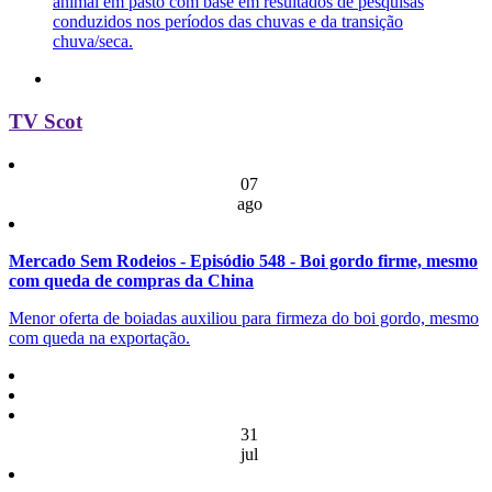
animal em pasto com base em resultados de pesquisas
conduzidos nos períodos das chuvas e da transição
chuva/seca.
TV Scot
07
ago
Mercado Sem Rodeios - Episódio 548 - Boi gordo firme, mesmo
com queda de compras da China
Menor oferta de boiadas auxiliou para firmeza do boi gordo, mesmo
com queda na exportação.
31
jul