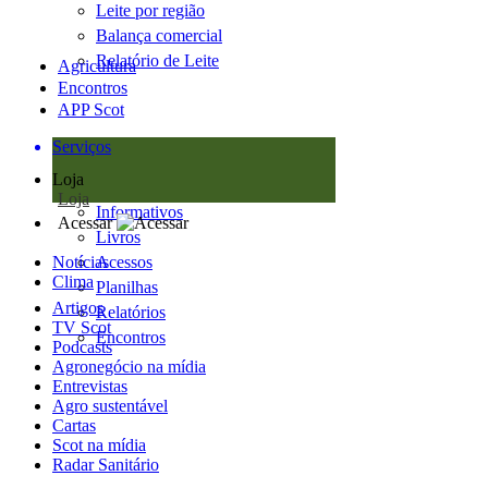
Leite por região
Balança comercial
Relatório de Leite
Agricultura
Encontros
APP Scot
Serviços
Loja
Loja
Informativos
Acessar
Livros
Notícias
Acessos
Clima
Planilhas
Artigos
Relatórios
TV Scot
Encontros
Podcasts
Agronegócio na mídia
Entrevistas
Agro sustentável
Cartas
Scot na mídia
Radar Sanitário