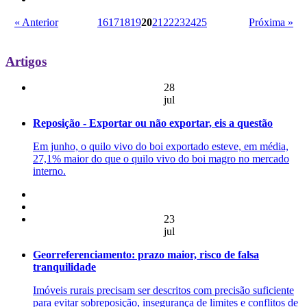
« Anterior
16
17
18
19
20
21
22
23
24
25
Próxima »
Artigos
28
jul
Reposição - Exportar ou não exportar, eis a questão
Em junho, o quilo vivo do boi exportado esteve, em média,
27,1% maior do que o quilo vivo do boi magro no mercado
interno.
23
jul
Georreferenciamento: prazo maior, risco de falsa
tranquilidade
Imóveis rurais precisam ser descritos com precisão suficiente
para evitar sobreposição, insegurança de limites e conflitos de