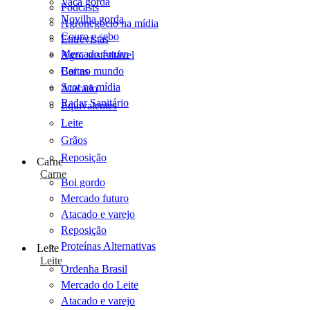
Vaca gorda
Podcasts
Novilha gorda
Agronegócio na mídia
Couro e sebo
Entrevistas
Mercado futuro
Agro sustentável
Cartas
Boi no mundo
Scot na mídia
Atacado
Radar Sanitário
Equivalentes
Leite
Grãos
Reposição
Carne
Carne
Boi gordo
Mercado futuro
Atacado e varejo
Reposição
Proteínas Alternativas
Leite
Leite
Ordenha Brasil
Mercado do Leite
Atacado e varejo