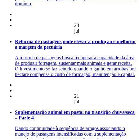
domínio.
23
jul
Reforma de pastagens pode elevar a produção e melhorar
a margem da pecuária
A reforma de pastagens busca recuperar a capacidade da área
de produzir forragem, sustentar mais animais e gerar receita.
O investimento só faz sentido quando o ganho em arrobas por
hectare compensa o custo de formação, manutenção e capital.
21
jul
Suplementação animal em pasto: na transição chuva/seca
– Parte 4
Dando continuidade à sequência de artigos associando o
manejo de pastagens intensificadas com a suplementação