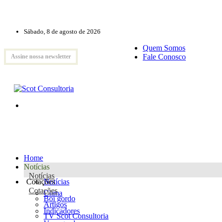
Sábado, 8 de agosto de 2026
Quem Somos
Fale Conosco
Assine nossa newsletter
Home
Notícias
Notícias
Cotações
Notícias
Cotações
Clima
Boi gordo
Artigos
Indicadores
TV Scot Consultoria