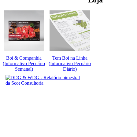
Loja
Boi & Companhia
Tem Boi na Linha
(Informativo Pecuário
(Informativo Pecuário
Semanal)
Diário)