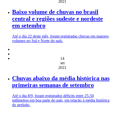
2021
Baixo volume de chuvas no brasil
central e regiões sudeste e nordeste
em setembro
Até o dia 22 deste mês, foram registradas chuvas em maiores
volumes no Sul e Norte do país.
14
set
2021
Chuvas abaixo da média histórica nas
primeiras semanas de setembro
Até o dia 8/9, foram registrados déficits entre 25-50
milímetros em boa parte do país, em relação à média histórica
do período.