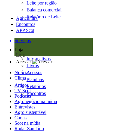
Leite por região
Balança comercial
Relatório de Leite
Agricultura
Encontros
APP Scot
Serviços
Loja
Loja
Informativos
Acessar
Livros
Notícias
Acessos
Clima
Planilhas
Artigos
Relatórios
TV Scot
Encontros
Podcasts
Agronegócio na mídia
Entrevistas
Agro sustentável
Cartas
Scot na mídia
Radar Sanitário