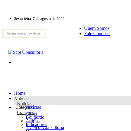
Sexta-feira, 7 de agosto de 2026
Quem Somos
Fale Conosco
Assine nossa newsletter
Home
Notícias
Notícias
Cotações
Notícias
Cotações
Clima
Boi gordo
Artigos
Indicadores
TV Scot Consultoria