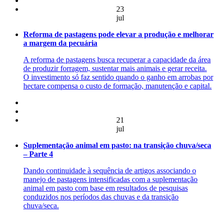
23
jul
Reforma de pastagens pode elevar a produção e melhorar
a margem da pecuária
A reforma de pastagens busca recuperar a capacidade da área
de produzir forragem, sustentar mais animais e gerar receita.
O investimento só faz sentido quando o ganho em arrobas por
hectare compensa o custo de formação, manutenção e capital.
21
jul
Suplementação animal em pasto: na transição chuva/seca
– Parte 4
Dando continuidade à sequência de artigos associando o
manejo de pastagens intensificadas com a suplementação
animal em pasto com base em resultados de pesquisas
conduzidos nos períodos das chuvas e da transição
chuva/seca.