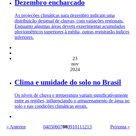
Dezembro encharcado
As projeções climáticas para dezembro indicam uma
distribuição desigual de chuvas, com variações regionais.
Enquanto algumas áreas devem experimentar acumulados
pluviométricos superiores à média, outras registrarão índices
inferiores.
23
nov
2024
Clima e umidade do solo no Brasil
Os níveis de chuva e temperatura variam significativamente
entre as regiões, influenciando o armazenamento de água no
solo e nas condições climáticas gerais.
« Anterior
04
05
06
07
08
09
10
11
12
13
Próxima »