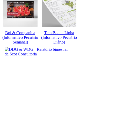
Boi & Companhia
Tem Boi na Linha
(Informativo Pecuário
(Informativo Pecuário
Semanal)
Diário)