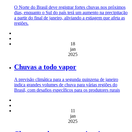
O Norte do Brasil deve registrar fortes chuvas nos próximos
dias, enquanto o Sul do país terá um aumento na precipitação
a partir do final de janeiro, aliviando a estiagem que afeta as
regiões.
18
jan
2025
Chuvas a todo vapor
A previsão climática para a segunda quinzena de janeiro
indica grandes volumes de chuva para várias regiões do
Brasil, com desafios específicos para os produtores rurais
11
jan
2025