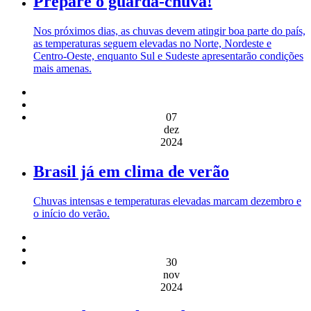
Prepare o guarda-chuva!
Nos próximos dias, as chuvas devem atingir boa parte do país,
as temperaturas seguem elevadas no Norte, Nordeste e
Centro-Oeste, enquanto Sul e Sudeste apresentarão condições
mais amenas.
07
dez
2024
Brasil já em clima de verão
Chuvas intensas e temperaturas elevadas marcam dezembro e
o início do verão.
30
nov
2024