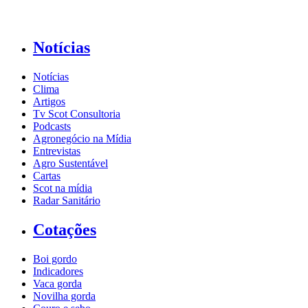
Notícias
Notícias
Clima
Artigos
Tv Scot Consultoria
Podcasts
Agronegócio na Mídia
Entrevistas
Agro Sustentável
Cartas
Scot na mídia
Radar Sanitário
Cotações
Boi gordo
Indicadores
Vaca gorda
Novilha gorda