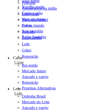
Vaca gorda
Podcasts
Novilha gorda
Agronegócio na mídia
Couro e sebo
Entrevistas
Mercado futuro
Agro sustentável
Cartas
Boi no mundo
Scot na mídia
Atacado
Radar Sanitário
Equivalentes
Leite
Grãos
Reposição
Carne
Carne
Boi gordo
Mercado futuro
Atacado e varejo
Reposição
Proteínas Alternativas
Leite
Leite
Ordenha Brasil
Mercado do Leite
Atacado e varejo