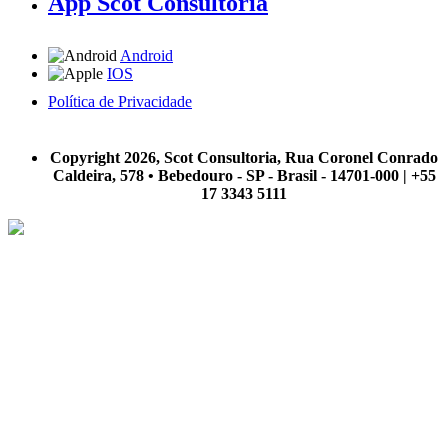
App Scot Consultoria
Android
IOS
Política de Privacidade
A Scot Consultoria não se responsabiliza por negócios realizados a partir das informações contidas em
nosso site.
Copyright 2026, Scot Consultoria, Rua Coronel Conrado
Caldeira, 578 • Bebedouro - SP - Brasil - 14701-000 | +55
17 3343 5111