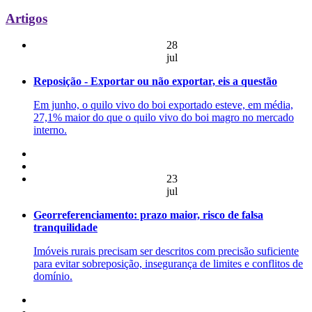
Artigos
28
jul
Reposição - Exportar ou não exportar, eis a questão
Em junho, o quilo vivo do boi exportado esteve, em média,
27,1% maior do que o quilo vivo do boi magro no mercado
interno.
23
jul
Georreferenciamento: prazo maior, risco de falsa
tranquilidade
Imóveis rurais precisam ser descritos com precisão suficiente
para evitar sobreposição, insegurança de limites e conflitos de
domínio.