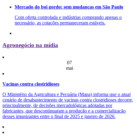
Mercado do boi gordo: sem mudanças em São Paulo
Com oferta controlada e indústrias comprando apenas o
necessário, as cotações permaneceram estáveis.
Agronegócio na mídia
07
mai
Vacinas contra clostridioses
O Ministério da Agricultura e Pecuária (Mapa) informa que o atual
cenário de desabastecimento de vacinas contra clostridioses decorre,
principalmente, de decisões mercadológicas adotadas por
fabricantes, que descontinuaram a produção e a comercialização
desses imunizantes entre o final de 2025 e janeiro de 2026.