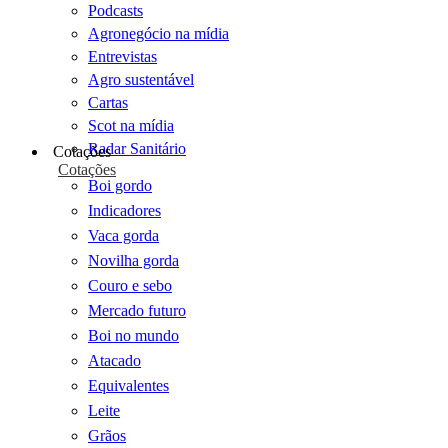
Podcasts
Agronegócio na mídia
Entrevistas
Agro sustentável
Cartas
Scot na mídia
Radar Sanitário
Cotações
Cotações
Boi gordo
Indicadores
Vaca gorda
Novilha gorda
Couro e sebo
Mercado futuro
Boi no mundo
Atacado
Equivalentes
Leite
Grãos