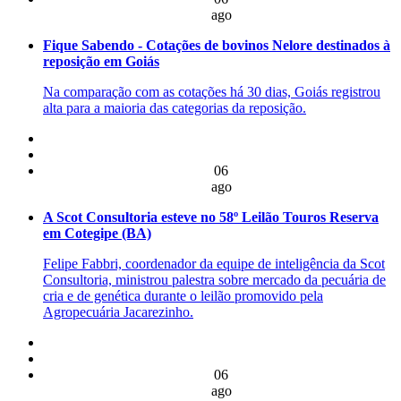
ago
Fique Sabendo - Cotações de bovinos Nelore destinados à
reposição em Goiás
Na comparação com as cotações há 30 dias, Goiás registrou
alta para a maioria das categorias da reposição.
06
ago
A Scot Consultoria esteve no 58º Leilão Touros Reserva
em Cotegipe (BA)
Felipe Fabbri, coordenador da equipe de inteligência da Scot
Consultoria, ministrou palestra sobre mercado da pecuária de
cria e de genética durante o leilão promovido pela
Agropecuária Jacarezinho.
06
ago