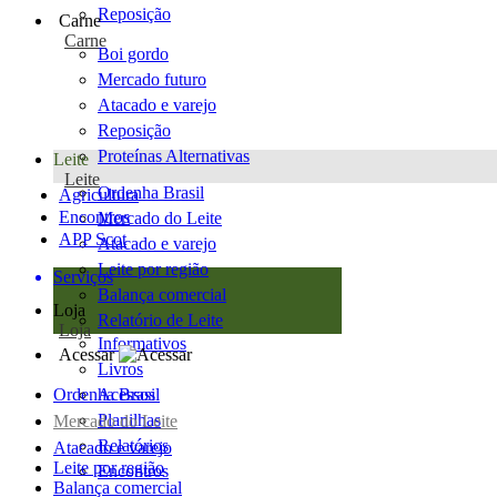
Reposição
Carne
Carne
Boi gordo
Mercado futuro
Atacado e varejo
Reposição
Proteínas Alternativas
Leite
Leite
Ordenha Brasil
Agricultura
Encontros
Mercado do Leite
APP Scot
Atacado e varejo
Leite por região
Serviços
Balança comercial
Loja
Relatório de Leite
Loja
Informativos
Acessar
Livros
Ordenha Brasil
Acessos
Planilhas
Mercado do Leite
Relatórios
Atacado e varejo
Leite por região
Encontros
Balança comercial