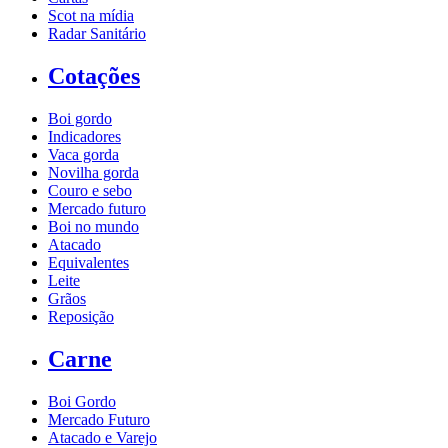
Scot na mídia
Radar Sanitário
Cotações
Boi gordo
Indicadores
Vaca gorda
Novilha gorda
Couro e sebo
Mercado futuro
Boi no mundo
Atacado
Equivalentes
Leite
Grãos
Reposição
Carne
Boi Gordo
Mercado Futuro
Atacado e Varejo