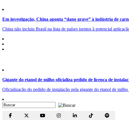
Em investigação, China aponta “dano grave” à indústria de carn
China não incluiu Brasil na lista de países isentos à potencial aplicaç
Gigante do etanol de milho oficializa pedido de licença de instala
Oficialização do pedido de instalação pela gigante do etanol de milh