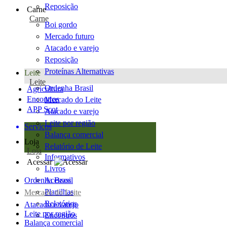
Reposição
Carne
Carne
Boi gordo
Mercado futuro
Atacado e varejo
Reposição
Proteínas Alternativas
Leite
Leite
Ordenha Brasil
Agricultura
Encontros
Mercado do Leite
APP Scot
Atacado e varejo
Leite por região
Serviços
Balança comercial
Loja
Relatório de Leite
Loja
Informativos
Acessar
Livros
Ordenha Brasil
Acessos
Planilhas
Mercado do Leite
Relatórios
Atacado e varejo
Leite por região
Encontros
Balança comercial