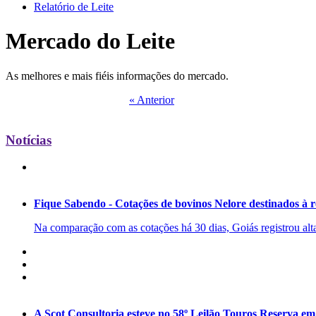
Relatório de Leite
Mercado do Leite
As melhores e mais fiéis informações do mercado.
« Anterior
Notícias
Fique Sabendo - Cotações de bovinos Nelore destinados à 
Na comparação com as cotações há 30 dias, Goiás registrou alta
A Scot Consultoria esteve no 58º Leilão Touros Reserva e