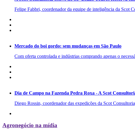
Felipe Fabbri, coordenador da equipe de inteligência da Scot Co
Mercado do boi gordo: sem mudanças em São Paulo
Com oferta controlada e indústrias comprando apenas o necessá
Dia de Campo na Fazenda Pedra Roxa - A Scot Consultoria
Diego Rossin, coordenador das expedições da Scot Consultoria, 
Agronegócio na mídia