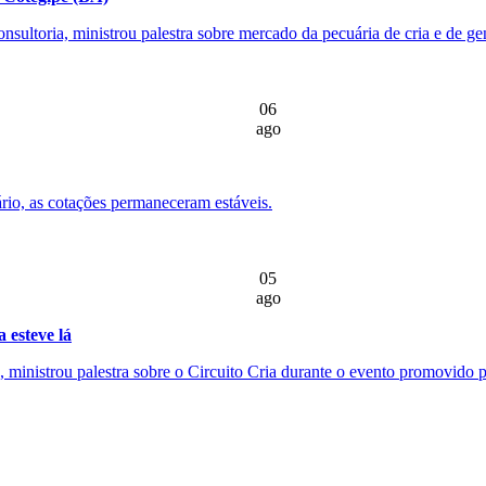
nsultoria, ministrou palestra sobre mercado da pecuária de cria e de g
06
ago
rio, as cotações permaneceram estáveis.
05
ago
 esteve lá
ministrou palestra sobre o Circuito Cria durante o evento promovido pe