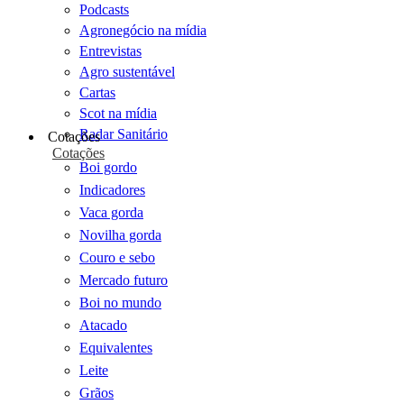
Podcasts
Agronegócio na mídia
Entrevistas
Agro sustentável
Cartas
Scot na mídia
Radar Sanitário
Cotações
Cotações
Boi gordo
Indicadores
Vaca gorda
Novilha gorda
Couro e sebo
Mercado futuro
Boi no mundo
Atacado
Equivalentes
Leite
Grãos