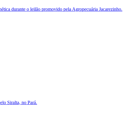
enética durante o leilão promovido pela Agropecuária Jacarezinho.
lo Siralta, no Pará.