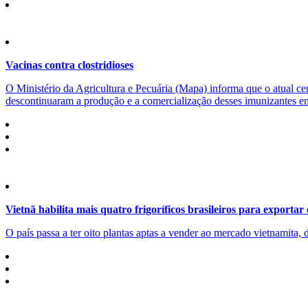
Vacinas contra clostridioses
O Ministério da Agricultura e Pecuária (Mapa) informa que o atual cen
descontinuaram a produção e a comercialização desses imunizantes ent
Vietnã habilita mais quatro frigoríficos brasileiros para exportar
O país passa a ter oito plantas aptas a vender ao mercado vietnamita