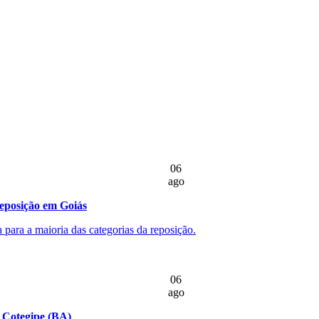
06
ago
reposição em Goiás
 para a maioria das categorias da reposição.
06
ago
m Cotegipe (BA)