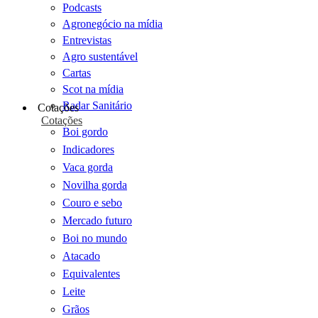
Podcasts
Agronegócio na mídia
Entrevistas
Agro sustentável
Cartas
Scot na mídia
Radar Sanitário
Cotações
Cotações
Boi gordo
Indicadores
Vaca gorda
Novilha gorda
Couro e sebo
Mercado futuro
Boi no mundo
Atacado
Equivalentes
Leite
Grãos