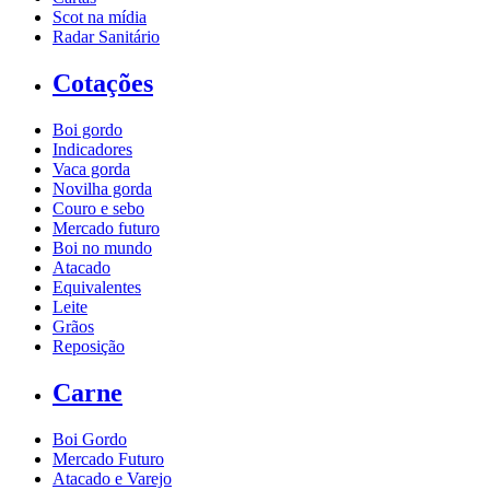
Scot na mídia
Radar Sanitário
Cotações
Boi gordo
Indicadores
Vaca gorda
Novilha gorda
Couro e sebo
Mercado futuro
Boi no mundo
Atacado
Equivalentes
Leite
Grãos
Reposição
Carne
Boi Gordo
Mercado Futuro
Atacado e Varejo