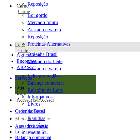
Reposição
Carne
Carne
Boi gordo
Mercado futuro
Atacado e varejo
Reposição
Proteínas Alternativas
Leite
Leite
Ordenha Brasil
Agricultura
Encontros
Mercado do Leite
APP Scot
Atacado e varejo
Leite por região
Serviços
Balança comercial
Loja
Relatório de Leite
Loja
Informativos
Acessar
Livros
Ordenha Brasil
Acessos
Planilhas
Mercado do Leite
Relatórios
Atacado e varejo
Leite por região
Encontros
Balança comercial