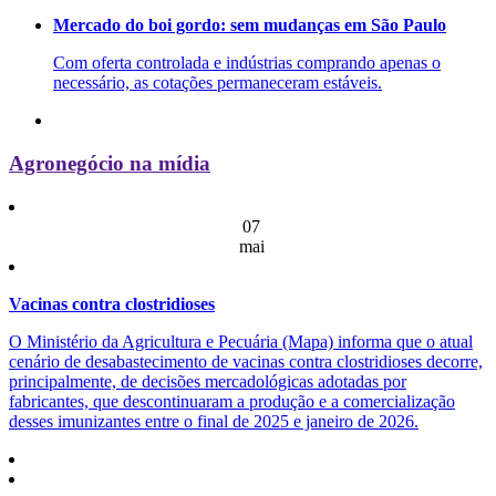
Mercado do boi gordo: sem mudanças em São Paulo
Com oferta controlada e indústrias comprando apenas o
necessário, as cotações permaneceram estáveis.
Agronegócio na mídia
07
mai
Vacinas contra clostridioses
O Ministério da Agricultura e Pecuária (Mapa) informa que o atual
cenário de desabastecimento de vacinas contra clostridioses decorre,
principalmente, de decisões mercadológicas adotadas por
fabricantes, que descontinuaram a produção e a comercialização
desses imunizantes entre o final de 2025 e janeiro de 2026.