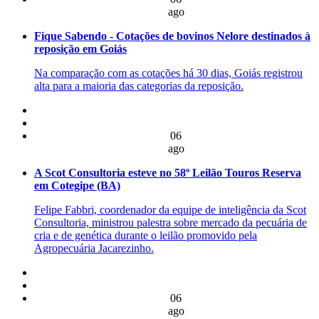
ago
Fique Sabendo - Cotações de bovinos Nelore destinados à
reposição em Goiás
Na comparação com as cotações há 30 dias, Goiás registrou
alta para a maioria das categorias da reposição.
06
ago
A Scot Consultoria esteve no 58º Leilão Touros Reserva
em Cotegipe (BA)
Felipe Fabbri, coordenador da equipe de inteligência da Scot
Consultoria, ministrou palestra sobre mercado da pecuária de
cria e de genética durante o leilão promovido pela
Agropecuária Jacarezinho.
06
ago