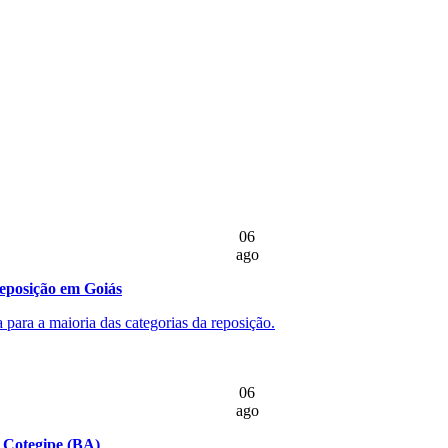
06
ago
reposição em Goiás
 para a maioria das categorias da reposição.
06
ago
m Cotegipe (BA)