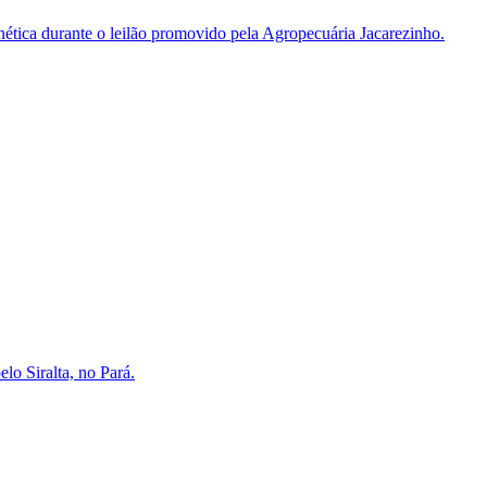
enética durante o leilão promovido pela Agropecuária Jacarezinho.
lo Siralta, no Pará.