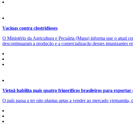
Vacinas contra clostridioses
O Ministério da Agricultura e Pecuária (Mapa) informa que o atual cen
descontinuaram a produção e a comercialização desses imunizantes ent
Vietnã habilita mais quatro frigoríficos brasileiros para exportar
O país passa a ter oito plantas aptas a vender ao mercado vietnamita