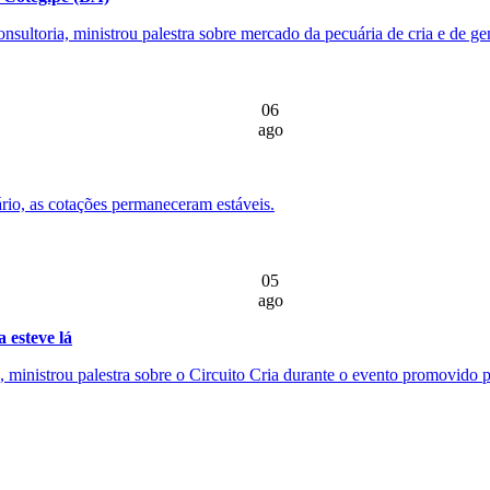
nsultoria, ministrou palestra sobre mercado da pecuária de cria e de g
06
ago
rio, as cotações permaneceram estáveis.
05
ago
 esteve lá
ministrou palestra sobre o Circuito Cria durante o evento promovido pe