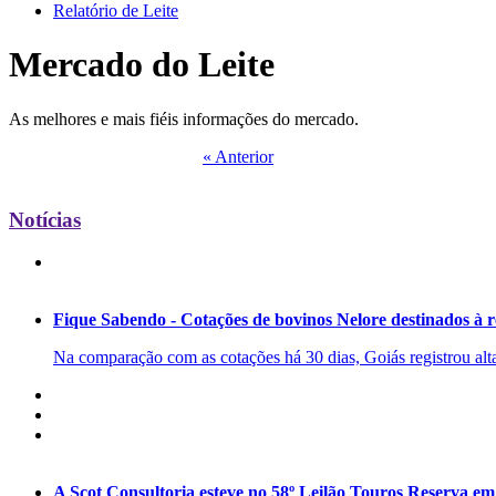
Relatório de Leite
Mercado do Leite
As melhores e mais fiéis informações do mercado.
« Anterior
Notícias
Fique Sabendo - Cotações de bovinos Nelore destinados à 
Na comparação com as cotações há 30 dias, Goiás registrou alta
A Scot Consultoria esteve no 58º Leilão Touros Reserva e