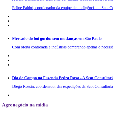
Felipe Fabbri, coordenador da equipe de inteligência da Scot Co
Mercado do boi gordo: sem mudanças em São Paulo
Com oferta controlada e indústrias comprando apenas o necessá
Dia de Campo na Fazenda Pedra Roxa - A Scot Consultoria
Diego Rossin, coordenador das expedições da Scot Consultoria, 
Agronegócio na mídia