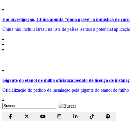
Em investigação, China aponta “dano grave” à indústria de carn
China não incluiu Brasil na lista de países isentos à potencial aplicaç
Gigante do etanol de milho oficializa pedido de licença de instala
Oficialização do pedido de instalação pela gigante do etanol de milh