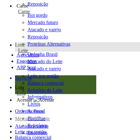
Reposição
Carne
Carne
Boi gordo
Mercado futuro
Atacado e varejo
Reposição
Proteínas Alternativas
Leite
Leite
Ordenha Brasil
Agricultura
Encontros
Mercado do Leite
APP Scot
Atacado e varejo
Leite por região
Serviços
Balança comercial
Loja
Relatório de Leite
Loja
Informativos
Acessar
Livros
Ordenha Brasil
Acessos
Planilhas
Mercado do Leite
Relatórios
Atacado e varejo
Leite por região
Encontros
Balança comercial