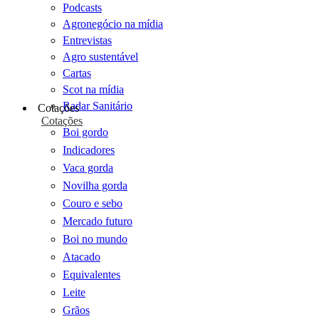
Podcasts
Agronegócio na mídia
Entrevistas
Agro sustentável
Cartas
Scot na mídia
Radar Sanitário
Cotações
Cotações
Boi gordo
Indicadores
Vaca gorda
Novilha gorda
Couro e sebo
Mercado futuro
Boi no mundo
Atacado
Equivalentes
Leite
Grãos