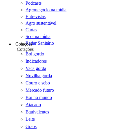
Podcasts
Agronegócio na mídia
Entrevistas
Agro sustentável
Cartas
Scot na mídia
Radar Sanitário
Cotações
Cotações
Boi gordo
Indicadores
Vaca gorda
Novilha gorda
Couro e sebo
Mercado futuro
Boi no mundo
Atacado
Equivalentes
Leite
Grãos