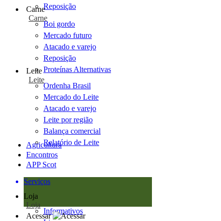
Reposição
Carne
Carne
Boi gordo
Mercado futuro
Atacado e varejo
Reposição
Proteínas Alternativas
Leite
Leite
Ordenha Brasil
Mercado do Leite
Atacado e varejo
Leite por região
Balança comercial
Relatório de Leite
Agricultura
Encontros
APP Scot
Serviços
Loja
Loja
Informativos
Acessar