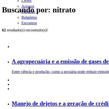
Livros
Acessos
Buscando por: nitrato
Planilhas
Relatórios
Encontros
62
resultado(s) encontrado(s)!
A agropecuária e a emissão de gases de 
Entre ciência e produção, como a pecuária pode reduzir emissõ
Manejo de dejetos e a geração de crédi