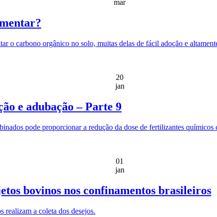
mar
umentar?
ar o carbono orgânico no solo, muitas delas de fácil adoção e altament
20
jan
ção e adubação – Parte 9
combinados pode proporcionar a redução da dose de fertilizantes quími
01
jan
jetos bovinos nos confinamentos brasileiros
 realizam a coleta dos desejos.