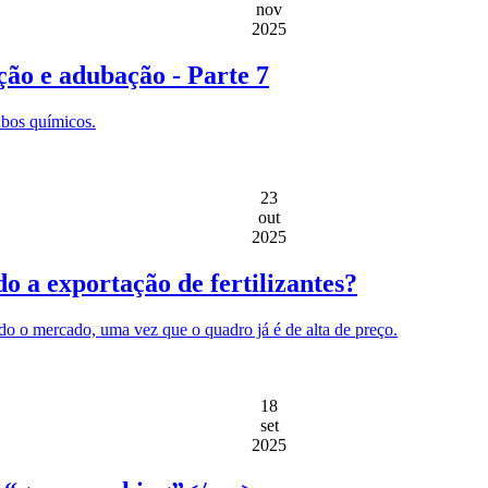
nov
2025
ção e adubação - Parte 7
ubos químicos.
23
out
2025
o a exportação de fertilizantes?
ado o mercado, uma vez que o quadro já é de alta de preço.
18
set
2025