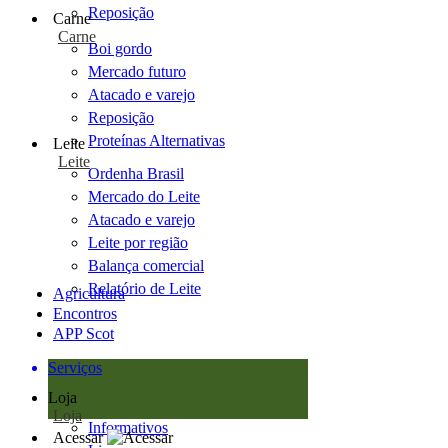
Reposição
Carne
Carne
Boi gordo
Mercado futuro
Atacado e varejo
Reposição
Proteínas Alternativas
Leite
Leite
Ordenha Brasil
Mercado do Leite
Atacado e varejo
Leite por região
Balança comercial
Relatório de Leite
Agricultura
Encontros
APP Scot
Serviços
Loja
Loja
Informativos
Acessar