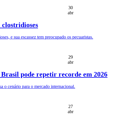
30
abr
clostridioses
ioses, e sua escassez tem preocupado os pecuaristas.
29
abr
 Brasil pode repetir recorde em 2026
sa o cenário para o mercado internacional.
27
abr