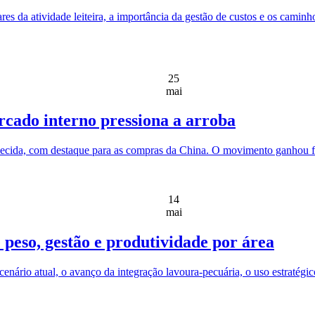
ares da atividade leiteira, a importância da gestão de custos e os cam
25
mai
cado interno pressiona a arroba
uecida, com destaque para as compras da China. O movimento ganhou for
14
mai
 peso, gestão e produtividade por área
 cenário atual, o avanço da integração lavoura-pecuária, o uso estratég