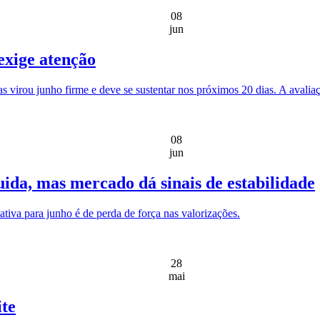
08
jun
exige atenção
virou junho firme e deve se sustentar nos próximos 20 dias. A avaliaçã
08
jun
uida, mas mercado dá sinais de estabilidade
tiva para junho é de perda de força nas valorizações.
28
mai
ite