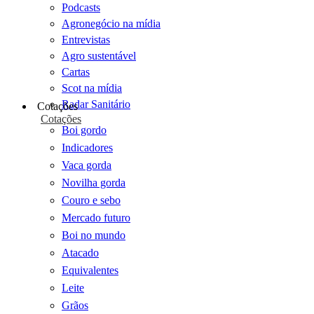
Podcasts
Agronegócio na mídia
Entrevistas
Agro sustentável
Cartas
Scot na mídia
Radar Sanitário
Cotações
Cotações
Boi gordo
Indicadores
Vaca gorda
Novilha gorda
Couro e sebo
Mercado futuro
Boi no mundo
Atacado
Equivalentes
Leite
Grãos