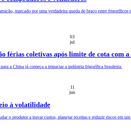
sição, marcado por uma verdadeira queda de braço entre frigoríficos te
03
jul
o férias coletivas após limite de cota com a
ra a China já começa a impactar a indústria frigorífica brasileira.
11
jun
io à volatilidade
r o produtor a travar custos, planejar receitas e reduzir riscos em um c