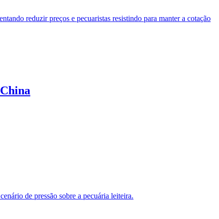
ntando reduzir preços e pecuaristas resistindo para manter a cotação
 China
enário de pressão sobre a pecuária leiteira.