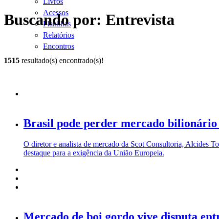
Livros
Acessos
Buscando por: Entrevista
Planilhas
Relatórios
Encontros
1515
resultado(s) encontrado(s)!
Brasil pode perder mercado bilionári
O diretor e analista de mercado da Scot Consultoria, Alcides To
destaque para a exigência da União Europeia.
Mercado de boi gordo vive disputa en