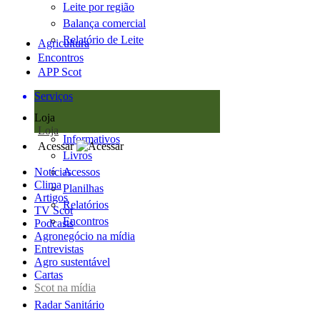
Leite por região
Balança comercial
Relatório de Leite
Agricultura
Encontros
APP Scot
Serviços
Loja
Loja
Informativos
Acessar
Livros
Notícias
Acessos
Clima
Planilhas
Artigos
Relatórios
TV Scot
Encontros
Podcasts
Agronegócio na mídia
Entrevistas
Agro sustentável
Cartas
Scot na mídia
Radar Sanitário