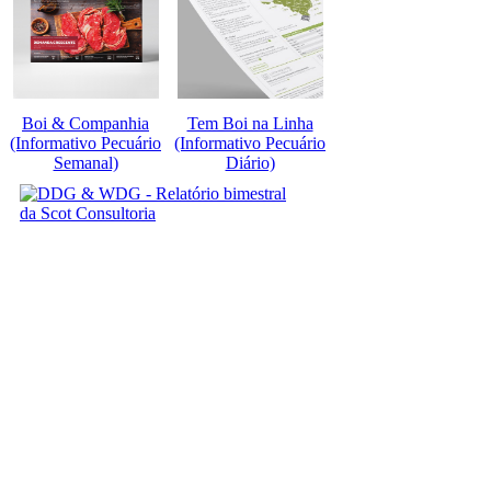
Boi & Companhia
Tem Boi na Linha
(Informativo Pecuário
(Informativo Pecuário
Semanal)
Diário)