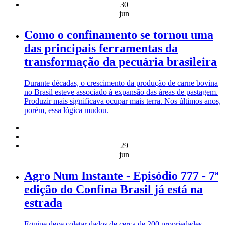
30
jun
Como o confinamento se tornou uma
das principais ferramentas da
transformação da pecuária brasileira
Durante décadas, o crescimento da produção de carne bovina
no Brasil esteve associado à expansão das áreas de pastagem.
Produzir mais significava ocupar mais terra. Nos últimos anos,
porém, essa lógica mudou.
29
jun
Agro Num Instante - Episódio 777 - 7ª
edição do Confina Brasil já está na
estrada
Equipe deve coletar dados de cerca de 200 propriedades