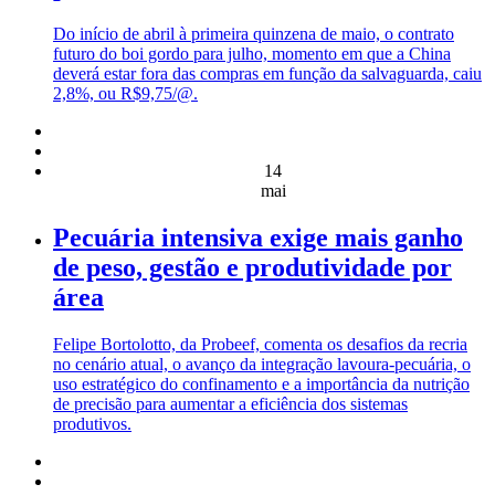
Do início de abril à primeira quinzena de maio, o contrato
futuro do boi gordo para julho, momento em que a China
deverá estar fora das compras em função da salvaguarda, caiu
2,8%, ou R$9,75/@.
14
mai
Pecuária intensiva exige mais ganho
de peso, gestão e produtividade por
área
Felipe Bortolotto, da Probeef, comenta os desafios da recria
no cenário atual, o avanço da integração lavoura-pecuária, o
uso estratégico do confinamento e a importância da nutrição
de precisão para aumentar a eficiência dos sistemas
produtivos.