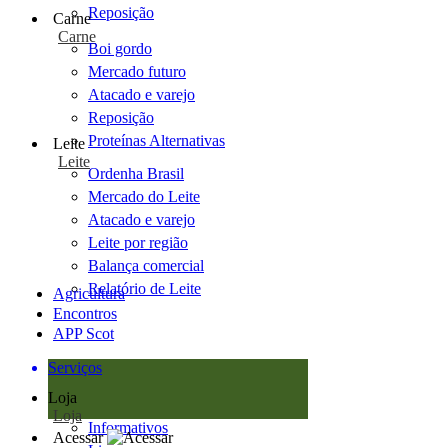
Reposição
Carne
Carne
Boi gordo
Mercado futuro
Atacado e varejo
Reposição
Proteínas Alternativas
Leite
Leite
Ordenha Brasil
Mercado do Leite
Atacado e varejo
Leite por região
Balança comercial
Relatório de Leite
Agricultura
Encontros
APP Scot
Serviços
Loja
Loja
Informativos
Acessar