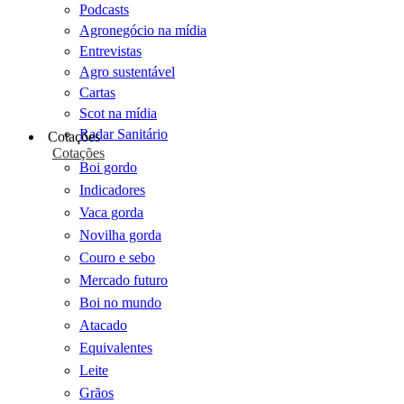
Podcasts
Agronegócio na mídia
Entrevistas
Agro sustentável
Cartas
Scot na mídia
Radar Sanitário
Cotações
Cotações
Boi gordo
Indicadores
Vaca gorda
Novilha gorda
Couro e sebo
Mercado futuro
Boi no mundo
Atacado
Equivalentes
Leite
Grãos