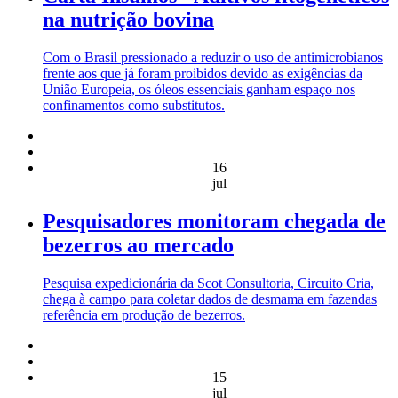
na nutrição bovina
Com o Brasil pressionado a reduzir o uso de antimicrobianos
frente aos que já foram proibidos devido as exigências da
União Europeia, os óleos essenciais ganham espaço nos
confinamentos como substitutos.
16
jul
Pesquisadores monitoram chegada de
bezerros ao mercado
Pesquisa expedicionária da Scot Consultoria, Circuito Cria,
chega à campo para coletar dados de desmama em fazendas
referência em produção de bezerros.
15
jul