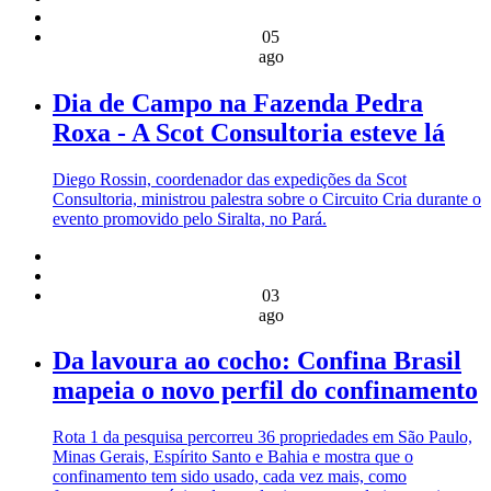
05
ago
Dia de Campo na Fazenda Pedra
Roxa - A Scot Consultoria esteve lá
Diego Rossin, coordenador das expedições da Scot
Consultoria, ministrou palestra sobre o Circuito Cria durante o
evento promovido pelo Siralta, no Pará.
03
ago
Da lavoura ao cocho: Confina Brasil
mapeia o novo perfil do confinamento
Rota 1 da pesquisa percorreu 36 propriedades em São Paulo,
Minas Gerais, Espírito Santo e Bahia e mostra que o
confinamento tem sido usado, cada vez mais, como