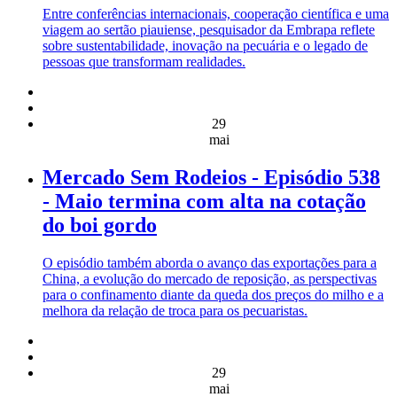
Entre conferências internacionais, cooperação científica e uma
viagem ao sertão piauiense, pesquisador da Embrapa reflete
sobre sustentabilidade, inovação na pecuária e o legado de
pessoas que transformam realidades.
29
mai
Mercado Sem Rodeios - Episódio 538
- Maio termina com alta na cotação
do boi gordo
O episódio também aborda o avanço das exportações para a
China, a evolução do mercado de reposição, as perspectivas
para o confinamento diante da queda dos preços do milho e a
melhora da relação de troca para os pecuaristas.
29
mai