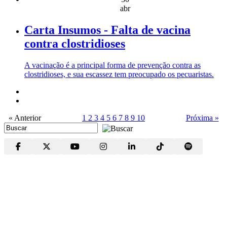
abr
Carta Insumos - Falta de vacina
contra clostridioses
A vacinação é a principal forma de prevenção contra as
clostridioses, e sua escassez tem preocupado os pecuaristas.
« Anterior
1
2
3
4
5
6
7
8
9
10
Próxima »