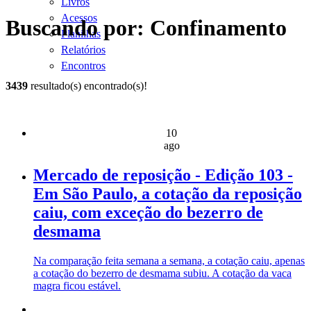
Livros
Acessos
Buscando por: Confinamento
Planilhas
Relatórios
Encontros
3439
resultado(s) encontrado(s)!
10
ago
Mercado de reposição - Edição 103 -
Em São Paulo, a cotação da reposição
caiu, com exceção do bezerro de
desmama
Na comparação feita semana a semana, a cotação caiu, apenas
a cotação do bezerro de desmama subiu. A cotação da vaca
magra ficou estável.