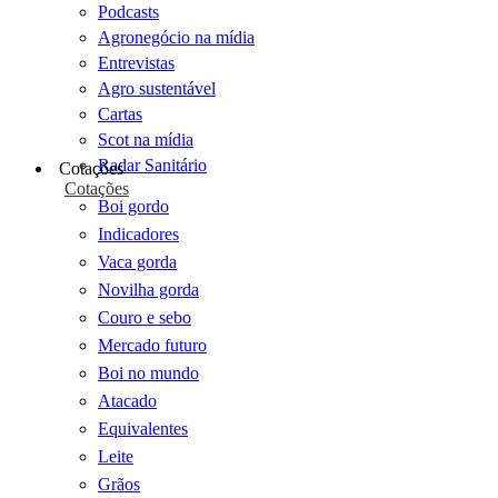
Podcasts
Agronegócio na mídia
Entrevistas
Agro sustentável
Cartas
Scot na mídia
Radar Sanitário
Cotações
Cotações
Boi gordo
Indicadores
Vaca gorda
Novilha gorda
Couro e sebo
Mercado futuro
Boi no mundo
Atacado
Equivalentes
Leite
Grãos