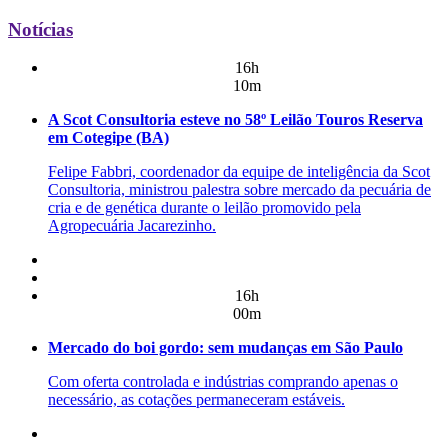
Notícias
16h
10m
A Scot Consultoria esteve no 58º Leilão Touros Reserva
em Cotegipe (BA)
Felipe Fabbri, coordenador da equipe de inteligência da Scot
Consultoria, ministrou palestra sobre mercado da pecuária de
cria e de genética durante o leilão promovido pela
Agropecuária Jacarezinho.
16h
00m
Mercado do boi gordo: sem mudanças em São Paulo
Com oferta controlada e indústrias comprando apenas o
necessário, as cotações permaneceram estáveis.