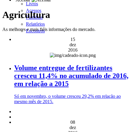
Livros
Acessos
Agricultura
Planilhas
Relatórios
As melhores e mais fiéis informações do mercado.
Encontros
15
dez
2016
Volume entregue de fertilizantes
cresceu 11,4% no acumulado de 2016,
em relação a 2015
Só em novembro, o volume cresceu 29,2% em relação ao
mesmo mês de 2015.
08
dez