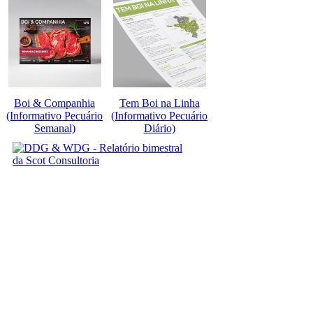
Boi & Companhia
Tem Boi na Linha
(Informativo Pecuário
(Informativo Pecuário
Semanal)
Diário)