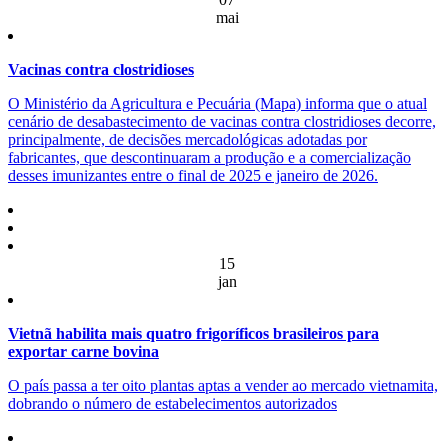
mai
Vacinas contra clostridioses
O Ministério da Agricultura e Pecuária (Mapa) informa que o atual
cenário de desabastecimento de vacinas contra clostridioses decorre,
principalmente, de decisões mercadológicas adotadas por
fabricantes, que descontinuaram a produção e a comercialização
desses imunizantes entre o final de 2025 e janeiro de 2026.
15
jan
Vietnã habilita mais quatro frigoríficos brasileiros para
exportar carne bovina
O país passa a ter oito plantas aptas a vender ao mercado vietnamita,
dobrando o número de estabelecimentos autorizados