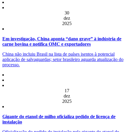
30
dez
2025
Em investigação, China aponta “dano grave” à indústria de
carne bovina e notifica OMC e exportadores
China não incluiu Brasil na lista de países isentos à potencial
aplicação de salvaguardas; setor brasileiro aguarda atualização do
processo.
17
dez
2025
Gigante do etanol de milho oficializa pedido de licença de
instalação
Oficialização do pedido de instalação pela gigante do etanol de