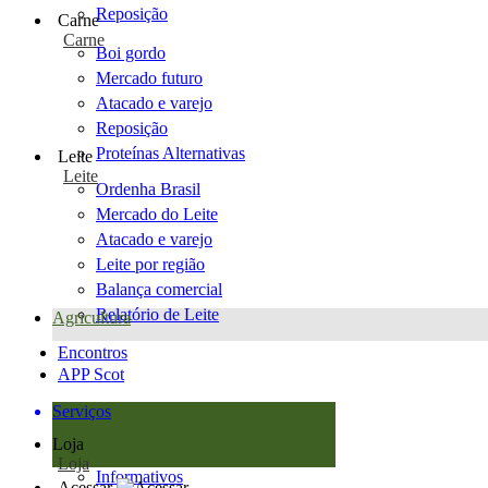
Reposição
Carne
Carne
Boi gordo
Mercado futuro
Atacado e varejo
Reposição
Proteínas Alternativas
Leite
Leite
Ordenha Brasil
Mercado do Leite
Atacado e varejo
Leite por região
Balança comercial
Relatório de Leite
Agricultura
Encontros
APP Scot
Serviços
Loja
Loja
Informativos
Acessar