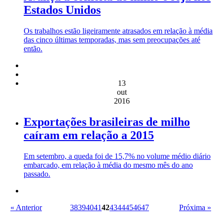
Estados Unidos
Os trabalhos estão ligeiramente atrasados em relação à média
das cinco últimas temporadas, mas sem preocupações até
então.
13
out
2016
Exportações brasileiras de milho
caíram em relação a 2015
Em setembro, a queda foi de 15,7% no volume médio diário
embarcado, em relação à média do mesmo mês do ano
passado.
« Anterior
38
39
40
41
42
43
44
45
46
47
Próxima »