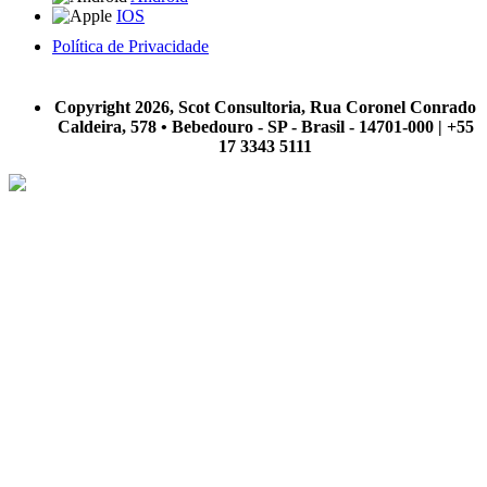
IOS
Política de Privacidade
A Scot Consultoria não se responsabiliza por negócios realizados a partir das informações contidas em
nosso site.
Copyright 2026, Scot Consultoria, Rua Coronel Conrado
Caldeira, 578 • Bebedouro - SP - Brasil - 14701-000 | +55
17 3343 5111