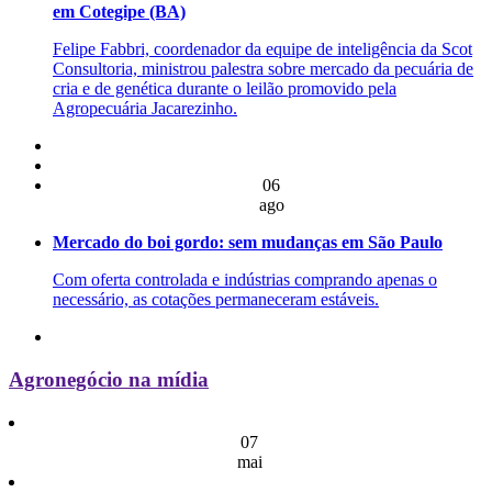
em Cotegipe (BA)
Felipe Fabbri, coordenador da equipe de inteligência da Scot
Consultoria, ministrou palestra sobre mercado da pecuária de
cria e de genética durante o leilão promovido pela
Agropecuária Jacarezinho.
06
ago
Mercado do boi gordo: sem mudanças em São Paulo
Com oferta controlada e indústrias comprando apenas o
necessário, as cotações permaneceram estáveis.
Agronegócio na mídia
07
mai