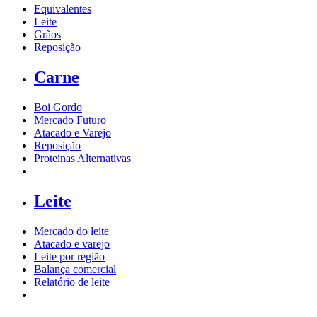
Equivalentes
Leite
Grãos
Reposição
Carne
Boi Gordo
Mercado Futuro
Atacado e Varejo
Reposição
Proteínas Alternativas
Leite
Mercado do leite
Atacado e varejo
Leite por região
Balança comercial
Relatório de leite