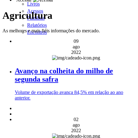
Livros
Acessos
Agricultura
Planilhas
Relatórios
As melhores e mais fiéis informações do mercado.
Encontros
09
ago
2022
Avanço na colheita do milho de
segunda safra
Volume de exportação avança 84,5% em relação ao ano
anterior.
02
ago
2022