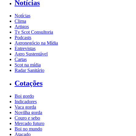
Notícias
Notícias
Clima
Artigos
Tv Scot Consultoria
Podcasts
Agronegócio na Mídia
Entrevistas
Agro Sustentável
Cartas
Scot na mídia
Radar Sanitário
Cotações
Boi gordo
Indicadores
Vaca gorda
Novilha gorda
Couro e sebo
Mercado futuro
Boi no mundo
Atacado