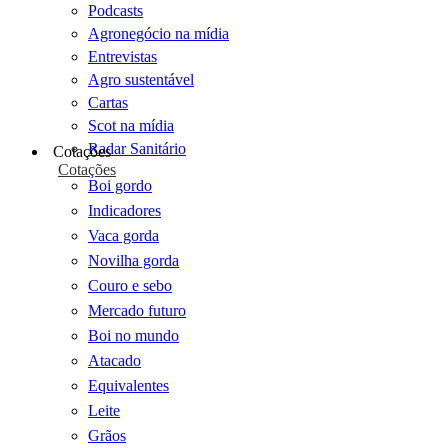
Podcasts
Agronegócio na mídia
Entrevistas
Agro sustentável
Cartas
Scot na mídia
Radar Sanitário
Cotações
Cotações
Boi gordo
Indicadores
Vaca gorda
Novilha gorda
Couro e sebo
Mercado futuro
Boi no mundo
Atacado
Equivalentes
Leite
Grãos