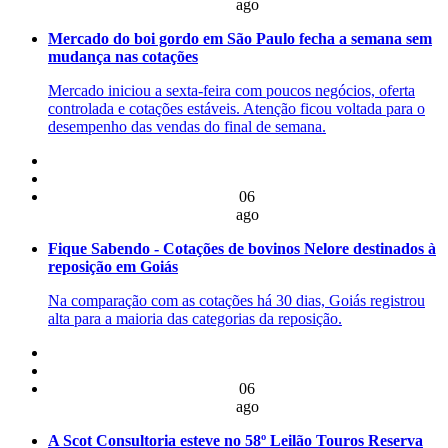
ago
Mercado do boi gordo em São Paulo fecha a semana sem
mudança nas cotações
Mercado iniciou a sexta-feira com poucos negócios, oferta
controlada e cotações estáveis. Atenção ficou voltada para o
desempenho das vendas do final de semana.
06
ago
Fique Sabendo - Cotações de bovinos Nelore destinados à
reposição em Goiás
Na comparação com as cotações há 30 dias, Goiás registrou
alta para a maioria das categorias da reposição.
06
ago
A Scot Consultoria esteve no 58º Leilão Touros Reserva