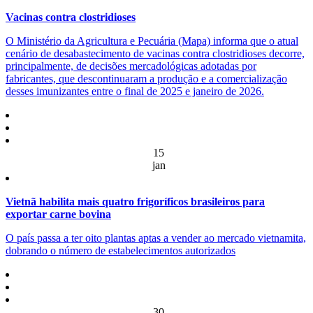
Vacinas contra clostridioses
O Ministério da Agricultura e Pecuária (Mapa) informa que o atual
cenário de desabastecimento de vacinas contra clostridioses decorre,
principalmente, de decisões mercadológicas adotadas por
fabricantes, que descontinuaram a produção e a comercialização
desses imunizantes entre o final de 2025 e janeiro de 2026.
15
jan
Vietnã habilita mais quatro frigoríficos brasileiros para
exportar carne bovina
O país passa a ter oito plantas aptas a vender ao mercado vietnamita,
dobrando o número de estabelecimentos autorizados
30