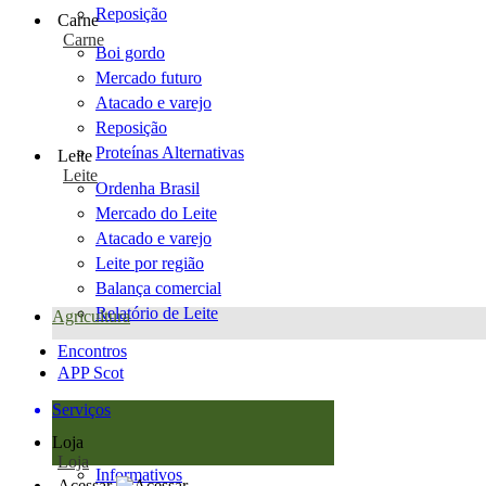
Reposição
Carne
Carne
Boi gordo
Mercado futuro
Atacado e varejo
Reposição
Proteínas Alternativas
Leite
Leite
Ordenha Brasil
Mercado do Leite
Atacado e varejo
Leite por região
Balança comercial
Relatório de Leite
Agricultura
Encontros
APP Scot
Serviços
Loja
Loja
Informativos
Acessar