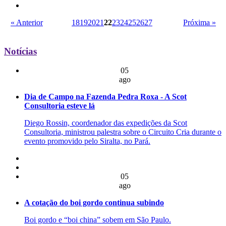
« Anterior
18
19
20
21
22
23
24
25
26
27
Próxima »
Notícias
05
ago
Dia de Campo na Fazenda Pedra Roxa - A Scot
Consultoria esteve lá
Diego Rossin, coordenador das expedições da Scot
Consultoria, ministrou palestra sobre o Circuito Cria durante o
evento promovido pelo Siralta, no Pará.
05
ago
A cotação do boi gordo continua subindo
Boi gordo e “boi china” sobem em São Paulo.