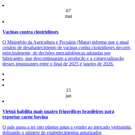
07
mai
Vacinas contra clostridioses
O Ministério da Agricultura e Pecuária (Mapa) informa que o atual
cenário de desabastecimento de vacinas contra clostridioses decorre,
principalmente, de decisões mercadológicas adotadas por
fabricantes, que descontinuaram a produção e a comercialização
desses imunizantes entre o final de 2025 e janeiro de 2026.
15
jan
Vietnã habilita mais quatro frigoríficos brasileiros para
exportar carne bovina
O país passa a ter oito plantas aptas a vender ao mercado vietnamita,
dobrando o número de estabelecimentos autorizados