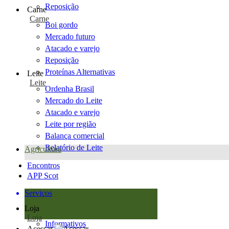
Reposição
Carne
Carne
Boi gordo
Mercado futuro
Atacado e varejo
Reposição
Proteínas Alternativas
Leite
Leite
Ordenha Brasil
Mercado do Leite
Atacado e varejo
Leite por região
Balança comercial
Relatório de Leite
Agricultura
Encontros
APP Scot
Serviços
Loja
Loja
Informativos
Acessar