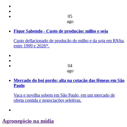
05
ago
Fique Sabendo - Custo de produção: milho e soja
Custo deflacionado de produção do milho e da soja em R$/ha,
entre 1999 e 2026*.
04
ago
Mercado do boi gordo: alta na cotação das fêmeas em São
Paulo
Vaca e novilha sobem em São Paulo, em um mercado de
oferta contida e negociações seletivas.
Agronegócio na mídia