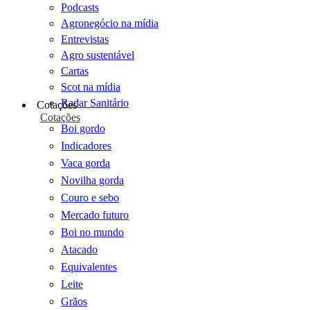
Podcasts
Agronegócio na mídia
Entrevistas
Agro sustentável
Cartas
Scot na mídia
Radar Sanitário
Cotações
Cotações
Boi gordo
Indicadores
Vaca gorda
Novilha gorda
Couro e sebo
Mercado futuro
Boi no mundo
Atacado
Equivalentes
Leite
Grãos