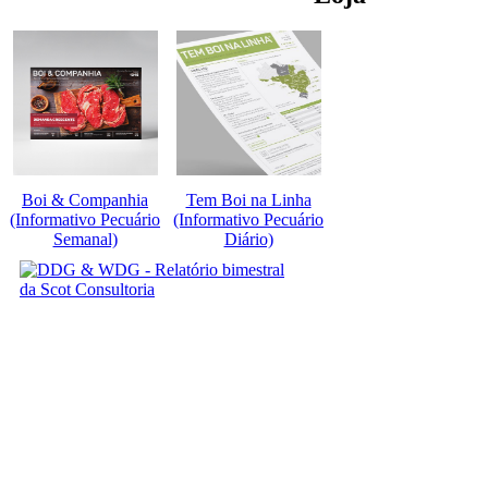
Boi & Companhia
Tem Boi na Linha
(Informativo Pecuário
(Informativo Pecuário
Semanal)
Diário)