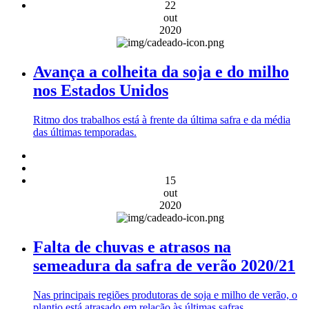
22
out
2020
Avança a colheita da soja e do milho
nos Estados Unidos
Ritmo dos trabalhos está à frente da última safra e da média
das últimas temporadas.
15
out
2020
Falta de chuvas e atrasos na
semeadura da safra de verão 2020/21
Nas principais regiões produtoras de soja e milho de verão, o
plantio está atrasado em relação às últimas safras.