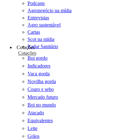
Podcasts
Agronegócio na mídia
Entrevistas
Agro sustentável
Cartas
Scot na mídia
Radar Sanitário
Cotações
Cotações
Boi gordo
Indicadores
Vaca gorda
Novilha gorda
Couro e sebo
Mercado futuro
Boi no mundo
Atacado
Equivalentes
Leite
Grãos