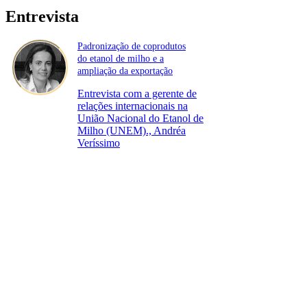
Entrevista
Padronização de coprodutos
do etanol de milho e a
ampliação da exportação
Entrevista com a gerente de
relações internacionais na
União Nacional do Etanol de
Milho (UNEM)., Andréa
Veríssimo