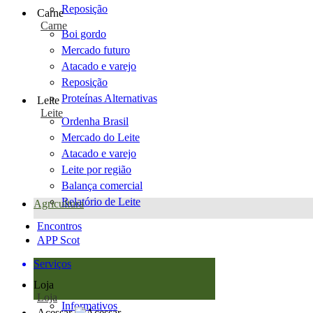
Reposição
Carne
Carne
Boi gordo
Mercado futuro
Atacado e varejo
Reposição
Proteínas Alternativas
Leite
Leite
Ordenha Brasil
Mercado do Leite
Atacado e varejo
Leite por região
Balança comercial
Relatório de Leite
Agricultura
Encontros
APP Scot
Serviços
Loja
Loja
Informativos
Acessar