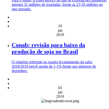
Para o milho, a expectativa é de que as exportações brasileiras
atinjam 31 milhões de toneladas, frente as 23,50 milhões no
ano passado.
10
jan
2019
Conab: revisão para baixo da
produção de soja no Brasil
O relatório referente ao quarto levantamento da safra
2018/2019 prevê queda de 1,1% frente aos números de
dezembro.
03
jan
2019