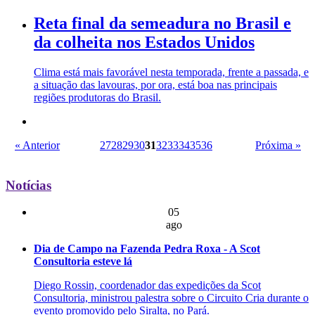
Reta final da semeadura no Brasil e
da colheita nos Estados Unidos
Clima está mais favorável nesta temporada, frente a passada, e
a situação das lavouras, por ora, está boa nas principais
regiões produtoras do Brasil.
« Anterior
27
28
29
30
31
32
33
34
35
36
Próxima »
Notícias
05
ago
Dia de Campo na Fazenda Pedra Roxa - A Scot
Consultoria esteve lá
Diego Rossin, coordenador das expedições da Scot
Consultoria, ministrou palestra sobre o Circuito Cria durante o
evento promovido pelo Siralta, no Pará.