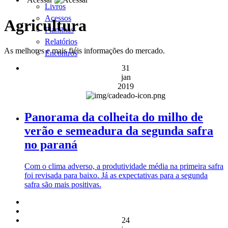
Livros
Acessos
Agricultura
Planilhas
Relatórios
As melhores e mais fiéis informações do mercado.
Encontros
31
jan
2019
Panorama da colheita do milho de
verão e semeadura da segunda safra
no paraná
Com o clima adverso, a produtividade média na primeira safra
foi revisada para baixo. Já as expectativas para a segunda
safra são mais positivas.
24