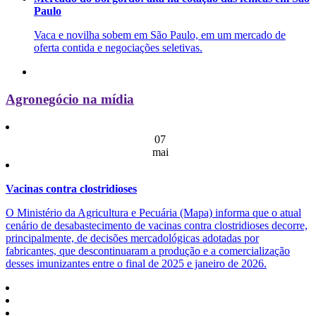
Paulo
Vaca e novilha sobem em São Paulo, em um mercado de
oferta contida e negociações seletivas.
Agronegócio na mídia
07
mai
Vacinas contra clostridioses
O Ministério da Agricultura e Pecuária (Mapa) informa que o atual
cenário de desabastecimento de vacinas contra clostridioses decorre,
principalmente, de decisões mercadológicas adotadas por
fabricantes, que descontinuaram a produção e a comercialização
desses imunizantes entre o final de 2025 e janeiro de 2026.