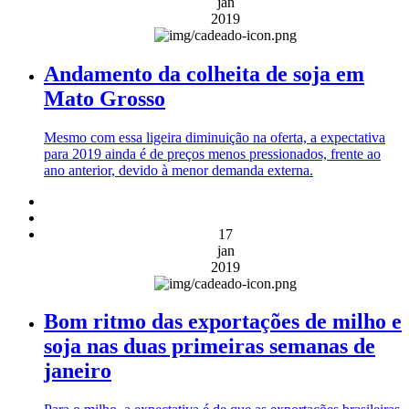
jan
2019
Andamento da colheita de soja em
Mato Grosso
Mesmo com essa ligeira diminuição na oferta, a expectativa
para 2019 ainda é de preços menos pressionados, frente ao
ano anterior, devido à menor demanda externa.
17
jan
2019
Bom ritmo das exportações de milho e
soja nas duas primeiras semanas de
janeiro