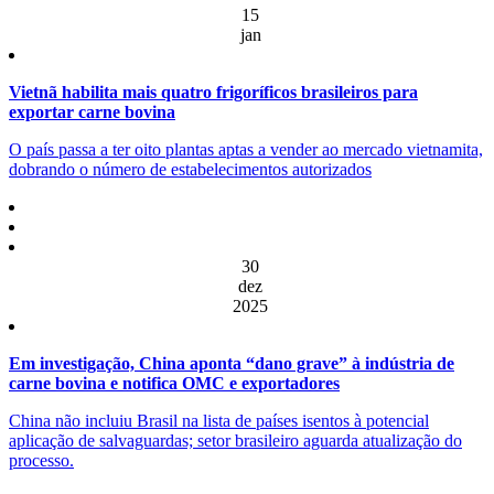
15
jan
Vietnã habilita mais quatro frigoríficos brasileiros para
exportar carne bovina
O país passa a ter oito plantas aptas a vender ao mercado vietnamita,
dobrando o número de estabelecimentos autorizados
30
dez
2025
Em investigação, China aponta “dano grave” à indústria de
carne bovina e notifica OMC e exportadores
China não incluiu Brasil na lista de países isentos à potencial
aplicação de salvaguardas; setor brasileiro aguarda atualização do
processo.