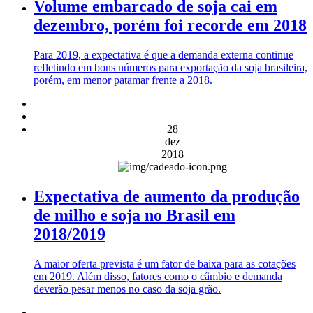
Volume embarcado de soja cai em
dezembro, porém foi recorde em 2018
Para 2019, a expectativa é que a demanda externa continue
refletindo em bons números para exportação da soja brasileira,
porém, em menor patamar frente a 2018.
28
dez
2018
Expectativa de aumento da produção
de milho e soja no Brasil em
2018/2019
A maior oferta prevista é um fator de baixa para as cotações
em 2019. Além disso, fatores como o câmbio e demanda
deverão pesar menos no caso da soja grão.