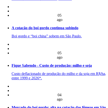
05
ago
A cotação do boi gordo continua subindo
Boi gordo e “boi china” sobem em São Paulo.
05
ago
Fique Sabendo - Custo de produção: milho e soja
Custo deflacionado de produção do milho e da soja em R$/ha,
entre 1999 e 2026*.
04
ago
Mercado do boi gordo: alta na cotação das fêmeas em São