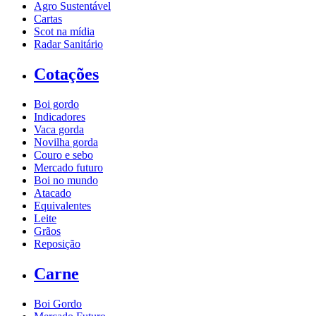
Agro Sustentável
Cartas
Scot na mídia
Radar Sanitário
Cotações
Boi gordo
Indicadores
Vaca gorda
Novilha gorda
Couro e sebo
Mercado futuro
Boi no mundo
Atacado
Equivalentes
Leite
Grãos
Reposição
Carne
Boi Gordo