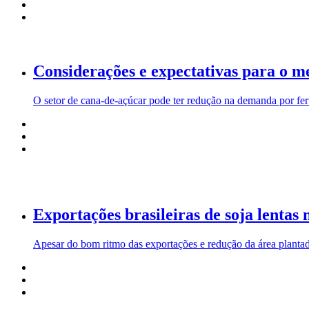
Considerações e expectativas para o me
O setor de cana-de-açúcar pode ter redução na demanda por ferti
Exportações brasileiras de soja lentas n
Apesar do bom ritmo das exportações e redução da área plantada