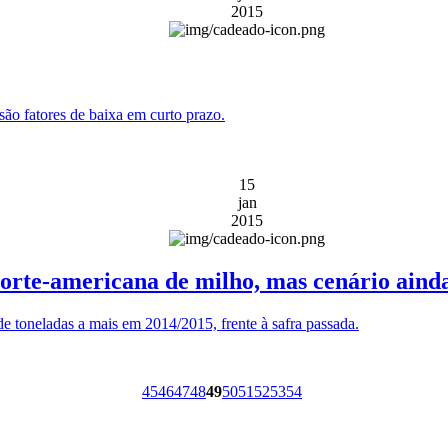
2015
ão fatores de baixa em curto prazo.
15
jan
2015
rte-americana de milho, mas cenário ainda
e toneladas a mais em 2014/2015, frente à safra passada.
45
46
47
48
49
50
51
52
53
54