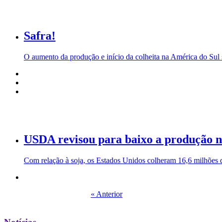
Safra!
O aumento da produção e início da colheita na América do Sul s
USDA revisou para baixo a produção no
Com relação à soja, os Estados Unidos colheram 16,6 milhões d
« Anterior