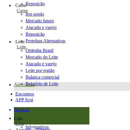
Reposição
Carne
Carne
Boi gordo
Mercado futuro
Atacado e varejo
Reposição
Proteínas Alternativas
Leite
Leite
Ordenha Brasil
Mercado do Leite
Atacado e varejo
Leite por região
Balança comercial
Relatório de Leite
Agricultura
Encontros
APP Scot
Serviços
Loja
Loja
Informativos
Acessar