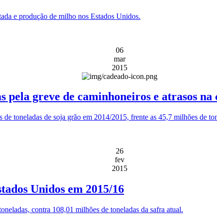
ntada e produção de milho nos Estados Unidos.
06
mar
2015
 pela greve de caminhoneiros e atrasos na 
 de toneladas de soja grão em 2014/2015, frente as 45,7 milhões de to
26
fev
2015
stados Unidos em 2015/16
toneladas, contra 108,01 milhões de toneladas da safra atual.