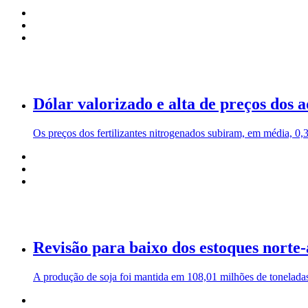
Dólar valorizado e alta de preços dos
Os preços dos fertilizantes nitrogenados subiram, em média, 0,3
Revisão para baixo dos estoques norte
A produção de soja foi mantida em 108,01 milhões de tonelad