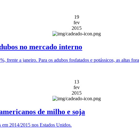
19
fev
2015
 adubos no mercado interno
%, frente a janeiro. Para os adubos fosfatados e potássicos, as altas f
13
fev
2015
-americanos de milho e soja
as em 2014/2015 nos Estados Unidos.