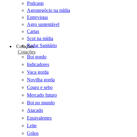
Podcasts
Agronegócio na mídia
Entrevistas
Agro sustentável
Cartas
Scot na mídia
Radar Sanitário
Cotações
Cotações
Boi gordo
Indicadores
Vaca gorda
Novilha gorda
Couro e sebo
Mercado futuro
Boi no mundo
Atacado
Equivalentes
Leite
Grãos