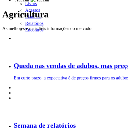
Livros
Acessos
Agricultura
Planilhas
Relatórios
As melhores e mais fiéis informações do mercado.
Encontros
Queda nas vendas de adubos, mas preço
Em curto prazo, a expectativa é de preços firmes para os adub
Semana de relatórios