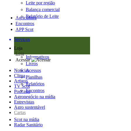
Leite por região
Balança comercial
Relatório de Leite
Agricultura
Encontros
APP Scot
Serviços
Loja
Loja
Informativos
Acessar
Livros
Notícias
Acessos
Clima
Planilhas
Artigos
Relatórios
TV Scot
Encontros
Podcasts
Agronegócio na mídia
Entrevistas
Agro sustentável
Cartas
Scot na mídia
Radar Sanitário