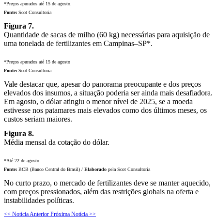
*Preços apurados até 15 de agosto.
Fonte:
Scot Consultoria
Figura 7.
Quantidade de sacas de milho (60 kg) necessárias para aquisição de
uma tonelada de fertilizantes em Campinas–SP*.
*Preços apurados até 15 de agosto
Fonte:
Scot Consultoria
Vale destacar que, apesar do panorama preocupante e dos preços
elevados dos insumos, a situação poderia ser ainda mais desafiadora.
Em agosto, o dólar atingiu o menor nível de 2025, se a moeda
estivesse nos patamares mais elevados como dos últimos meses, os
custos seriam maiores.
Figura 8.
Média mensal da cotação do dólar.
*Até 22 de agosto
Fonte:
BCB (Banco Central do Brasil) /
Elaborado
pela Scot Consultoria
No curto prazo, o mercado de fertilizantes deve se manter aquecido,
com preços pressionados, além das restrições globais na oferta e
instabilidades políticas.
<< Notícia Anterior
Próxima Notícia >>