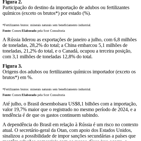
Figura 2.
Participação do destino da importação de adubos ou fertilizantes
químicos (exceto os brutos*) por estado (%).
*Fertilizantes brutos: minerais naturais sem beneficiamento industrial.
Fonte:
Comex/
Elaborado
pela Scot Consultoria
A Rússia liderou as exportações de janeiro a julho, com 6,8 milhões
de toneladas, 28,2% do total; a China embarcou 5,1 milhões de
toneladas, 21,2% do total, e o Canadá, ocupou a terceira posição,
com 3,1 milhões de toneladas 12,8% do total.
Figura 3.
Origens dos adubos ou fertilizantes químicos importador (exceto os
brutos*) em %.
*Fertilizantes brutos: minerais naturais sem beneficiamento industrial.
Fonte:
Comex/
Elaborado
pela Scot Consultoria
Até julho, o Brasil desembolsara US$8,1 bilhões com a importação,
valor 19,7% maior que o registrado no mesmo período de 2024, e a
tendência é de que os gastos continuem subindo.
A dependência do Brasil em relação à Rússia é um risco no contexto
atual. O secretário-geral da Otan, com apoio dos Estados Unidos,
sinalizou a possibilidade de impor sanções secundárias a países que