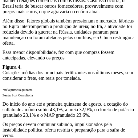
mantêm relações comerciais com os russos. Caso isso ocorra, o
Brasil teria de buscar outros fornecedores, provavelmente com
preços mais caros, o que agravaria o cenário atual.
Além disso, fatores globais também pressionam o mercado, fábricas
no Egito interromperam a produção de ureia; no Irã, a atividade foi
reduzida devido à guerra; na Rússia, unidades pararam para
manutenção ou foram afetadas pelos conflitos, e a China restringiu a
oferta.
Essa menor disponibilidade, fez com que compras fossem
antecipadas, elevando os preços.
Figura 4.
Cotações médias dos principais fertilizantes nos últimos meses, sem
considerar o frete, em reais por tonelada.
*até a primeira quinzena
Fonte:
Scot Consultoria
Do início do ano até a primeira quinzena de agosto, a cotação do
sulfato de amônio subiu 43,1%, a ureia 32,9%, o cloreto de potássio
granulado 23,1% e o MAP granulado 23,6%.
Os preços devem continuar subindo, impulsionados pela
instabilidade política, oferta restrita e preparação para a safra de
verão.