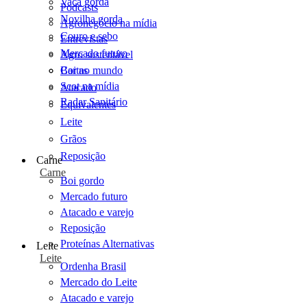
Vaca gorda
Podcasts
Novilha gorda
Agronegócio na mídia
Couro e sebo
Entrevistas
Mercado futuro
Agro sustentável
Cartas
Boi no mundo
Scot na mídia
Atacado
Radar Sanitário
Equivalentes
Leite
Grãos
Reposição
Carne
Carne
Boi gordo
Mercado futuro
Atacado e varejo
Reposição
Proteínas Alternativas
Leite
Leite
Ordenha Brasil
Mercado do Leite
Atacado e varejo