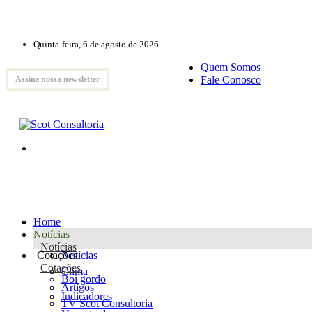
Quinta-feira, 6 de agosto de 2026
Quem Somos
Fale Conosco
Assine nossa newsletter
Home
Notícias
Notícias
Cotações
Notícias
Cotações
Clima
Boi gordo
Artigos
Indicadores
TV Scot Consultoria