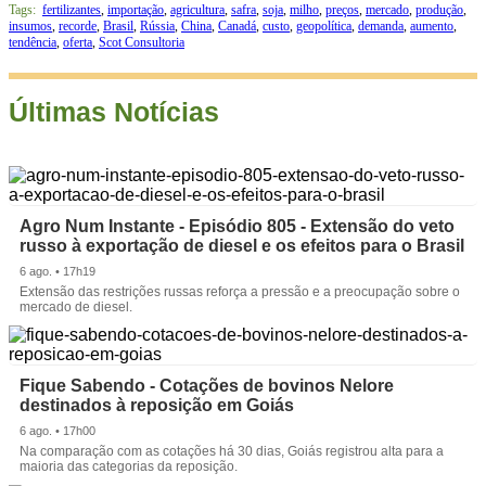
Tags:
fertilizantes
,
importação
,
agricultura
,
safra
,
soja
,
milho
,
preços
,
mercado
,
produção
,
insumos
,
recorde
,
Brasil
,
Rússia
,
China
,
Canadá
,
custo
,
geopolítica
,
demanda
,
aumento
,
tendência
,
oferta
,
Scot Consultoria
Últimas Notícias
Agro Num Instante - Episódio 805 - Extensão do veto
russo à exportação de diesel e os efeitos para o Brasil
6 ago. • 17h19
Extensão das restrições russas reforça a pressão e a preocupação sobre o
mercado de diesel.
Fique Sabendo - Cotações de bovinos Nelore
destinados à reposição em Goiás
6 ago. • 17h00
Na comparação com as cotações há 30 dias, Goiás registrou alta para a
maioria das categorias da reposição.