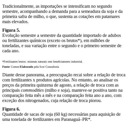
Tradicionalmente, as importações se intensificam no segundo
semestre, acompanhando a demanda para a semeadura da soja e da
primeira safra de milho, o que, sustenta as cotações em patamares
mais elevados.
Figura 5.
Evolução semestre a semestre da quantidade importado de adubos
ou fertilizantes químicos (exceto os brutos*), em milhões de
toneladas, e sua variação entre o segundo e o primeiro semestre de
cada ano.
*Fertilizantes brutos: minerais naturais sem beneficiamento industrial.
Fonte:
Comex/
Elaborado
pela Scot Consultoria
Diante desse panorama, a preocupação recai sobre a relação de troca
com fertilizantes x produtos agrícolas. No entanto, ao analisar os
preços da primeira quinzena de agosto, a relação de troca com as
principais
commodities
(milho e soja), manteve-se positiva tanto na
comparação feita mês a mês e na comparação feita ano a ano, com
exceção dos nitrogenados, cuja relação de troca piorou.
Figura 6.
Quantidade de sacas de soja (60 kg) necessárias para aquisição de
uma tonelada de fertilizantes em Paranaguá–PR*.