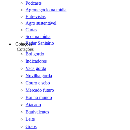
Podcasts
Agronegócio na mídia
Entrevistas
Agro sustentável
Cartas
Scot na mídia
Radar Sanitário
Cotações
Cotações
Boi gordo
Indicadores
Vaca gorda
Novilha gorda
Couro e sebo
Mercado futuro
Boi no mundo
Atacado
Equivalentes
Leite
Grãos