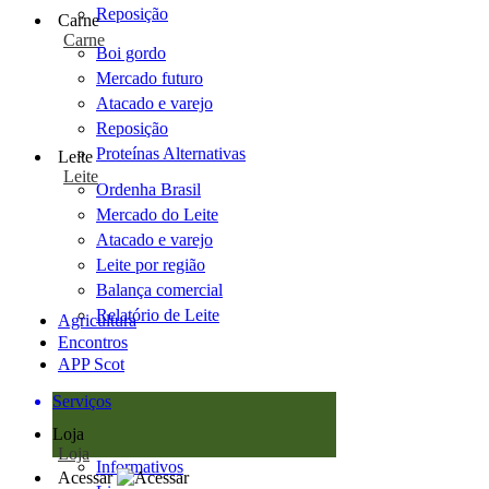
Reposição
Carne
Carne
Boi gordo
Mercado futuro
Atacado e varejo
Reposição
Proteínas Alternativas
Leite
Leite
Ordenha Brasil
Mercado do Leite
Atacado e varejo
Leite por região
Balança comercial
Relatório de Leite
Agricultura
Encontros
APP Scot
Serviços
Loja
Loja
Informativos
Acessar