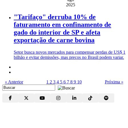
2025
"Tarifaço" derruba 10% de
faturamento em confinamento de
gado do interior de SP e afeta
exportação de carne bovina
Setor busca novos mercados para compensar perdas de US$ 1
bilhão e evitar demissões, mas preços no Brasil podem variar.
« Anterior
1
2
3
4
5
6
7
8
9
10
Próxima »