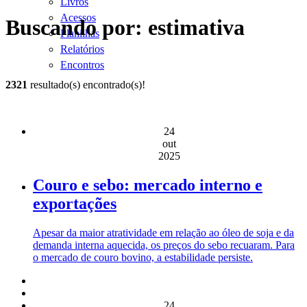
Livros
Acessos
Buscando por: estimativa
Planilhas
Relatórios
Encontros
2321
resultado(s) encontrado(s)!
24
out
2025
Couro e sebo: mercado interno e
exportações
Apesar da maior atratividade em relação ao óleo de soja e da
demanda interna aquecida, os preços do sebo recuaram. Para
o mercado de couro bovino, a estabilidade persiste.
24