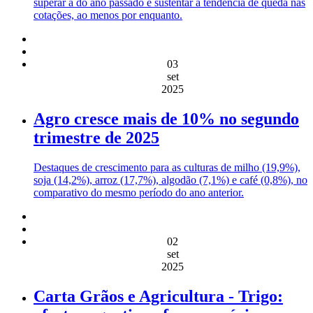
superar a do ano passado e sustentar a tendência de queda nas
cotações, ao menos por enquanto.
03
set
2025
Agro cresce mais de 10% no segundo
trimestre de 2025
Destaques de crescimento para as culturas de milho (19,9%),
soja (14,2%), arroz (17,7%), algodão (7,1%) e café (0,8%), no
comparativo do mesmo período do ano anterior.
02
set
2025
Carta Grãos e Agricultura - Trigo: