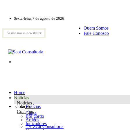
Sexta-feira, 7 de agosto de 2026
Quem Somos
Fale Conosco
Assine nossa newsletter
Home
Notícias
Notícias
Cotações
Notícias
Cotações
Clima
Boi gordo
Artigos
Indicadores
TV Scot Consultoria