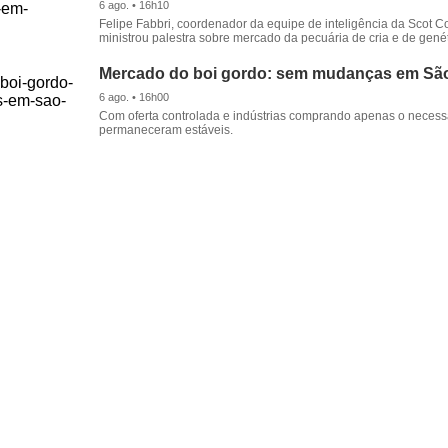
6 ago. • 16h10
Felipe Fabbri, coordenador da equipe de inteligência da Scot Co
ministrou palestra sobre mercado da pecuária de cria e de genét
Mercado do boi gordo: sem mudanças em Sã
6 ago. • 16h00
Com oferta controlada e indústrias comprando apenas o necessá
permaneceram estáveis.