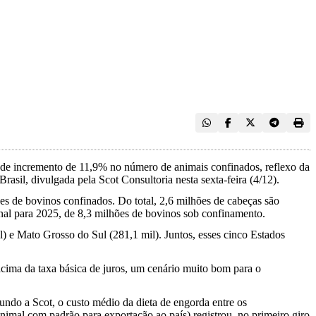
 de incremento de 11,9% no número de animais confinados, reflexo da
rasil, divulgada pela Scot Consultoria nesta sexta-feira (4/12).
es de bovinos confinados. Do total, 2,6 milhões de cabeças são
nal para 2025, de 8,3 milhões de bovinos sob confinamento.
) e Mato Grosso do Sul (281,1 mil). Juntos, esses cinco Estados
cima da taxa básica de juros, um cenário muito bom para o
undo a Scot, o custo médio da dieta de engorda entre os
imal com padrão para exportação ao país) registrou, no primeiro giro