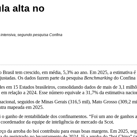
a alta no
intensiva, segundo pesquisa Confina
 Brasil tem crescido, em média, 5,3% ao ano. Em 2025, a estimativa é
justadas. Os dados fazem parte da pesquisa
Benchmarking
do Confina B
des em 15 Estados brasileiros, consolidando dados de mais de 3,1 milhõ
% em relação a 2024. Esse número equivale a 31,7% da estimativa nacio
nacional, seguidos de Minas Gerais (316,5 mil), Mato Grosso (309,2 mil
stra mapeada em 2025.
i o ganho de rentabilidade dos confinamentos. “Foi um ano de ganhos a
, coordenador da equipe de inteligência de mercado da Scot.
reço da arroba do boi contribuiu para essas boas margens. Em 2025, seg
do registrado no levantamento de 2024. Já a arroba do “boi China” (an