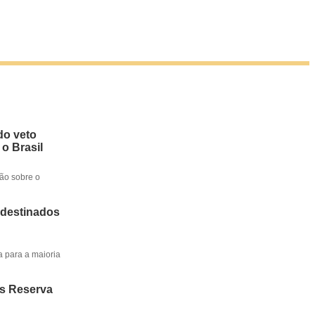
do veto
 o Brasil
ção sobre o
 destinados
a para a maioria
os Reserva