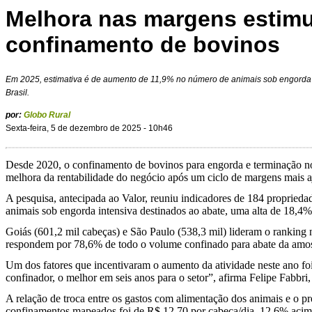
Melhora nas margens estimul
confinamento de bovinos
Em 2025, estimativa é de aumento de 11,9% no número de animais sob engorda 
Brasil.
por:
Globo Rural
Sexta-feira, 5 de dezembro de 2025 - 10h46
Desde 2020, o confinamento de bovinos para engorda e terminação no
melhora da rentabilidade do negócio após um ciclo de margens mais a
A pesquisa, antecipada ao Valor, reuniu indicadores de 184 proprieda
animais sob engorda intensiva destinados ao abate, uma alta de 18,4
Goiás (601,2 mil cabeças) e São Paulo (538,3 mil) lideram o ranking 
respondem por 78,6% de todo o volume confinado para abate da amo
Um dos fatores que incentivaram o aumento da atividade neste ano fo
confinador, o melhor em seis anos para o setor”, afirma Felipe Fabbri
A relação de troca entre os gastos com alimentação dos animais e o p
confinamentos mapeados foi de R$ 12,70 por cabeça/dia, 12,6% acima 