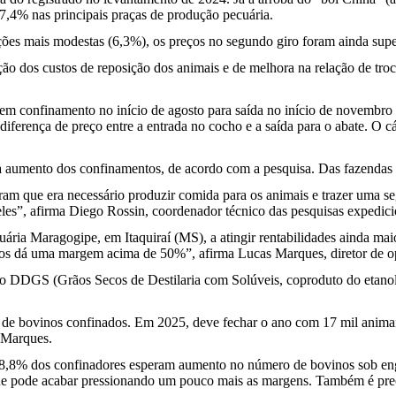
7,4% nas principais praças de produção pecuária.
ções mais modestas (6,3%), os preços no segundo giro foram ainda super
 dos custos de reposição dos animais e de melhora na relação de troca
em confinamento no início de agosto para saída no início de novembro
ença de preço entre a entrada no cocho e a saída para o abate. O cálc
ra aumento dos confinamentos, de acordo com a pesquisa. Das fazendas 
ram que era necessário produzir comida para os animais e trazer uma s
les”, afirma Diego Rossin, coordenador técnico das pesquisas expedici
ária Maragogipe, em Itaquiraí (MS), a atingir rentabilidades ainda ma
nos dá uma margem acima de 50%”, afirma Lucas Marques, diretor de 
o DDGS (Grãos Secos de Destilaria com Solúveis, coproduto do etanol 
 de bovinos confinados. Em 2025, deve fechar o ano com 17 mil animai
 Marques.
78,8% dos confinadores esperam aumento no número de bovinos sob engo
 o que pode acabar pressionando um pouco mais as margens. Também é pr