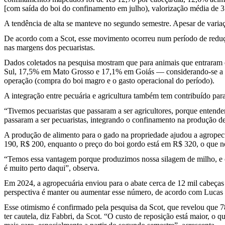
[com saída do boi do confinamento em julho), valorização média de 3
A tendência de alta se manteve no segundo semestre. Apesar de varia
De acordo com a Scot, esse movimento ocorreu num período de redução
nas margens dos pecuaristas.
Dados coletados na pesquisa mostram que para animais que entraram 
Sul, 17,5% em Mato Grosso e 17,1% em Goiás — considerando-se a difer
operação (compra do boi magro e o gasto operacional do período).
A integração entre pecuária e agricultura também tem contribuído pa
“Tivemos pecuaristas que passaram a ser agricultores, porque entende
passaram a ser pecuaristas, integrando o confinamento na produção de
A produção de alimento para o gado na propriedade ajudou a agropecu
190, R$ 200, enquanto o preço do boi gordo está em R$ 320, o que 
“Temos essa vantagem porque produzimos nossa silagem de milho, e 
é muito perto daqui”, observa.
Em 2024, a agropecuária enviou para o abate cerca de 12 mil cabeças
perspectiva é manter ou aumentar esse número, de acordo com Lucas
Esse otimismo é confirmado pela pesquisa da Scot, que revelou que 
ter cautela, diz Fabbri, da Scot. “O custo de reposição está maior,