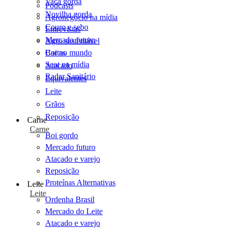
Vaca gorda
Podcasts
Novilha gorda
Agronegócio na mídia
Couro e sebo
Entrevistas
Mercado futuro
Agro sustentável
Cartas
Boi no mundo
Scot na mídia
Atacado
Radar Sanitário
Equivalentes
Leite
Grãos
Reposição
Carne
Carne
Boi gordo
Mercado futuro
Atacado e varejo
Reposição
Proteínas Alternativas
Leite
Leite
Ordenha Brasil
Mercado do Leite
Atacado e varejo