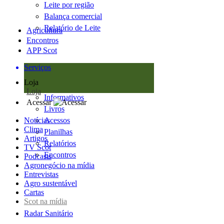
Leite por região
Balança comercial
Relatório de Leite
Agricultura
Encontros
APP Scot
Serviços
Loja
Loja
Informativos
Acessar
Livros
Notícias
Acessos
Clima
Planilhas
Artigos
Relatórios
TV Scot
Encontros
Podcasts
Agronegócio na mídia
Entrevistas
Agro sustentável
Cartas
Scot na mídia
Radar Sanitário