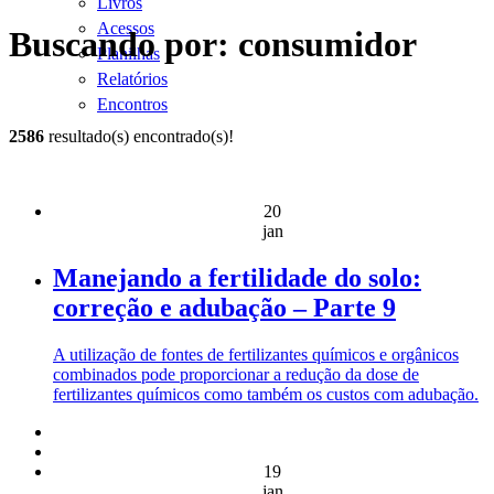
Livros
Acessos
Buscando por: consumidor
Planilhas
Relatórios
Encontros
2586
resultado(s) encontrado(s)!
20
jan
Manejando a fertilidade do solo:
correção e adubação – Parte 9
A utilização de fontes de fertilizantes químicos e orgânicos
combinados pode proporcionar a redução da dose de
fertilizantes químicos como também os custos com adubação.
19
jan