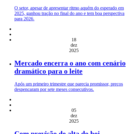
O setor, apesar de apresentar ritmo aquém do esperado em
2025, ganhou tração no final do ano e tem boa perspectiva
para 2026.
18
dez
2025
Mercado encerra o ano com cenário
dramático para o leite
Após um primeiro trimestre que parecia promissor, preços
despencaram por sete meses consecutivos.
05
dez
2025
Com previsão de alta do boi,