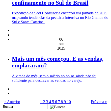
confinamento no Sul do Brasil
Expedição da Scot Consultoria encerrou sua jornada de 2025
mapeando tendências da pecuária intensiva no Rio Grande do
Sul e Santa Catarina.
06
out
2025
Mais um mês começou. E as vendas,
emplacaram?
A virada do mês, sem o salário no bolso, ainda não foi
suficiente para destravar as vendas no varejo.
« Anterior
1
2
3
4
5
6
7
8
9
10
Próxima »