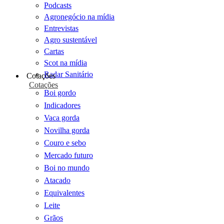
Podcasts
Agronegócio na mídia
Entrevistas
Agro sustentável
Cartas
Scot na mídia
Radar Sanitário
Cotações
Cotações
Boi gordo
Indicadores
Vaca gorda
Novilha gorda
Couro e sebo
Mercado futuro
Boi no mundo
Atacado
Equivalentes
Leite
Grãos