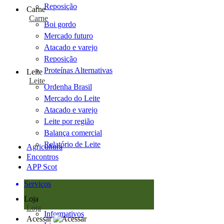
Reposição
Carne
Carne
Boi gordo
Mercado futuro
Atacado e varejo
Reposição
Proteínas Alternativas
Leite
Leite
Ordenha Brasil
Mercado do Leite
Atacado e varejo
Leite por região
Balança comercial
Relatório de Leite
Agricultura
Encontros
APP Scot
Serviços
Loja
Loja
Informativos
Acessar