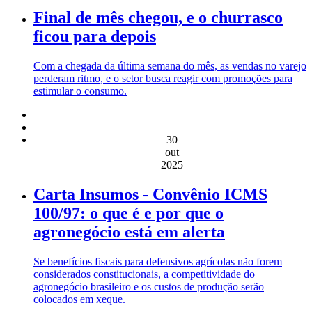
Final de mês chegou, e o churrasco
ficou para depois
Com a chegada da última semana do mês, as vendas no varejo
perderam ritmo, e o setor busca reagir com promoções para
estimular o consumo.
30
out
2025
Carta Insumos - Convênio ICMS
100/97: o que é e por que o
agronegócio está em alerta
Se benefícios fiscais para defensivos agrícolas não forem
considerados constitucionais, a competitividade do
agronegócio brasileiro e os custos de produção serão
colocados em xeque.