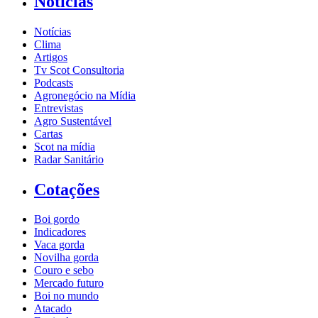
Notícias
Notícias
Clima
Artigos
Tv Scot Consultoria
Podcasts
Agronegócio na Mídia
Entrevistas
Agro Sustentável
Cartas
Scot na mídia
Radar Sanitário
Cotações
Boi gordo
Indicadores
Vaca gorda
Novilha gorda
Couro e sebo
Mercado futuro
Boi no mundo
Atacado