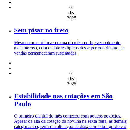
01
dez
2025
Sem pisar no freio
Mesmo com a última semana do mês sendo, sazonalmente,
mais morosa, com os fatores típicos desse período do ano, as
vendas permaneceram sustentadas.
01
dez
2025
Estabilidade nas cotações em São
Paulo
O primeiro dia útil do mês começou com poucos negócios.
Apesar da alta da cotação da novilha na sexta-feira, as demais
categorias seguem sem alteração há dias, com o boi gordo e o