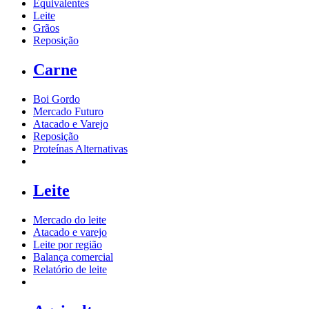
Equivalentes
Leite
Grãos
Reposição
Carne
Boi Gordo
Mercado Futuro
Atacado e Varejo
Reposição
Proteínas Alternativas
Leite
Mercado do leite
Atacado e varejo
Leite por região
Balança comercial
Relatório de leite