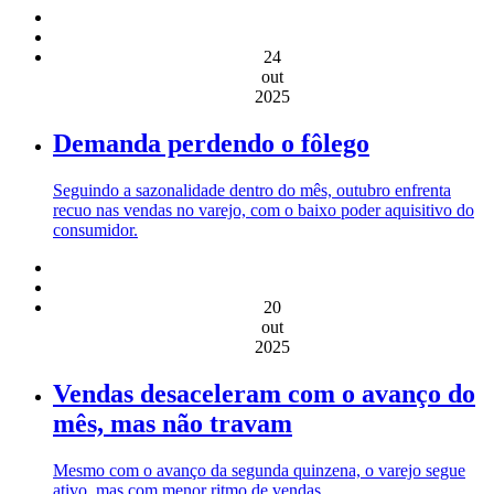
24
out
2025
Demanda perdendo o fôlego
Seguindo a sazonalidade dentro do mês, outubro enfrenta
recuo nas vendas no varejo, com o baixo poder aquisitivo do
consumidor.
20
out
2025
Vendas desaceleram com o avanço do
mês, mas não travam
Mesmo com o avanço da segunda quinzena, o varejo segue
ativo, mas com menor ritmo de vendas.