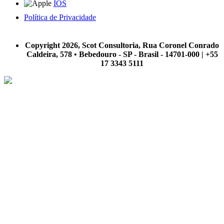
IOS
Política de Privacidade
A Scot Consultoria não se responsabiliza por negócios realizados a partir das informações contidas em
nosso site.
Copyright 2026, Scot Consultoria, Rua Coronel Conrado
Caldeira, 578 • Bebedouro - SP - Brasil - 14701-000 | +55
17 3343 5111