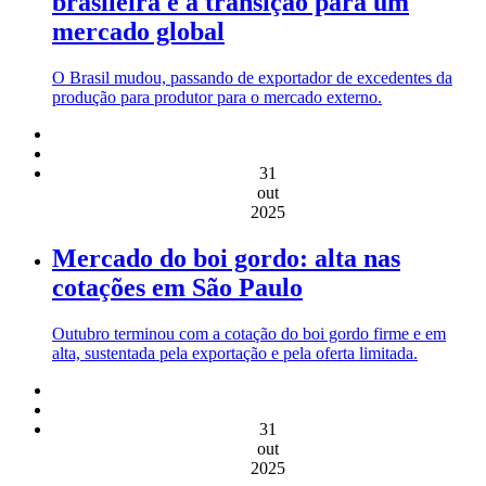
brasileira e a transição para um
mercado global
O Brasil mudou, passando de exportador de excedentes da
produção para produtor para o mercado externo.
31
out
2025
Mercado do boi gordo: alta nas
cotações em São Paulo
Outubro terminou com a cotação do boi gordo firme e em
alta, sustentada pela exportação e pela oferta limitada.
31
out
2025