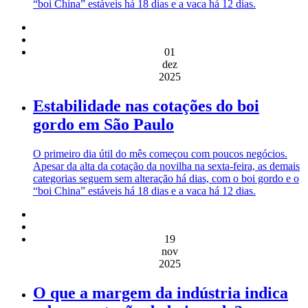
“boi China” estáveis há 18 dias e a vaca há 12 dias.
01
dez
2025
Estabilidade nas cotações do boi
gordo em São Paulo
O primeiro dia útil do mês começou com poucos negócios.
Apesar da alta da cotação da novilha na sexta-feira, as demais
categorias seguem sem alteração há dias, com o boi gordo e o
“boi China” estáveis há 18 dias e a vaca há 12 dias.
19
nov
2025
O que a margem da indústria indica