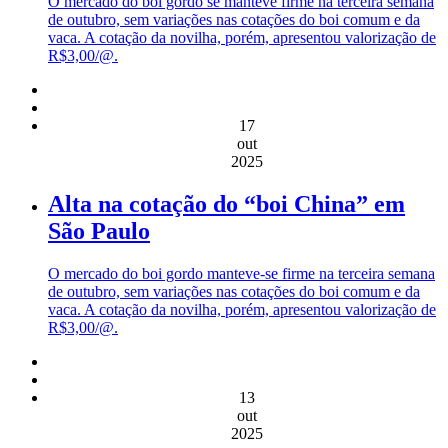
O mercado do boi gordo se manteve firme na terceira semana
de outubro, sem variações nas cotações do boi comum e da
vaca. A cotação da novilha, porém, apresentou valorização de
R$3,00/@.
17
out
2025
Alta na cotação do “boi China” em
São Paulo
O mercado do boi gordo manteve-se firme na terceira semana
de outubro, sem variações nas cotações do boi comum e da
vaca. A cotação da novilha, porém, apresentou valorização de
R$3,00/@.
13
out
2025