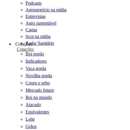
Podcasts
Agronegócio na mídia
Entrevistas
Agro sustentável
Cartas
Scot na mídia
Radar Sanitário
Cotações
Cotações
Boi gordo
Indicadores
Vaca gorda
Novilha gorda
Couro e sebo
Mercado futuro
Boi no mundo
Atacado
Equivalentes
Leite
Grãos