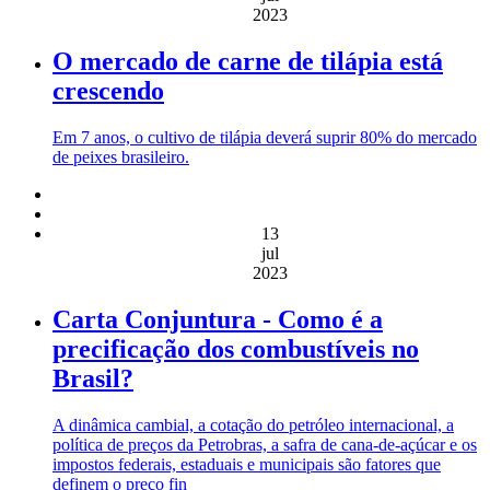
2023
O mercado de carne de tilápia está
crescendo
Em 7 anos, o cultivo de tilápia deverá suprir 80% do mercado
de peixes brasileiro.
13
jul
2023
Carta Conjuntura - Como é a
precificação dos combustíveis no
Brasil?
A dinâmica cambial, a cotação do petróleo internacional, a
política de preços da Petrobras, a safra de cana-de-açúcar e os
impostos federais, estaduais e municipais são fatores que
definem o preço fin