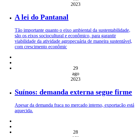
2023
A lei do Pantanal
Tão importante quanto o eixo ambiental da sustentabilidade,
são os eixos sociocultural e econômico, para garantir
viabilidade da atividade agropecuária de maneira sustentável,
com crescimento econômic
29
ago
2023
Suínos: demanda externa segue firme
Apesar da demanda fraca no mercado interno, exportação está
aquecida.
28