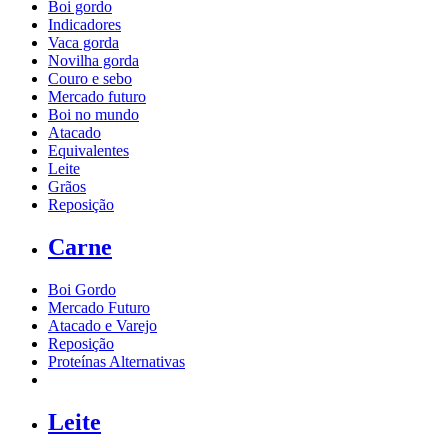
Boi gordo
Indicadores
Vaca gorda
Novilha gorda
Couro e sebo
Mercado futuro
Boi no mundo
Atacado
Equivalentes
Leite
Grãos
Reposição
Carne
Boi Gordo
Mercado Futuro
Atacado e Varejo
Reposição
Proteínas Alternativas
Leite