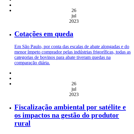
26
jul
2023
Cotações em queda
Em São Paulo, por conta das escalas de abate alongadas e do
menor ímpeto comprador pelas indústrias frigoríficas, todas as
categorias de bovinos para abate tiveram quedas na
comparação diária.
26
jul
2023
Fiscalização ambiental por satélite e
os impactos na gestão do produtor
rural