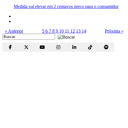
Medida vai elevar em 2 centavos preço para o consumidor
« Anterior
5
6
7
8
9
10
11
12
13
14
Próxima »