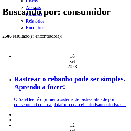
Livros
Acessos
Buscando por: consumidor
Planilhas
Relatórios
Encontros
2586
resultado(s) encontrado(s)!
18
set
2023
Rastrear o rebanho pode ser simples.
Aprenda a fazer!
O SafeBeef é o primeiro sistema de rastreabilidade por
consequência e uma plataforma parceira do Banco do Brasil.
12
set