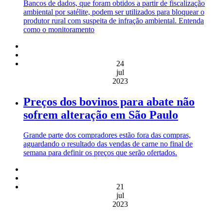
Bancos de dados, que foram obtidos a partir de fiscalização
ambiental por satélite, podem ser utilizados para bloquear o
produtor rural com suspeita de infração ambiental. Entenda
como o monitoramento
24
jul
2023
Preços dos bovinos para abate não
sofrem alteração em São Paulo
Grande parte dos compradores estão fora das compras,
aguardando o resultado das vendas de carne no final de
semana para definir os preços que serão ofertados.
21
jul
2023