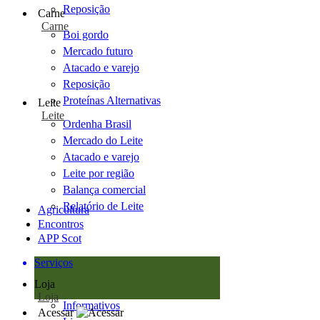
Reposição
Carne
Carne
Boi gordo
Mercado futuro
Atacado e varejo
Reposição
Proteínas Alternativas
Leite
Leite
Ordenha Brasil
Mercado do Leite
Atacado e varejo
Leite por região
Balança comercial
Relatório de Leite
Agricultura
Encontros
APP Scot
Serviços
Loja
Loja
Informativos
Acessar