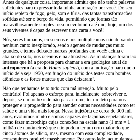
Antes de qualquer coisa, importante admitir que não tenho palavras
suficientes para expressar toda minha admiração por você. Do seu
início repleto de fogo, gelo, som e fúria, das tantas transformações
sofridas até ser o berço da vida, permitindo que formas tão
maravilhosamente simples fossem evoluindo até que, hoje, um dos
seus viventes é capaz de escrever uma carta a você!
Nós, seres humanos, crescemos e nos multiplicamos não deixando
nenhum canto inexplorado, sendo agentes de mudanças muito
grandes, e temos deixado marcas profundas em você: acima e
abaixo do solo, nos oceanos e na atmosfera. As mudanças foram tão
intensas que há a proposta para chamar a era geológica atual de
antropoceno
(a era do
Homo sapiens
), com a indicação para que o
início dela seja 1950, em função do início dos testes com bombas
atômicas e as fortes marcas que elas deixaram
¹
.
Não que tenhamos feito tudo com má intenção. Muito pelo
contrário! Foi apenas o esforço para, inicialmente, sobreviver e,
depois, se dar ao luxo de não passar fome, ter um teto para nos
proteger e ir progredindo para atender outras necessidades como ter
saúde e uma vida mais longa. Nessa trajetória de cerca de 300 mil
anos, evoluímos muito e somos capazes de façanhas espetaculares,
como fazer microchips cujas conexões na escala nano (1 mm = 1
milhão de nanômetros) que não podem ter um erro maior do que
cinco átomos de silício, mas, mesmo com essa complexidade,
conseguimos produzir massivamente. Por outro lado, acumulamos