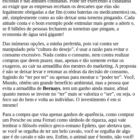
escolhas e nas atitudes cotidianas. Pode ser exercendo a cidadania
ao exigir que as empresas recebam os descartes que elas são
legalmente obrigadas a dar fim (como baterias ou medicamentos) ou,
até, simplesmente como ao não deixar uma torneira pingando. Cada
atitude conta e o bom exemplo pode estimular mais gente a aderir e,
se 8 bilhões de pessoas fecharem as torneiras que pingam, a
economia de água será gigante!
Das inúmeras opções, a minha preferida, pois vai contra ser
manipulado pela “cultura do desejo”, é usar a razão para evitar o
consumo excessivo. Nada contra o consumo, nem contra realizar
compras que deem prazer, mas, apenas e tão somente evitar os
exageros, ao cair na armadilha dos mestres do marketing. A proposta
é não se deixar levar e retomar as rédeas da decisão de consumo,
fugindo do “ter por ter” ou apenas para mostrar o “poder ter”. Você,
Mundo, obtém um grande benefício ambiental, mas a pessoa que
evita a armadilha de
Bernays
, tem um ganho ainda maior, afinal
quanto menos se investe no “ter” mais se valoriza o “ser”, ou seja, o
foco sai do bem e volta ao indivíduo. O investimento é em si
mesmo!
Para a compra que visa apenas ganhos de aparência, como comprar
um Porsche ou uma Ferrari como símbolo de riqueza, aqui vale
lembrar o filósofo estóico greco-romano Epíteto, que alertava que,
se você se orgulha de ter um belo cavalo, você se orgulha de algo
que é do cavalo e não seu. Enfim, o animal que é bonito, não você!