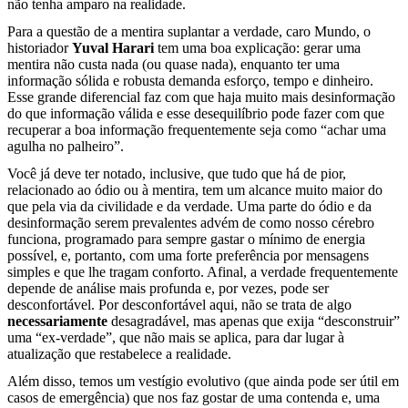
não tenha amparo na realidade.
Para a questão de a mentira suplantar a verdade, caro Mundo, o
historiador
Yuval Harari
tem uma boa explicação: gerar uma
mentira não custa nada (ou quase nada), enquanto ter uma
informação sólida e robusta demanda esforço, tempo e dinheiro.
Esse grande diferencial faz com que haja muito mais desinformação
do que informação válida e esse desequilíbrio pode fazer com que
recuperar a boa informação frequentemente seja como “achar uma
agulha no palheiro”.
Você já deve ter notado, inclusive, que tudo que há de pior,
relacionado ao ódio ou à mentira, tem um alcance muito maior do
que pela via da civilidade e da verdade. Uma parte do ódio e da
desinformação serem prevalentes advém de como nosso cérebro
funciona, programado para sempre gastar o mínimo de energia
possível, e, portanto, com uma forte preferência por mensagens
simples e que lhe tragam conforto. Afinal, a verdade frequentemente
depende de análise mais profunda e, por vezes, pode ser
desconfortável. Por desconfortável aqui, não se trata de algo
necessariamente
desagradável, mas apenas que exija “desconstruir”
uma “ex-verdade”, que não mais se aplica, para dar lugar à
atualização que restabelece a realidade.
Além disso, temos um vestígio evolutivo (que ainda pode ser útil em
casos de emergência) que nos faz gostar de uma contenda e, uma