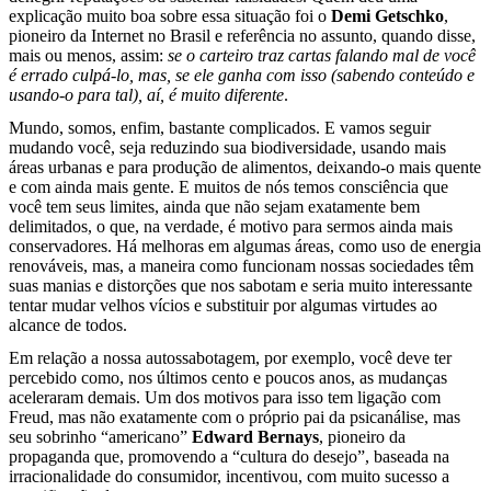
explicação muito boa sobre essa situação foi o
Demi Getschko
,
pioneiro da Internet no Brasil e referência no assunto, quando disse,
mais ou menos, assim:
se o carteiro traz cartas falando mal de você
é errado culpá-lo, mas, se ele ganha com isso (sabendo conteúdo e
usando-o para tal), aí, é muito diferente
.
Mundo, somos, enfim, bastante complicados. E vamos seguir
mudando você, seja reduzindo sua biodiversidade, usando mais
áreas urbanas e para produção de alimentos, deixando-o mais quente
e com ainda mais gente. E muitos de nós temos consciência que
você tem seus limites, ainda que não sejam exatamente bem
delimitados, o que, na verdade, é motivo para sermos ainda mais
conservadores. Há melhoras em algumas áreas, como uso de energia
renováveis, mas, a maneira como funcionam nossas sociedades têm
suas manias e distorções que nos sabotam e seria muito interessante
tentar mudar velhos vícios e substituir por algumas virtudes ao
alcance de todos.
Em relação a nossa autossabotagem, por exemplo, você deve ter
percebido como, nos últimos cento e poucos anos, as mudanças
aceleraram demais. Um dos motivos para isso tem ligação com
Freud, mas não exatamente com o próprio pai da psicanálise, mas
seu sobrinho “americano”
Edward Bernays
, pioneiro da
propaganda que, promovendo a “cultura do desejo”, baseada na
irracionalidade do consumidor, incentivou, com muito sucesso a