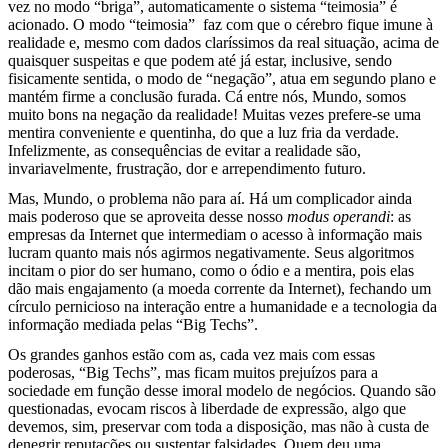
vez no modo “briga”, automaticamente o sistema “teimosia” é
acionado. O modo “teimosia” faz com que o cérebro fique imune à
realidade e, mesmo com dados claríssimos da real situação, acima de
quaisquer suspeitas e que podem até já estar, inclusive, sendo
fisicamente sentida, o modo de “negação”, atua em segundo plano e
mantém firme a conclusão furada. Cá entre nós, Mundo, somos
muito bons na negação da realidade! Muitas vezes prefere-se uma
mentira conveniente e quentinha, do que a luz fria da verdade.
Infelizmente, as consequências de evitar a realidade são,
invariavelmente, frustração, dor e arrependimento futuro.
Mas, Mundo, o problema não para aí. Há um complicador ainda
mais poderoso que se aproveita desse nosso
modus operandi
: as
empresas da Internet que intermediam o acesso à informação mais
lucram quanto mais nós agirmos negativamente. Seus algoritmos
incitam o pior do ser humano, como o ódio e a mentira, pois elas
dão mais engajamento (a moeda corrente da Internet), fechando um
círculo pernicioso na interação entre a humanidade e a tecnologia da
informação mediada pelas “Big Techs”.
Os grandes ganhos estão com as, cada vez mais com essas
poderosas, “Big Techs”, mas ficam muitos prejuízos para a
sociedade em função desse imoral modelo de negócios. Quando são
questionadas, evocam riscos à liberdade de expressão, algo que
devemos, sim, preservar com toda a disposição, mas não à custa de
denegrir reputações ou sustentar falsidades. Quem deu uma