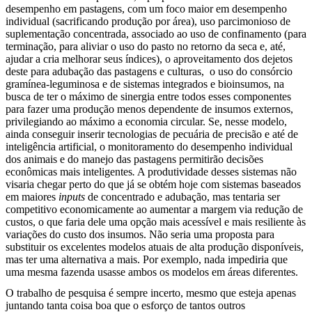
desempenho em pastagens, com um foco maior em desempenho
individual (sacrificando produção por área), uso parcimonioso de
suplementação concentrada, associado ao uso de confinamento (para
terminação, para aliviar o uso do pasto no retorno da seca e, até,
ajudar a cria melhorar seus índices), o aproveitamento dos dejetos
deste para adubação das pastagens e culturas, o uso do consórcio
gramínea-leguminosa e de sistemas integrados e bioinsumos, na
busca de ter o máximo de sinergia entre todos esses componentes
para fazer uma produção menos dependente de insumos externos,
privilegiando ao máximo a economia circular. Se, nesse modelo,
ainda conseguir inserir tecnologias de pecuária de precisão e até de
inteligência artificial, o monitoramento do desempenho individual
dos animais e do manejo das pastagens permitirão decisões
econômicas mais inteligentes
.
A produtividade desses sistemas não
visaria chegar perto do que já se obtém hoje com sistemas baseados
em maiores
inputs
de concentrado e adubação, mas tentaria ser
competitivo economicamente ao aumentar a margem via redução de
custos, o que faria dele uma opção mais acessível e mais resiliente às
variações do custo dos insumos. Não seria uma proposta para
substituir os excelentes modelos atuais de alta produção disponíveis,
mas ter uma alternativa a mais. Por exemplo, nada impediria que
uma mesma fazenda usasse ambos os modelos em áreas diferentes.
O trabalho de pesquisa é sempre incerto, mesmo que esteja apenas
juntando tanta coisa boa que o esforço de tantos outros