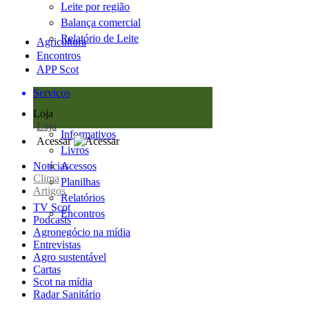
Leite por região
Balança comercial
Relatório de Leite
Agricultura
Encontros
APP Scot
Serviços
Loja
Loja
Informativos
Acessar
Livros
Notícias
Acessos
Clima
Planilhas
Artigos
Relatórios
TV Scot
Encontros
Podcasts
Agronegócio na mídia
Entrevistas
Agro sustentável
Cartas
Scot na mídia
Radar Sanitário