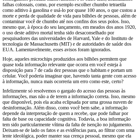
falhas colossais, como, por exemplo escolher chumbo tetraetila
como aditivo à gasolina e usá-lo por quase 100 anos, o que custou a
morte e perda de qualidade de vida para bilhões de pessoas, além de
contaminar você de chumbo até nos confins dos seus polos. Isso,
mesmo que, à época do seu lançamento, em meados dos anos 1920,
o uso deste aditivo mortal tenha sido desaconselhado por
pesquisadores das universidades de Harvard, Yale e do Instituto de
tecnologia de Massachusetts (MIT) e de autoridades de saúde dos
EUA. Lamentavelmente, esses avisos foram ignorados.
Hoje, aqueles microchips produzidos aos bilhões permitem que
quase toda informação relevante que ocorra em você esteja à
disposição para 7 de cada dez pessoas que o habitam e portam um
celular. Você poderia imaginar que, havendo tanta gente com acesso
à informação, nunca mais ocorreria um erro como este, certo?
Infelizmente só resolvemos o gargalo do acesso das pessoas às
informações, mas não a de terem a informação correta. Isso, mesmo
que disponível, pois ela acaba eclipsada por uma grossa nuvem de
desinformação. Além disso, como você bem sabe, a informação
depende da interpretação de quem a recebe, que pode falhar por
falta de base ou capacidade cognitiva. Todavia, a boa informação
tem sido particularmente vítima da falta de isenção no julgamento.
Deixam-se de lado os fatos e as evidências para, ao filtrar com uma
lente ideológica, poder manter sua crença pessoal, mesmo que ela