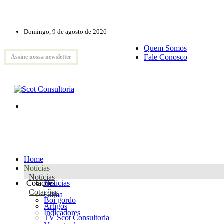
Domingo, 9 de agosto de 2026
Quem Somos
Fale Conosco
Assine nossa newsletter
Home
Notícias
Notícias
Cotações
Notícias
Cotações
Clima
Boi gordo
Artigos
Indicadores
TV Scot Consultoria