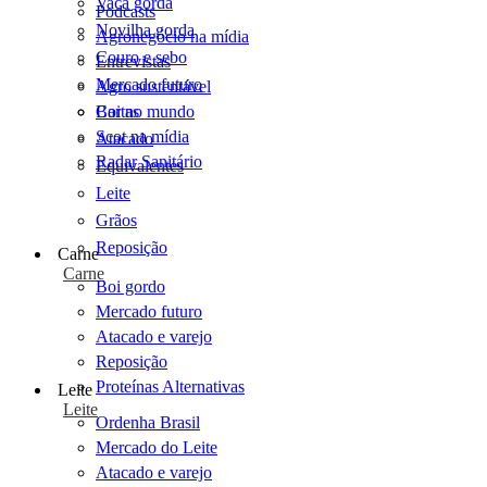
Vaca gorda
Podcasts
Novilha gorda
Agronegócio na mídia
Couro e sebo
Entrevistas
Mercado futuro
Agro sustentável
Cartas
Boi no mundo
Scot na mídia
Atacado
Radar Sanitário
Equivalentes
Leite
Grãos
Reposição
Carne
Carne
Boi gordo
Mercado futuro
Atacado e varejo
Reposição
Proteínas Alternativas
Leite
Leite
Ordenha Brasil
Mercado do Leite
Atacado e varejo