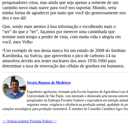
pesquisadores criou, mas ainda que seja apenas a semente de um
caminho novo mais suave para você nos suportar, Mundo, seria
minha forma de agradecer por tanto que você tão generosamente nos
deu e nos dá!
Que, sendo mais atentos à boa informação e escolhendo mais o
“ser” do que o “ter”, façamos por merecer uma caminhada que
termine num tempo a perder de vista, com muita vida e alegria em
você, meu Velho
¹
Um exemplo de uso dessa marca foi um estudo de 2008 do Instituto
Karolinska, na Suécia, que aproveitou o pico de carbono-14 na
atmosfera devido aos testes nucleares dos anos 1950-1960 para
determinar a taxa de renovação das células de gordura em humanos.
Sergio Raposo de Medeiros
Engenheiro agrônomo, formado pela Escola Superior de Agricultura Luiz d
Universidade de São Paulo, com mestrado e doutorado pela mesma univers
pesquisador da Embrapa Pecuária Sudeste e especialista em nutrição anim
seguintes temas: exigência e eficiência na produção animal, qualidade de p
soluções tecnológicas para produção sustentável. É membro do Conselho Científico Agro Su
<< Notícia Anterior
Próxima Notícia >>