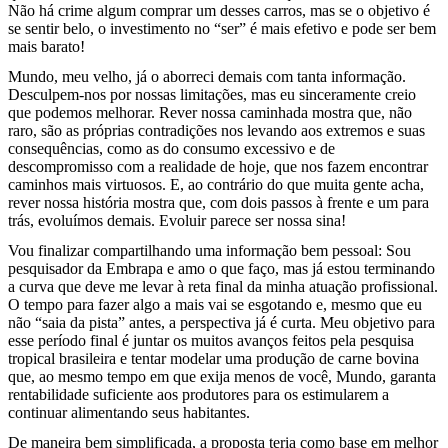
Não há crime algum comprar um desses carros, mas se o objetivo é
se sentir belo, o investimento no “ser” é mais efetivo e pode ser bem
mais barato!
Mundo, meu velho, já o aborreci demais com tanta informação.
Desculpem-nos por nossas limitações, mas eu sinceramente creio
que podemos melhorar. Rever nossa caminhada mostra que, não
raro, são as próprias contradições nos levando aos extremos e suas
consequências, como as do consumo excessivo e de
descompromisso com a realidade de hoje, que nos fazem encontrar
caminhos mais virtuosos. E, ao contrário do que muita gente acha,
rever nossa história mostra que, com dois passos à frente e um para
trás, evoluímos demais. Evoluir parece ser nossa sina!
Vou finalizar compartilhando uma informação bem pessoal: Sou
pesquisador da Embrapa e amo o que faço, mas já estou terminando
a curva que deve me levar à reta final da minha atuação profissional.
O tempo para fazer algo a mais vai se esgotando e, mesmo que eu
não “saia da pista” antes, a perspectiva já é curta. Meu objetivo para
esse período final é juntar os muitos avanços feitos pela pesquisa
tropical brasileira e tentar modelar uma produção de carne bovina
que, ao mesmo tempo em que exija menos de você, Mundo, garanta
rentabilidade suficiente aos produtores para os estimularem a
continuar alimentando seus habitantes.
De maneira bem simplificada, a proposta teria como base em melhor