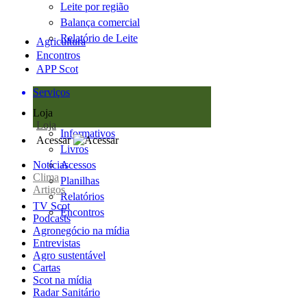
Leite por região
Balança comercial
Relatório de Leite
Agricultura
Encontros
APP Scot
Serviços
Loja
Loja
Informativos
Acessar
Livros
Notícias
Acessos
Clima
Planilhas
Artigos
Relatórios
TV Scot
Encontros
Podcasts
Agronegócio na mídia
Entrevistas
Agro sustentável
Cartas
Scot na mídia
Radar Sanitário