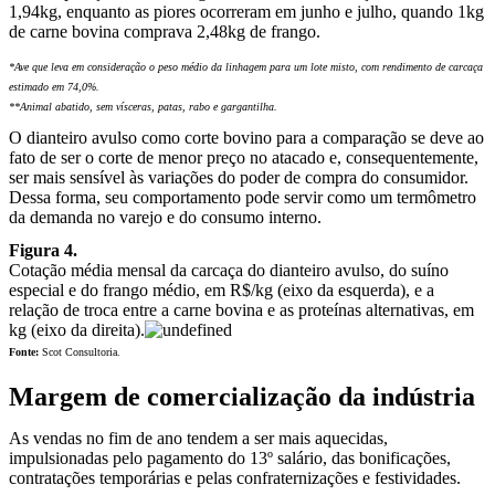
1,94kg, enquanto as piores ocorreram em junho e julho, quando 1kg
de carne bovina comprava 2,48kg de frango.
*Ave que leva em consideração o peso médio da linhagem para um lote misto, com rendimento de carcaça
estimado em 74,0%.
**Animal abatido, sem vísceras, patas, rabo e gargantilha.
O dianteiro avulso como corte bovino para a comparação se deve ao
fato de ser o corte de menor preço no atacado e, consequentemente,
ser mais sensível às variações do poder de compra do consumidor.
Dessa forma, seu comportamento pode servir como um termômetro
da demanda no varejo e do consumo interno.
Figura 4.
Cotação média mensal da carcaça do dianteiro avulso, do suíno
especial e do frango médio, em R$/kg (eixo da esquerda), e a
relação de troca entre a carne bovina e as proteínas alternativas, em
kg (eixo da direita).
Fonte:
Scot Consultoria.
Margem de comercialização da indústria
As vendas no fim de ano tendem a ser mais aquecidas,
impulsionadas pelo pagamento do 13º salário, das bonificações,
contratações temporárias e pelas confraternizações e festividades.