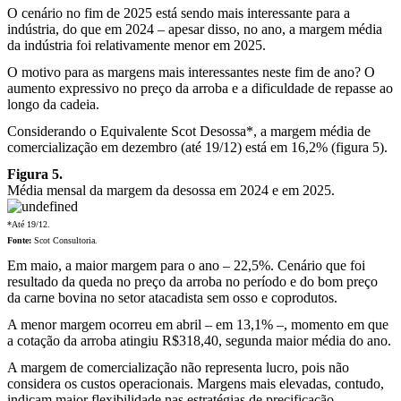
O cenário no fim de 2025 está sendo mais interessante para a
indústria, do que em 2024 – apesar disso, no ano, a margem média
da indústria foi relativamente menor em 2025.
O motivo para as margens mais interessantes neste fim de ano? O
aumento expressivo no preço da arroba e a dificuldade de repasse ao
longo da cadeia.
Considerando o Equivalente Scot Desossa*, a margem média de
comercialização em dezembro (até 19/12) está em 16,2% (figura 5).
Figura 5.
Média mensal da margem da desossa em 2024 e em 2025.
*Até 19/12.
Fonte:
Scot Consultoria.
Em maio, a maior margem para o ano – 22,5%. Cenário que foi
resultado da queda no preço da arroba no período e do bom preço
da carne bovina no setor atacadista sem osso e coprodutos.
A menor margem ocorreu em abril – em 13,1% –, momento em que
a cotação da arroba atingiu R$318,40, segunda maior média do ano.
A margem de comercialização não representa lucro, pois não
considera os custos operacionais. Margens mais elevadas, contudo,
indicam maior flexibilidade nas estratégias de precificação.