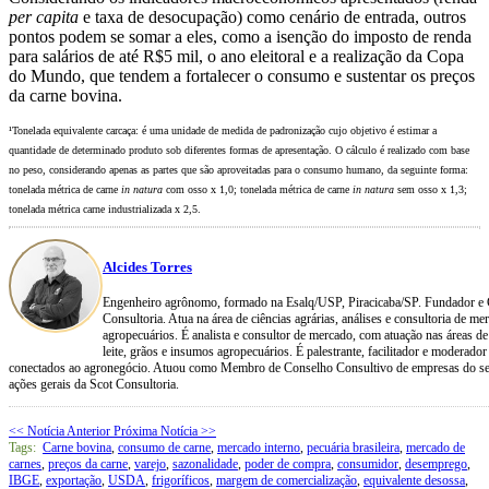
per capita
e taxa de desocupação) como cenário de entrada, outros
pontos podem se somar a eles, como a isenção do imposto de renda
para salários de até R$5 mil, o ano eleitoral e a realização da Copa
do Mundo, que tendem a fortalecer o consumo e sustentar os preços
da carne bovina.
¹Tonelada equivalente carcaça: é uma unidade de medida de padronização cujo objetivo é estimar a
quantidade de determinado produto sob diferentes formas de apresentação. O cálculo é realizado com base
no peso, considerando apenas as partes que são aproveitadas para o consumo humano, da seguinte forma:
tonelada métrica de carne
in natura
com osso x 1,0; tonelada métrica de carne
in natura
sem osso x 1,3;
tonelada métrica carne industrializada x 2,5.
Alcides Torres
Engenheiro agrônomo, formado na Esalq/USP, Piracicaba/SP. Fundador e
Consultoria. Atua na área de ciências agrárias, análises e consultoria de me
agropecuários. É analista e consultor de mercado, com atuação nas áreas de 
leite, grãos e insumos agropecuários. É palestrante, facilitador e moderador
conectados ao agronegócio. Atuou como Membro de Conselho Consultivo de empresas do seto
ações gerais da Scot Consultoria.
<< Notícia Anterior
Próxima Notícia >>
Tags:
Carne bovina
,
consumo de carne
,
mercado interno
,
pecuária brasileira
,
mercado de
carnes
,
preços da carne
,
varejo
,
sazonalidade
,
poder de compra
,
consumidor
,
desemprego
,
IBGE
,
exportação
,
USDA
,
frigoríficos
,
margem de comercialização
,
equivalente desossa
,