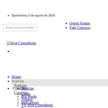
Quinta-feira, 6 de agosto de 2026
Quem Somos
Fale Conosco
Assine nossa newsletter
Home
Notícias
Notícias
Cotações
Notícias
Cotações
Clima
Boi gordo
Artigos
Indicadores
TV Scot Consultoria