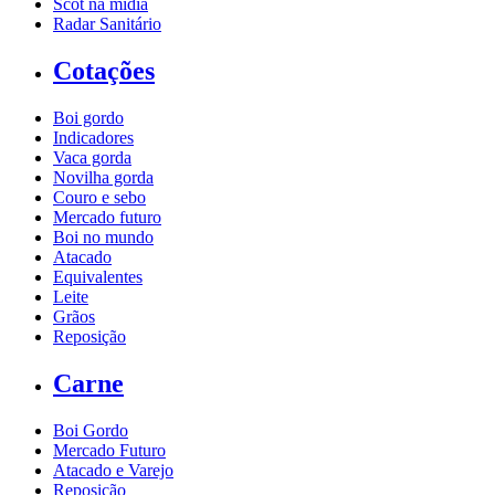
Scot na mídia
Radar Sanitário
Cotações
Boi gordo
Indicadores
Vaca gorda
Novilha gorda
Couro e sebo
Mercado futuro
Boi no mundo
Atacado
Equivalentes
Leite
Grãos
Reposição
Carne
Boi Gordo
Mercado Futuro
Atacado e Varejo
Reposição