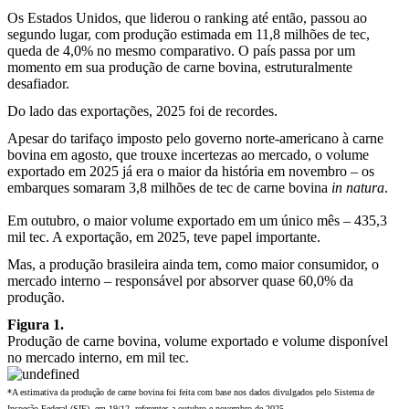
Os Estados Unidos, que liderou o ranking até então, passou ao
segundo lugar, com produção estimada em 11,8 milhões de tec,
queda de 4,0% no mesmo comparativo. O país passa por um
momento em sua produção de carne bovina, estruturalmente
desafiador.
Do lado das exportações, 2025 foi de recordes.
Apesar do tarifaço imposto pelo governo norte-americano à carne
bovina em agosto, que trouxe incertezas ao mercado, o volume
exportado em 2025 já era o maior da história em novembro – os
embarques somaram 3,8 milhões de tec de carne bovina
in natura
.
Em outubro, o maior volume exportado em um único mês – 435,3
mil tec. A exportação, em 2025, teve papel importante.
Mas, a produção brasileira ainda tem, como maior consumidor, o
mercado interno – responsável por absorver quase 60,0% da
produção.
Figura 1.
Produção de carne bovina, volume exportado e volume disponível
no mercado interno, em mil tec.
*A estimativa da produção de carne bovina foi feita com base nos dados divulgados pelo Sistema de
Inspeção Federal (SIF), em 19/12, referentes a outubro e novembro de 2025.