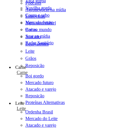
Vaca gorda
Podcasts
Novilha gorda
Agronegócio na mídia
Couro e sebo
Entrevistas
Mercado futuro
Agro sustentável
Cartas
Boi no mundo
Scot na mídia
Atacado
Radar Sanitário
Equivalentes
Leite
Grãos
Reposição
Carne
Carne
Boi gordo
Mercado futuro
Atacado e varejo
Reposição
Proteínas Alternativas
Leite
Leite
Ordenha Brasil
Mercado do Leite
Atacado e varejo