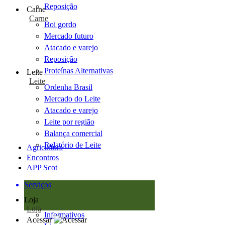
Reposição
Carne
Carne
Boi gordo
Mercado futuro
Atacado e varejo
Reposição
Proteínas Alternativas
Leite
Leite
Ordenha Brasil
Mercado do Leite
Atacado e varejo
Leite por região
Balança comercial
Relatório de Leite
Agricultura
Encontros
APP Scot
Serviços
Loja
Loja
Informativos
Acessar