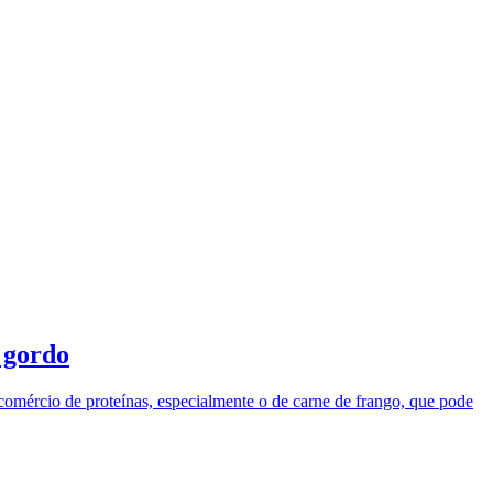
 gordo
comércio de proteínas, especialmente o de carne de frango, que pode