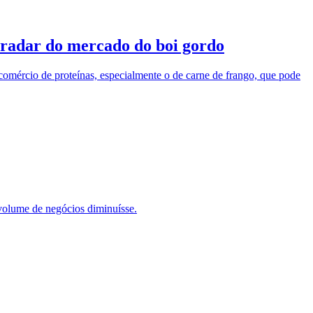
 radar do mercado do boi gordo
comércio de proteínas, especialmente o de carne de frango, que pode
volume de negócios diminuísse.