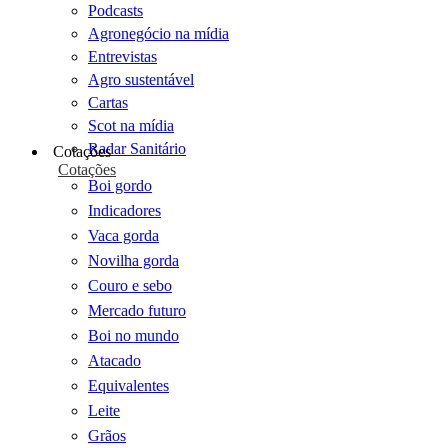
Podcasts
Agronegócio na mídia
Entrevistas
Agro sustentável
Cartas
Scot na mídia
Radar Sanitário
Cotações
Cotações
Boi gordo
Indicadores
Vaca gorda
Novilha gorda
Couro e sebo
Mercado futuro
Boi no mundo
Atacado
Equivalentes
Leite
Grãos