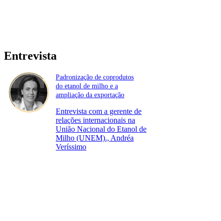
Entrevista
Padronização de coprodutos
do etanol de milho e a
ampliação da exportação
Entrevista com a gerente de
relações internacionais na
União Nacional do Etanol de
Milho (UNEM)., Andréa
Veríssimo