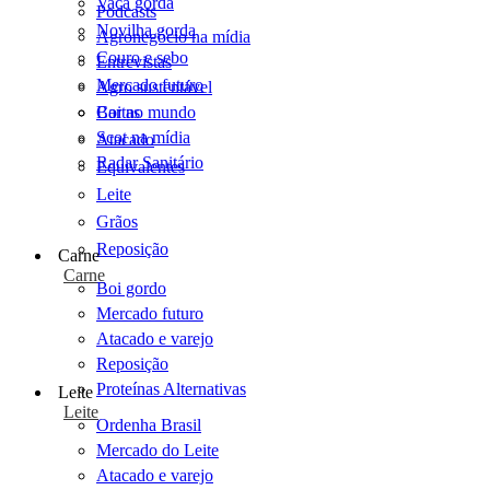
Vaca gorda
Podcasts
Novilha gorda
Agronegócio na mídia
Couro e sebo
Entrevistas
Mercado futuro
Agro sustentável
Cartas
Boi no mundo
Scot na mídia
Atacado
Radar Sanitário
Equivalentes
Leite
Grãos
Reposição
Carne
Carne
Boi gordo
Mercado futuro
Atacado e varejo
Reposição
Proteínas Alternativas
Leite
Leite
Ordenha Brasil
Mercado do Leite
Atacado e varejo