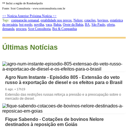
** Inclui a região de Rondonópolis
Fonte: Scot Consultoria - www.scotconsultoria.com.br
<< Notícia Anterior
Próxima Notícia >>
Tags:
comparação semanal
,
estabilidade nos preços
,
Nelore
,
cotações
,
bovinos
,
estatística
da pecuária
,
boi gordo
,
novilha
,
vaca
,
Bahia
,
Oeste da Bahia
,
BA
,
São Paulo
,
oferta
,
demanda
,
procura
,
Scot Consultoria
,
Boi & Companhia
Últimas Notícias
Agro Num Instante - Episódio 805 - Extensão do veto
russo à exportação de diesel e os efeitos para o Brasil
6 ago. • 17h19
Extensão das restrições russas reforça a pressão e a preocupação sobre o
mercado de diesel.
Fique Sabendo - Cotações de bovinos Nelore
destinados à reposição em Goiás