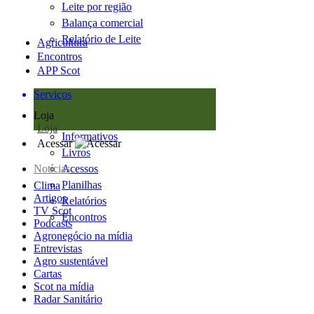
Leite por região
Balança comercial
Relatório de Leite
Agricultura
Encontros
APP Scot
Serviços
Loja
Loja
Informativos
Acessar
Livros
Notícias
Acessos
Planilhas
Clima
Artigos
Relatórios
TV Scot
Encontros
Podcasts
Agronegócio na mídia
Entrevistas
Agro sustentável
Cartas
Scot na mídia
Radar Sanitário