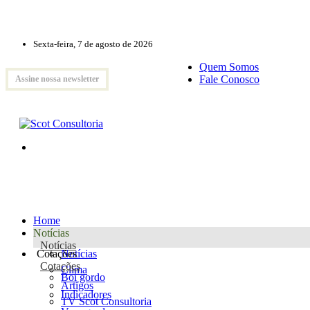
Sexta-feira, 7 de agosto de 2026
Quem Somos
Fale Conosco
Assine nossa newsletter
Home
Notícias
Notícias
Cotações
Notícias
Cotações
Clima
Boi gordo
Artigos
Indicadores
TV Scot Consultoria