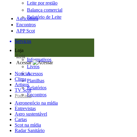
Leite por região
Balança comercial
Relatório de Leite
Agricultura
Encontros
APP Scot
Serviços
Loja
Loja
Informativos
Acessar
Livros
Notícias
Acessos
Clima
Planilhas
Artigos
Relatórios
TV Scot
Encontros
Podcasts
Agronegócio na mídia
Entrevistas
Agro sustentável
Cartas
Scot na mídia
Radar Sanitário