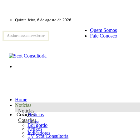
Quinta-feira, 6 de agosto de 2026
Quem Somos
Fale Conosco
Assine nossa newsletter
Home
Notícias
Notícias
Cotações
Notícias
Cotações
Clima
Boi gordo
Artigos
Indicadores
TV Scot Consultoria