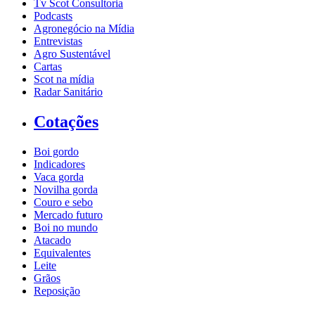
Tv Scot Consultoria
Podcasts
Agronegócio na Mídia
Entrevistas
Agro Sustentável
Cartas
Scot na mídia
Radar Sanitário
Cotações
Boi gordo
Indicadores
Vaca gorda
Novilha gorda
Couro e sebo
Mercado futuro
Boi no mundo
Atacado
Equivalentes
Leite
Grãos
Reposição