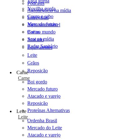
Vaca gorda
Podcasts
Novilha gorda
Agronegócio na mídia
Couro e sebo
Entrevistas
Mercado futuro
Agro sustentável
Cartas
Boi no mundo
Scot na mídia
Atacado
Radar Sanitário
Equivalentes
Leite
Grãos
Reposição
Carne
Carne
Boi gordo
Mercado futuro
Atacado e varejo
Reposição
Proteínas Alternativas
Leite
Leite
Ordenha Brasil
Mercado do Leite
Atacado e varejo