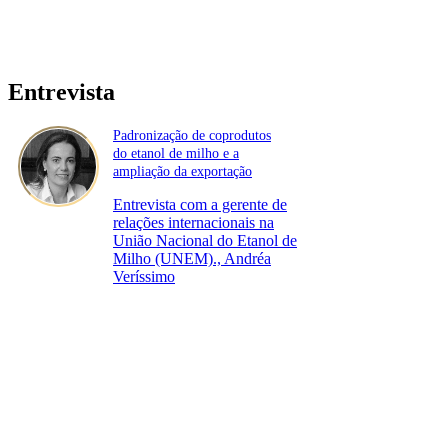
Entrevista
Padronização de coprodutos
do etanol de milho e a
ampliação da exportação
Entrevista com a gerente de
relações internacionais na
União Nacional do Etanol de
Milho (UNEM)., Andréa
Veríssimo