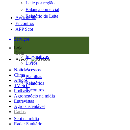
Leite por região
Balança comercial
Relatório de Leite
Agricultura
Encontros
APP Scot
Serviços
Loja
Loja
Informativos
Acessar
Livros
Notícias
Acessos
Clima
Planilhas
Artigos
Relatórios
TV Scot
Encontros
Podcasts
Agronegócio na mídia
Entrevistas
Agro sustentável
Cartas
Scot na mídia
Radar Sanitário