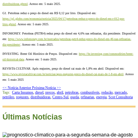
distribuidoras.ghtml
. Acesso em: 5 maio 2025.
G1. Petrobras reduz o preço do diesel em R$ 0,12 por litro. Disponível em:
https://g1.globo.com/economia/noticia/2025/04/17/petrobras-reduz-o-preco-do-diesel-em-r-012-por-
litro.ghtml
. Acesso em: 5 maio 2025.
INFOMONEY. Petrobras (PETR4) reduz preço do diesel em 4,6% nas refinarias, diz presidente. Disponível
em:
https://www.infomoney.com.br/mercados/petrobras-petr4-reduz-preco-do-diesel-em-46-nas-refinarias-
diz-presidente/
. Acesso em: 5 maio 2025.
INVESTING. Brent Oil Histórico de Preços. Disponível em:
https://br.investing.com/commodities/brent-
oil-historical-data
. Acesso em: 5 maio 2025.
REVISTA CULTIVAR. Após reajustes, preço do diesel cai mais de 1,8% em abril. Disponível em:
https://www.revistacultivar.com.br/noticias/apos-reajustes-preco-do-diesel-cai-mais-de-1-8-em-abril
. Acesso
em: 5 maio 2025
<< Notícia Anterior
Próxima Notícia >>
Tags:
Carta Insumos
,
diesel
,
preços
,
abril
,
petrobras
,
combustíveis
,
redução
,
mercado
,
petróleo
,
reajustes
,
distribuidoras
,
Centro-Sul
,
queda
,
refinarias
,
energia
,
Scot Consultoria
Últimas Notícias