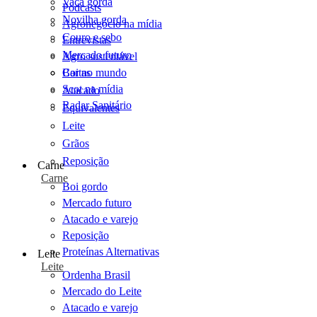
Vaca gorda
Podcasts
Novilha gorda
Agronegócio na mídia
Couro e sebo
Entrevistas
Mercado futuro
Agro sustentável
Cartas
Boi no mundo
Scot na mídia
Atacado
Radar Sanitário
Equivalentes
Leite
Grãos
Reposição
Carne
Carne
Boi gordo
Mercado futuro
Atacado e varejo
Reposição
Proteínas Alternativas
Leite
Leite
Ordenha Brasil
Mercado do Leite
Atacado e varejo