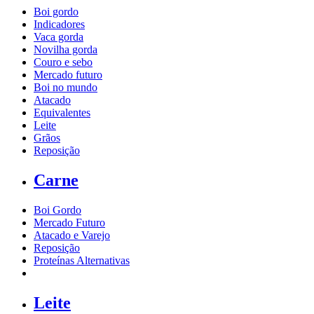
Boi gordo
Indicadores
Vaca gorda
Novilha gorda
Couro e sebo
Mercado futuro
Boi no mundo
Atacado
Equivalentes
Leite
Grãos
Reposição
Carne
Boi Gordo
Mercado Futuro
Atacado e Varejo
Reposição
Proteínas Alternativas
Leite