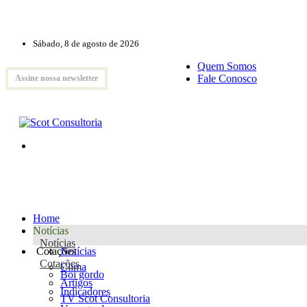
Sábado, 8 de agosto de 2026
Quem Somos
Fale Conosco
Assine nossa newsletter
Home
Notícias
Notícias
Cotações
Notícias
Cotações
Clima
Boi gordo
Artigos
Indicadores
TV Scot Consultoria