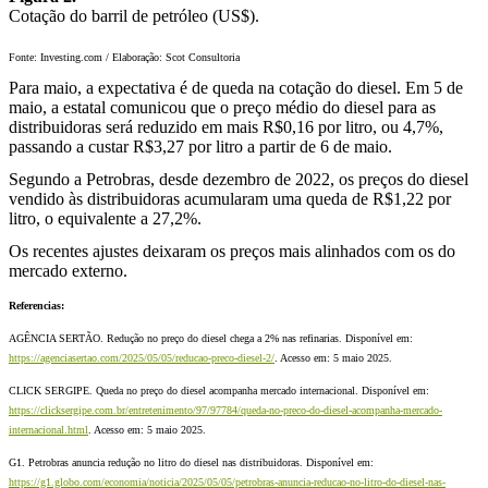
Cotação do barril de petróleo (US$).
Fonte: Investing.com / Elaboração: Scot Consultoria
Para maio, a expectativa é de queda na cotação do diesel. Em 5 de
maio, a estatal comunicou que o preço médio do diesel para as
distribuidoras será reduzido em mais R$0,16 por litro, ou 4,7%,
passando a custar R$3,27 por litro a partir de 6 de maio.
Segundo a Petrobras, desde dezembro de 2022, os preços do diesel
vendido às distribuidoras acumularam uma queda de R$1,22 por
litro, o equivalente a 27,2%.
Os recentes ajustes deixaram os preços mais alinhados com os do
mercado externo.
Referencias:
AGÊNCIA SERTÃO. Redução no preço do diesel chega a 2% nas refinarias. Disponível em:
https://agenciasertao.com/2025/05/05/reducao-preco-diesel-2/
. Acesso em: 5 maio 2025.
CLICK SERGIPE. Queda no preço do diesel acompanha mercado internacional. Disponível em:
https://clicksergipe.com.br/entretenimento/97/97784/queda-no-preco-do-diesel-acompanha-mercado-
internacional.html
. Acesso em: 5 maio 2025.
G1. Petrobras anuncia redução no litro do diesel nas distribuidoras. Disponível em:
https://g1.globo.com/economia/noticia/2025/05/05/petrobras-anuncia-reducao-no-litro-do-diesel-nas-