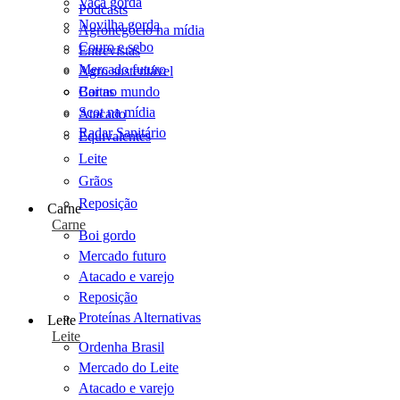
Vaca gorda
Podcasts
Novilha gorda
Agronegócio na mídia
Couro e sebo
Entrevistas
Mercado futuro
Agro sustentável
Cartas
Boi no mundo
Scot na mídia
Atacado
Radar Sanitário
Equivalentes
Leite
Grãos
Reposição
Carne
Carne
Boi gordo
Mercado futuro
Atacado e varejo
Reposição
Proteínas Alternativas
Leite
Leite
Ordenha Brasil
Mercado do Leite
Atacado e varejo