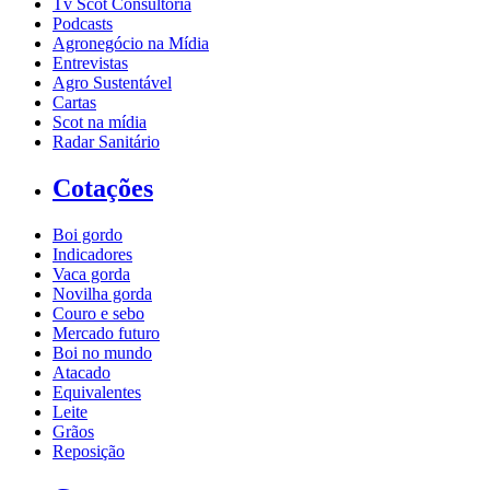
Tv Scot Consultoria
Podcasts
Agronegócio na Mídia
Entrevistas
Agro Sustentável
Cartas
Scot na mídia
Radar Sanitário
Cotações
Boi gordo
Indicadores
Vaca gorda
Novilha gorda
Couro e sebo
Mercado futuro
Boi no mundo
Atacado
Equivalentes
Leite
Grãos
Reposição