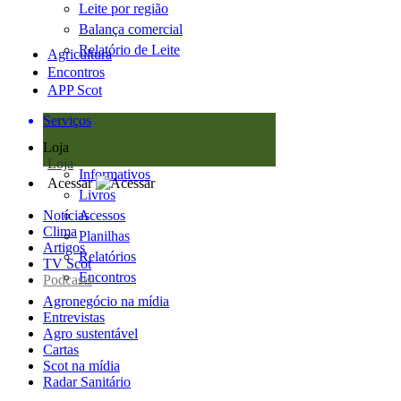
Leite por região
Balança comercial
Relatório de Leite
Agricultura
Encontros
APP Scot
Serviços
Loja
Loja
Informativos
Acessar
Livros
Notícias
Acessos
Clima
Planilhas
Artigos
Relatórios
TV Scot
Encontros
Podcasts
Agronegócio na mídia
Entrevistas
Agro sustentável
Cartas
Scot na mídia
Radar Sanitário