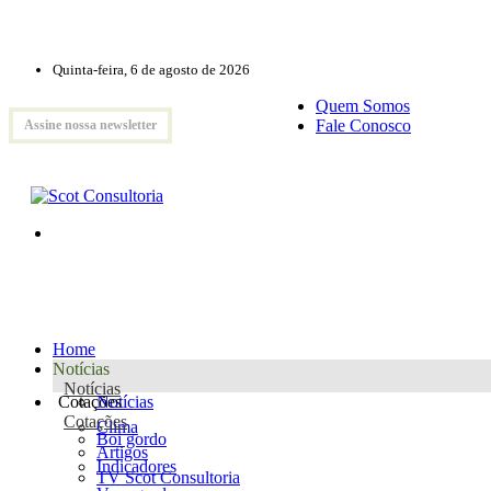
Quinta-feira, 6 de agosto de 2026
Quem Somos
Fale Conosco
Assine nossa newsletter
Home
Notícias
Notícias
Cotações
Notícias
Cotações
Clima
Boi gordo
Artigos
Indicadores
TV Scot Consultoria