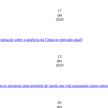
17
jan
2020
reclamação sobre a ausência da China no mercado atual?
13
dez
2019
reços iniciaram uma trajetória de queda que está assustando quem optou
05
dez