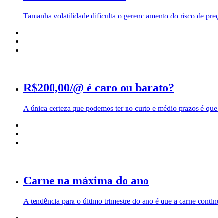
Tamanha volatilidade dificulta o gerenciamento do risco de pre
R$200,00/@ é caro ou barato?
A única certeza que podemos ter no curto e médio prazos é que
Carne na máxima do ano
A tendência para o último trimestre do ano é que a carne conti