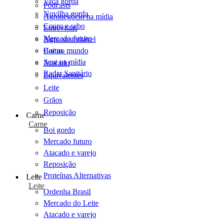
Vaca gorda
Podcasts
Novilha gorda
Agronegócio na mídia
Couro e sebo
Entrevistas
Mercado futuro
Agro sustentável
Cartas
Boi no mundo
Scot na mídia
Atacado
Radar Sanitário
Equivalentes
Leite
Grãos
Reposição
Carne
Carne
Boi gordo
Mercado futuro
Atacado e varejo
Reposição
Proteínas Alternativas
Leite
Leite
Ordenha Brasil
Mercado do Leite
Atacado e varejo