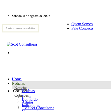
Sábado, 8 de agosto de 2026
Quem Somos
Fale Conosco
Assine nossa newsletter
Home
Notícias
Notícias
Cotações
Notícias
Cotações
Clima
Boi gordo
Artigos
Indicadores
TV Scot Consultoria