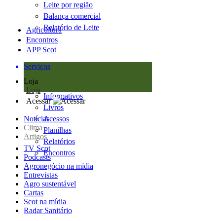
Leite por região
Balança comercial
Relatório de Leite
Agricultura
Encontros
APP Scot
Serviços
Loja
Loja
Informativos
Acessar
Livros
Notícias
Acessos
Clima
Planilhas
Artigos
Relatórios
TV Scot
Encontros
Podcasts
Agronegócio na mídia
Entrevistas
Agro sustentável
Cartas
Scot na mídia
Radar Sanitário