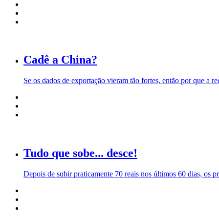
Cadê a China?
Se os dados de exportação vieram tão fortes, então por que a 
Tudo que sobe... desce!
Depois de subir praticamente 70 reais nos últimos 60 dias, os p