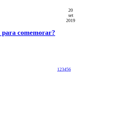
20
set
2019
 é para comemorar?
1
2
3
4
5
6