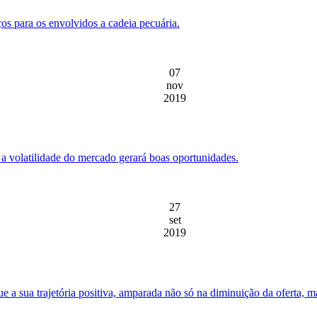
ços para os envolvidos a cadeia pecuária.
07
nov
2019
 a volatilidade do mercado gerará boas oportunidades.
27
set
2019
nue a sua trajetória positiva, amparada não só na diminuição da oferta,