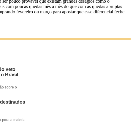
to ser pouco provável que existam grandes deságios como o
 mais com poucas quedas mês a mês do que com as quedas abruptas
prando fevereiro ou março para apostar que esse diferencial feche
do veto
 o Brasil
ção sobre o
 destinados
a para a maioria