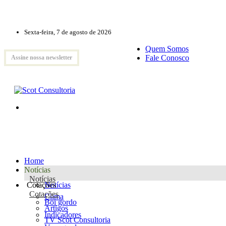
Sexta-feira, 7 de agosto de 2026
Quem Somos
Fale Conosco
Assine nossa newsletter
Home
Notícias
Notícias
Cotações
Notícias
Cotações
Clima
Boi gordo
Artigos
Indicadores
TV Scot Consultoria