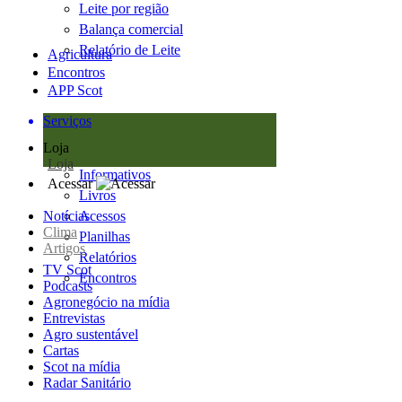
Leite por região
Balança comercial
Relatório de Leite
Agricultura
Encontros
APP Scot
Serviços
Loja
Loja
Informativos
Acessar
Livros
Notícias
Acessos
Clima
Planilhas
Artigos
Relatórios
TV Scot
Encontros
Podcasts
Agronegócio na mídia
Entrevistas
Agro sustentável
Cartas
Scot na mídia
Radar Sanitário