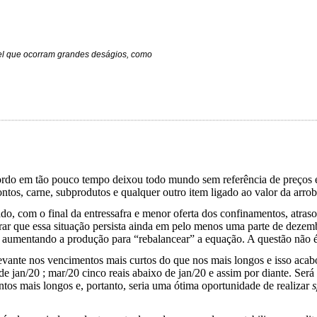
vel que ocorram grandes deságios, como
rdo em tão pouco tempo deixou todo mundo sem referência de preços e 
ntos, carne, subprodutos e qualquer outro item ligado ao valor da arro
do, com o final da entressafra e menor oferta dos confinamentos, atra
ar que essa situação persista ainda em pelo menos uma parte de dezembr
, aumentando a produção para “rebalancear” a equação. A questão não é 
evante nos vencimentos mais curtos do que nos mais longos e isso acab
o de jan/20 ; mar/20 cinco reais abaixo de jan/20 e assim por diante. Se
entos mais longos e, portanto, seria uma ótima oportunidade de realizar
s