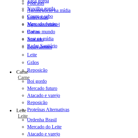
Vaca gorda
Podcasts
Novilha gorda
Agronegócio na mídia
Couro e sebo
Entrevistas
Mercado futuro
Agro sustentável
Cartas
Boi no mundo
Scot na mídia
Atacado
Radar Sanitário
Equivalentes
Leite
Grãos
Reposição
Carne
Carne
Boi gordo
Mercado futuro
Atacado e varejo
Reposição
Proteínas Alternativas
Leite
Leite
Ordenha Brasil
Mercado do Leite
Atacado e varejo