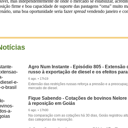
sível, mas independentemente de onde o mercado se estabilizar, acredi
posição firme e boa capacidade de suporte das pastagens “orna” muito
nário, uma boa oportunidade seria fazer
spread
vendendo janeiro e com
Notícias
Agro Num Instante - Episódio 805 - Extensão 
russo à exportação de diesel e os efeitos para
6 ago. • 17h19
Extensão das restrições russas reforça a pressão e a preocupa
mercado de diesel.
Fique Sabendo - Cotações de bovinos Nelore
à reposição em Goiás
6 ago. • 17h00
Na comparação com as cotações há 30 dias, Goiás registrou alt
das categorias da reposição.