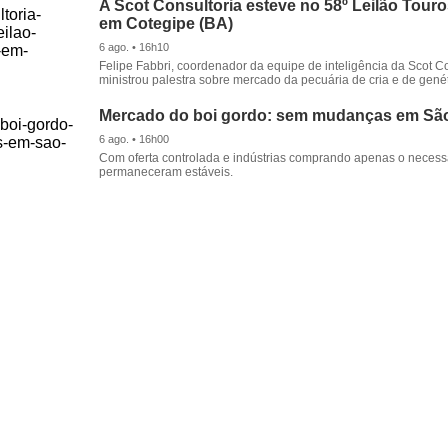
A Scot Consultoria esteve no 58º Leilão Tour
em Cotegipe (BA)
6 ago. • 16h10
Felipe Fabbri, coordenador da equipe de inteligência da Scot Co
ministrou palestra sobre mercado da pecuária de cria e de genét
Mercado do boi gordo: sem mudanças em Sã
6 ago. • 16h00
Com oferta controlada e indústrias comprando apenas o necessá
permaneceram estáveis.