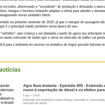
oram recordes, absorvendo o “excedente” de produção e deixando o me
nos, frangos e bovinos tentando ampliar a oferta para atender a deman
inaugurando novas unidades fabris.
tado no primeiro semestre de 2020, já que o estoque de passagem não é
ue é o principal estado produtor nessa época do ano.
frinha”, que começa a ser plantada a partir de agora nas principais re
mpre muito relevante de modo que o
stress
no mercado de milho vai perm
cil para a indústria ter sucesso na tentativa de impor pressão baixista 
Notícias
Agro Num Instante - Episódio 805 - Extensão 
russo à exportação de diesel e os efeitos para
6 ago. • 17h19
Extensão das restrições russas reforça a pressão e a preocupa
mercado de diesel.