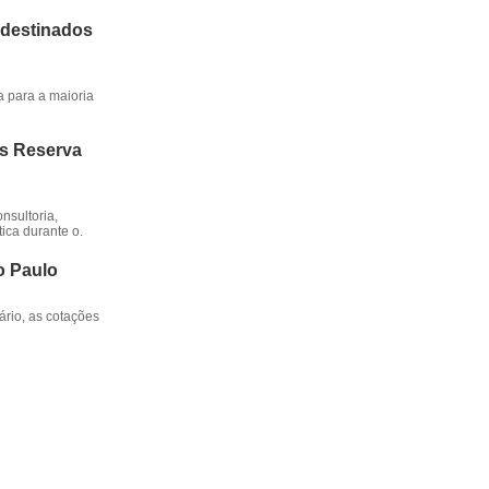
 destinados
a para a maioria
os Reserva
nsultoria,
ica durante o.
o Paulo
rio, as cotações