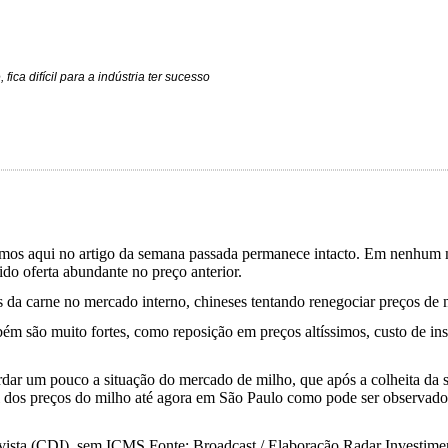
ica difícil para a indústria ter sucesso
evemos aqui no artigo da semana passada permanece intacto. Em nenhum
do oferta abundante no preço anterior.
as da carne no mercado interno, chineses tentando renegociar preços de 
ém são muito fortes, como reposição em preços altíssimos, custo de in
rdar um pouco a situação do mercado de milho, que após a colheita da 
 dos preços do milho até agora em São Paulo como pode ser observado 
vista (CDI), sem ICMS.
Fonte: Broadcast / Elaboração Radar Investim