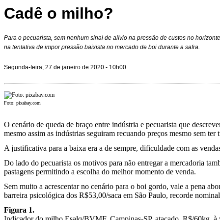
Cadê o milho?
Para o pecuarista, sem nenhum sinal de alívio na pressão de custos no horizonte, f
na tentativa de impor pressão baixista no mercado de boi durante a safra.
Segunda-feira, 27 de janeiro de 2020 - 10h00
Foto: pixabay.com
O cenário de queda de braço entre indústria e pecuarista que descr
mesmo assim as indústrias seguiram recuando preços mesmo sem ter ti
A justificativa para a baixa era a de sempre, dificuldade com as vend
Do lado do pecuarista os motivos para não entregar a mercadoria tamb
pastagens permitindo a escolha do melhor momento de venda.
Sem muito a acrescentar no cenário para o boi gordo, vale a pena abo
barreira psicológica dos R$53,00/saca em São Paulo, recorde nominal
Figura 1.
Indicador do milho Esalq/BVMF, Campinas-SP, atacado, R$/60kg, à 