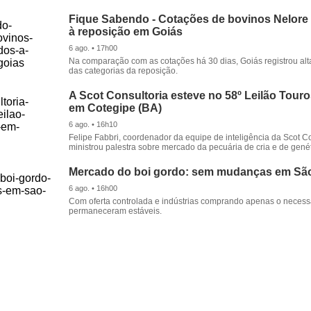
Fique Sabendo - Cotações de bovinos Nelore
à reposição em Goiás
6 ago. • 17h00
Na comparação com as cotações há 30 dias, Goiás registrou alt
das categorias da reposição.
A Scot Consultoria esteve no 58º Leilão Tour
em Cotegipe (BA)
6 ago. • 16h10
Felipe Fabbri, coordenador da equipe de inteligência da Scot Co
ministrou palestra sobre mercado da pecuária de cria e de genét
Mercado do boi gordo: sem mudanças em Sã
6 ago. • 16h00
Com oferta controlada e indústrias comprando apenas o necessá
permaneceram estáveis.