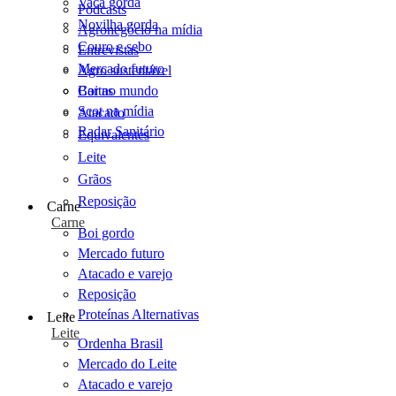
Vaca gorda
Podcasts
Novilha gorda
Agronegócio na mídia
Couro e sebo
Entrevistas
Mercado futuro
Agro sustentável
Cartas
Boi no mundo
Scot na mídia
Atacado
Radar Sanitário
Equivalentes
Leite
Grãos
Reposição
Carne
Carne
Boi gordo
Mercado futuro
Atacado e varejo
Reposição
Proteínas Alternativas
Leite
Leite
Ordenha Brasil
Mercado do Leite
Atacado e varejo