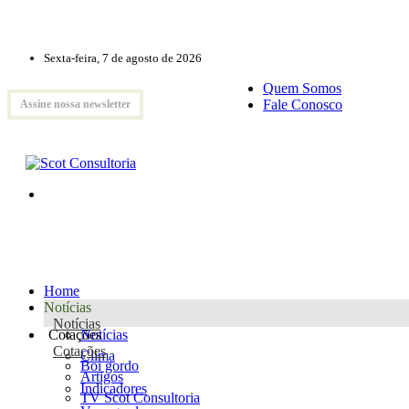
Sexta-feira, 7 de agosto de 2026
Quem Somos
Fale Conosco
Assine nossa newsletter
Home
Notícias
Notícias
Cotações
Notícias
Cotações
Clima
Boi gordo
Artigos
Indicadores
TV Scot Consultoria