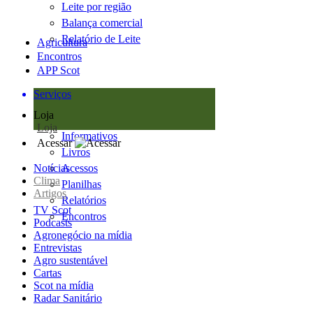
Leite por região
Balança comercial
Relatório de Leite
Agricultura
Encontros
APP Scot
Serviços
Loja
Loja
Informativos
Acessar
Livros
Notícias
Acessos
Clima
Planilhas
Artigos
Relatórios
TV Scot
Encontros
Podcasts
Agronegócio na mídia
Entrevistas
Agro sustentável
Cartas
Scot na mídia
Radar Sanitário