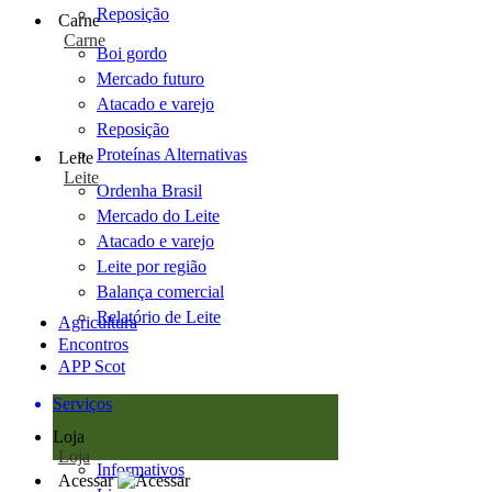
Reposição
Carne
Carne
Boi gordo
Mercado futuro
Atacado e varejo
Reposição
Proteínas Alternativas
Leite
Leite
Ordenha Brasil
Mercado do Leite
Atacado e varejo
Leite por região
Balança comercial
Relatório de Leite
Agricultura
Encontros
APP Scot
Serviços
Loja
Loja
Informativos
Acessar