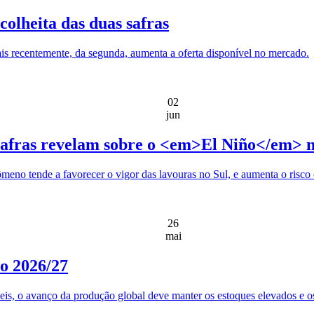
olheita das duas safras
mais recentemente, da segunda, aumenta a oferta disponível no mercado.
02
jun
 safras revelam sobre o <em>El Niño</em> n
ômeno tende a favorecer o vigor das lavouras no Sul, e aumenta o risc
26
mai
lo 2026/27
 o avanço da produção global deve manter os estoques elevados e os