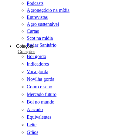
Podcasts
Agronegócio na mídia
Entrevistas
Agro sustentável
Cartas
Scot na mídia
Radar Sanitário
Cotações
Cotações
Boi gordo
Indicadores
Vaca gorda
Novilha gorda
Couro e sebo
Mercado futuro
Boi no mundo
Atacado
Equivalentes
Leite
Grãos