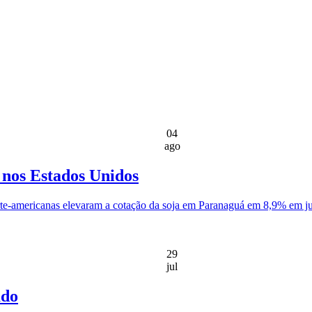
04
ago
 nos Estados Unidos
rte-americanas elevaram a cotação da soja em Paranaguá em 8,9% em ju
29
jul
ado