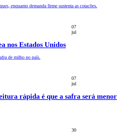
toques, enquanto demanda firme sustenta as cotações.
07
jul
ea nos Estados Unidos
afra de milho no país.
07
jul
leitura rápida é que a safra será menor
30