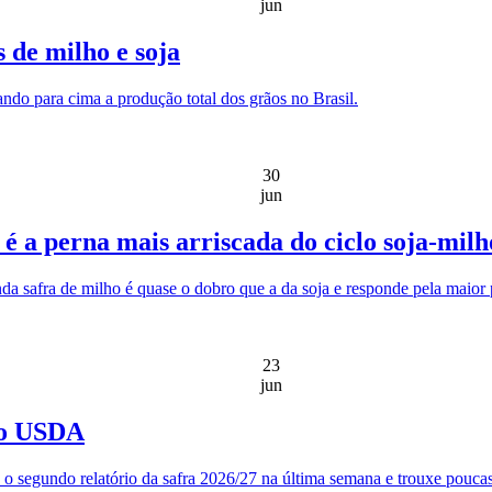
jun
s de milho e soja
ando para cima a produção total dos grãos no Brasil.
30
jun
 é a perna mais arriscada do ciclo soja-milh
 safra de milho é quase o dobro que a da soja e responde pela maior p
23
jun
 do USDA
 segundo relatório da safra 2026/27 na última semana e trouxe poucas