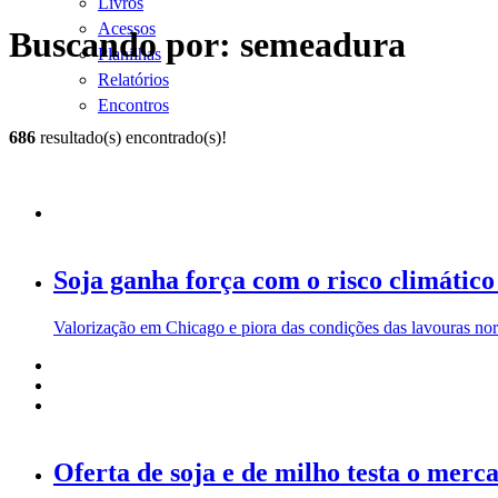
Livros
Acessos
Buscando por: semeadura
Planilhas
Relatórios
Encontros
686
resultado(s) encontrado(s)!
Soja ganha força com o risco climático
Valorização em Chicago e piora das condições das lavouras no
Oferta de soja e de milho testa o merc