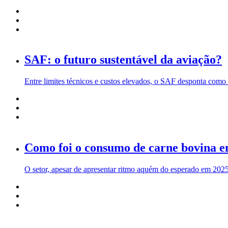
SAF: o futuro sustentável da aviação?
Entre limites técnicos e custos elevados, o SAF desponta como a
Como foi o consumo de carne bovina 
O setor, apesar de apresentar ritmo aquém do esperado em 2025