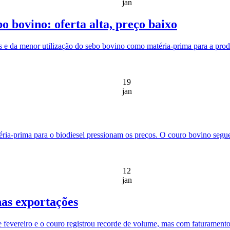
jan
o bovino: oferta alta, preço baixo
s e da menor utilização do sebo bovino como matéria-prima para a prod
19
jan
ria-prima para o biodiesel pressionam os preços. O couro bovino segu
12
jan
nas exportações
fevereiro e o couro registrou recorde de volume, mas com faturamento