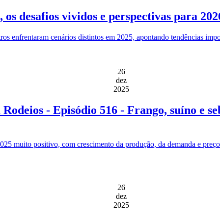
 os desafios vividos e perspectivas para 202
tros enfrentaram cenários distintos em 2025, apontando tendências imp
26
dez
2025
odeios - Episódio 516 - Frango, suíno e se
 2025 muito positivo, com crescimento da produção, da demanda e preços
26
dez
2025