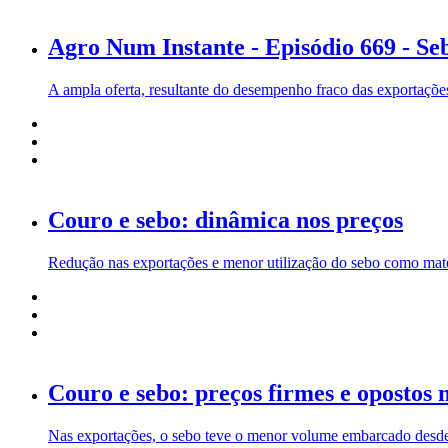
Agro Num Instante - Episódio 669 - Seb
A ampla oferta, resultante do desempenho fraco das exportaçõe
Couro e sebo: dinâmica nos preços
Redução nas exportações e menor utilização do sebo como maté
Couro e sebo: preços firmes e opostos 
Nas exportações, o sebo teve o menor volume embarcado desde 