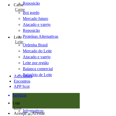
Reposição
Carne
Carne
Boi gordo
Mercado futuro
Atacado e varejo
Reposição
Proteínas Alternativas
Leite
Leite
Ordenha Brasil
Mercado do Leite
Atacado e varejo
Leite por região
Balança comercial
Relatório de Leite
Agricultura
Encontros
APP Scot
Serviços
Loja
Loja
Informativos
Acessar