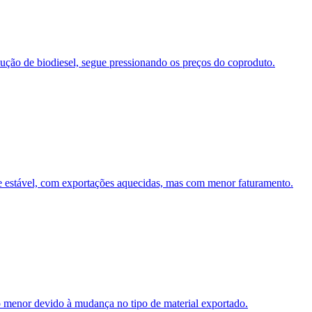
ução de biodiesel, segue pressionando os preços do coproduto.
e estável, com exportações aquecidas, mas com menor faturamento.
 menor devido à mudança no tipo de material exportado.