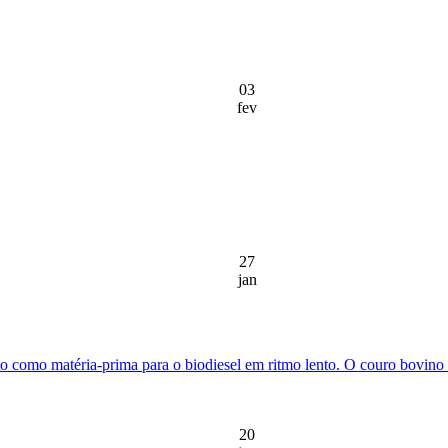
03
fev
27
jan
to como matéria-prima para o biodiesel em ritmo lento. O couro bovi
20