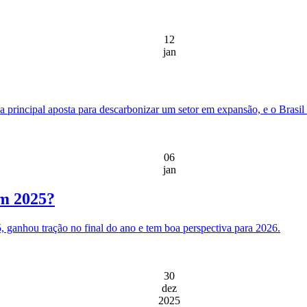
12
jan
 principal aposta para descarbonizar um setor em expansão, e o Brasil 
06
jan
em 2025?
, ganhou tração no final do ano e tem boa perspectiva para 2026.
30
dez
2025