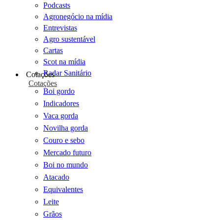
Podcasts
Agronegócio na mídia
Entrevistas
Agro sustentável
Cartas
Scot na mídia
Radar Sanitário
Cotações
Cotações
Boi gordo
Indicadores
Vaca gorda
Novilha gorda
Couro e sebo
Mercado futuro
Boi no mundo
Atacado
Equivalentes
Leite
Grãos