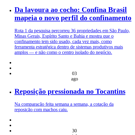
Da lavoura ao cocho: Confina Brasil
mapeia o novo perfil do confinamento
Rota 1 da pesquisa percorreu 36 propriedades em São Paulo,
Minas Gerais, Espírito Santo e Bahia e mostra que o
confinamento tem sido usado, cada vez mais, como
ferramenta estratégica dentro de sistemas produtivos mais
amplos — e não como o centro isolado do negócio.
03
ago
Reposição pressionada no Tocantins
Na comparação feita semana a semana, a cotação da
reposição com machos caiu.
30