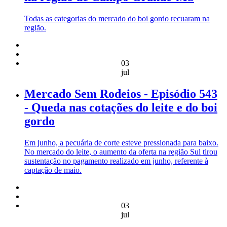
Todas as categorias do mercado do boi gordo recuaram na
região.
03
jul
Mercado Sem Rodeios - Episódio 543
- Queda nas cotações do leite e do boi
gordo
Em junho, a pecuária de corte esteve pressionada para baixo.
No mercado do leite, o aumento da oferta na região Sul tirou
sustentação no pagamento realizado em junho, referente à
captação de maio.
03
jul