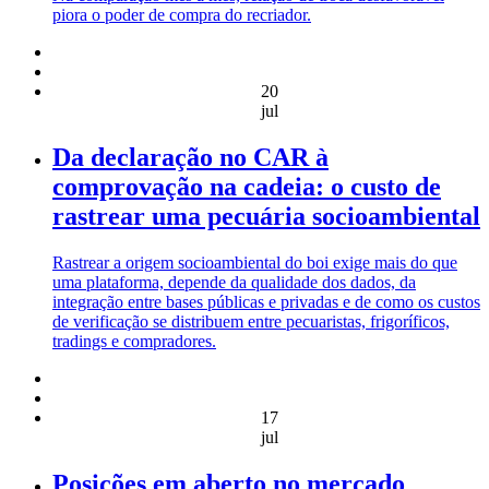
piora o poder de compra do recriador.
20
jul
Da declaração no CAR à
comprovação na cadeia: o custo de
rastrear uma pecuária socioambiental
Rastrear a origem socioambiental do boi exige mais do que
uma plataforma, depende da qualidade dos dados, da
integração entre bases públicas e privadas e de como os custos
de verificação se distribuem entre pecuaristas, frigoríficos,
tradings e compradores.
17
jul
Posições em aberto no mercado