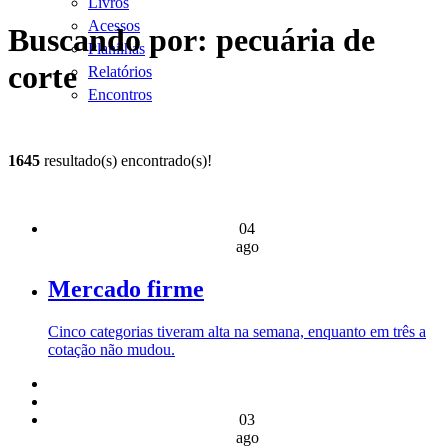
Livros
Acessos
Buscando por: pecuária de
Planilhas
corte
Relatórios
Encontros
1645
resultado(s) encontrado(s)!
04
ago
Mercado firme
Cinco categorias tiveram alta na semana, enquanto em três a
cotação não mudou.
03
ago