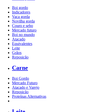
Boi gordo
Indicadores
Vaca gorda
Novilha gorda
Couro e sebo
Mercado futuro
Boi no mundo
Atacado
Equivalentes
Leite
Grãos
Reposição
Carne
Boi Gordo
Mercado Futuro
Atacado e Varejo
Reposição
Proteínas Alternativas
Leite