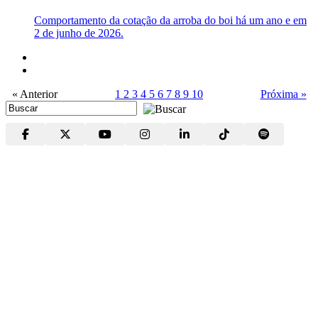
Comportamento da cotação da arroba do boi há um ano e em
2 de junho de 2026.
« Anterior
1
2
3
4
5
6
7
8
9
10
Próxima »