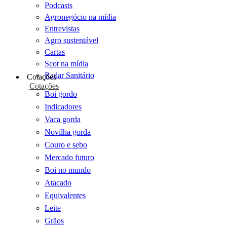
Podcasts
Agronegócio na mídia
Entrevistas
Agro sustentável
Cartas
Scot na mídia
Radar Sanitário
Cotações
Cotações
Boi gordo
Indicadores
Vaca gorda
Novilha gorda
Couro e sebo
Mercado futuro
Boi no mundo
Atacado
Equivalentes
Leite
Grãos