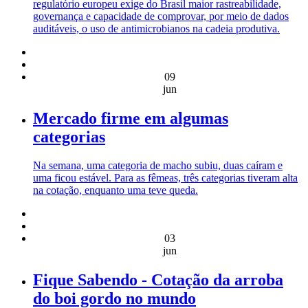
regulatório europeu exige do Brasil maior rastreabilidade,
governança e capacidade de comprovar, por meio de dados
auditáveis, o uso de antimicrobianos na cadeia produtiva.
09
jun
Mercado firme em algumas
categorias
Na semana, uma categoria de macho subiu, duas caíram e
uma ficou estável. Para as fêmeas, três categorias tiveram alta
na cotação, enquanto uma teve queda.
03
jun
Fique Sabendo - Cotação da arroba
do boi gordo no mundo