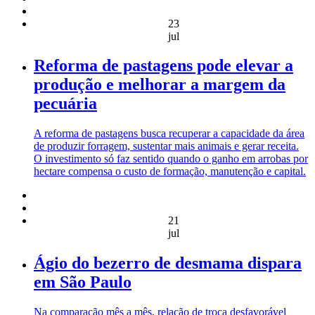
23
jul
Reforma de pastagens pode elevar a
produção e melhorar a margem da
pecuária
A reforma de pastagens busca recuperar a capacidade da área
de produzir forragem, sustentar mais animais e gerar receita.
O investimento só faz sentido quando o ganho em arrobas por
hectare compensa o custo de formação, manutenção e capital.
21
jul
Ágio do bezerro de desmama dispara
em São Paulo
Na comparação mês a mês, relação de troca desfavorável