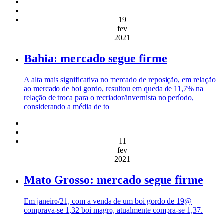
19
fev
2021
Bahia: mercado segue firme
A alta mais significativa no mercado de reposição, em relação
ao mercado de boi gordo, resultou em queda de 11,7% na
relação de troca para o recriador/invernista no período,
considerando a média de to
11
fev
2021
Mato Grosso: mercado segue firme
Em janeiro/21, com a venda de um boi gordo de 19@
comprava-se 1,32 boi magro, atualmente compra-se 1,37.