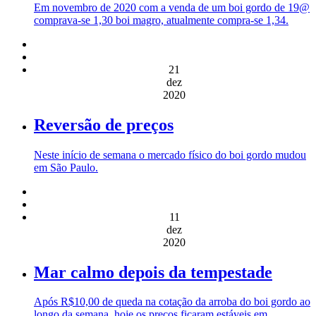
Em novembro de 2020 com a venda de um boi gordo de 19@
comprava-se 1,30 boi magro, atualmente compra-se 1,34.
21
dez
2020
Reversão de preços
Neste início de semana o mercado físico do boi gordo mudou
em São Paulo.
11
dez
2020
Mar calmo depois da tempestade
Após R$10,00 de queda na cotação da arroba do boi gordo ao
longo da semana, hoje os preços ficaram estáveis em