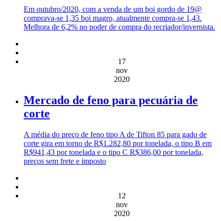
Em outubro/2020, com a venda de um boi gordo de 19@
comprava-se 1,35 boi magro, atualmente compra-se 1,43.
Melhora de 6,2% no poder de compra do recriador/invernista.
17
nov
2020
Mercado de feno para pecuária de
corte
A média do preço de feno tipo A de Tifton 85 para gado de
corte gira em torno de R$1.282,80 por tonelada, o tipo B em
R$941,43 por tonelada e o tipo C R$386,00 por tonelada,
preços sem frete e imposto
12
nov
2020