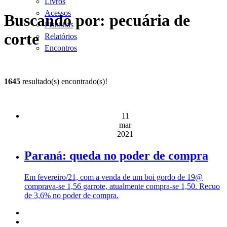
Livros
Acessos
Buscando por: pecuária de
Planilhas
corte
Relatórios
Encontros
1645
resultado(s) encontrado(s)!
11
mar
2021
Paraná: queda no poder de compra
Em fevereiro/21, com a venda de um boi gordo de 19@
comprava-se 1,56 garrote, atualmente compra-se 1,50. Recuo
de 3,6% no poder de compra.