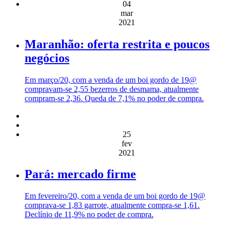
04
mar
2021
Maranhão: oferta restrita e poucos
negócios
Em março/20, com a venda de um boi gordo de 19@
compravam-se 2,55 bezerros de desmama, atualmente
compram-se 2,36. Queda de 7,1% no poder de compra.
25
fev
2021
Pará: mercado firme
Em fevereiro/20, com a venda de um boi gordo de 19@
comprava-se 1,83 garrote, atualmente compra-se 1,61.
Declínio de 11,9% no poder de compra.