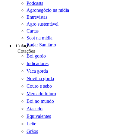
Podcasts
Agronegócio na mídia
Entrevistas
Agro sustentável
Cartas
Scot na mídia
Radar Sanitário
Cotações
Cotações
Boi gordo
Indicadores
Vaca gorda
Novilha gorda
Couro e sebo
Mercado futuro
Boi no mundo
Atacado
Equivalentes
Leite
Grãos