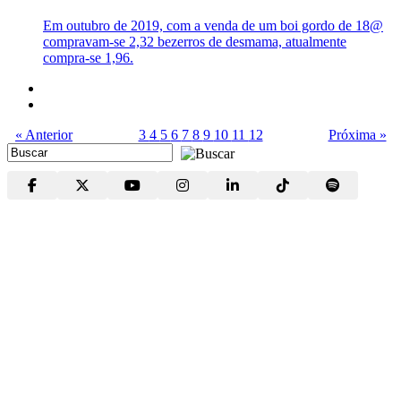
Em outubro de 2019, com a venda de um boi gordo de 18@
compravam-se 2,32 bezerros de desmama, atualmente
compra-se 1,96.
« Anterior
3
4
5
6
7
8
9
10
11
12
Próxima »