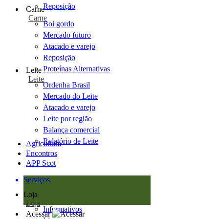
Reposição
Carne
Carne
Boi gordo
Mercado futuro
Atacado e varejo
Reposição
Proteínas Alternativas
Leite
Leite
Ordenha Brasil
Mercado do Leite
Atacado e varejo
Leite por região
Balança comercial
Relatório de Leite
Agricultura
Encontros
APP Scot
Serviços
Loja
Loja
Informativos
Acessar