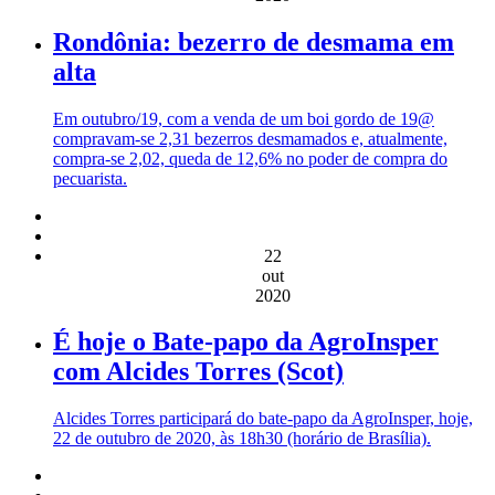
Rondônia: bezerro de desmama em
alta
Em outubro/19, com a venda de um boi gordo de 19@
compravam-se 2,31 bezerros desmamados e, atualmente,
compra-se 2,02, queda de 12,6% no poder de compra do
pecuarista.
22
out
2020
É hoje o Bate-papo da AgroInsper
com Alcides Torres (Scot)
Alcides Torres participará do bate-papo da AgroInsper, hoje,
22 de outubro de 2020, às 18h30 (horário de Brasília).