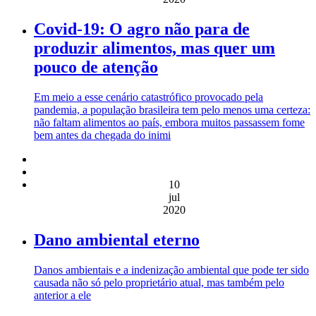
Covid-19: O agro não para de
produzir alimentos, mas quer um
pouco de atenção
Em meio a esse cenário catastrófico provocado pela
pandemia, a população brasileira tem pelo menos uma certeza:
não faltam alimentos ao país, embora muitos passassem fome
bem antes da chegada do inimi
10
jul
2020
Dano ambiental eterno
Danos ambientais e a indenização ambiental que pode ter sido
causada não só pelo proprietário atual, mas também pelo
anterior a ele