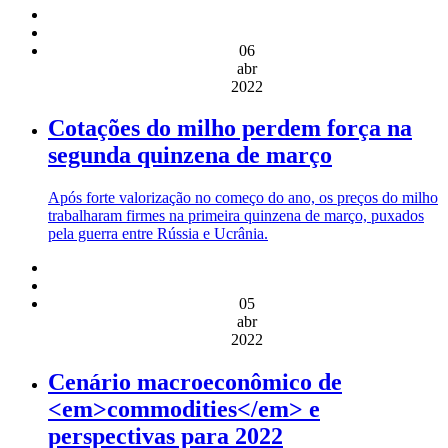
06
abr
2022
Cotações do milho perdem força na
segunda quinzena de março
Após forte valorização no começo do ano, os preços do milho
trabalharam firmes na primeira quinzena de março, puxados
pela guerra entre Rússia e Ucrânia.
05
abr
2022
Cenário macroeconômico de
<em>commodities</em> e
perspectivas para 2022