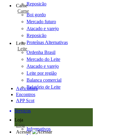
Reposição
Carne
Carne
Boi gordo
Mercado futuro
Atacado e varejo
Reposição
Proteínas Alternativas
Leite
Leite
Ordenha Brasil
Mercado do Leite
Atacado e varejo
Leite por região
Balança comercial
Relatório de Leite
Agricultura
Encontros
APP Scot
Serviços
Loja
Loja
Informativos
Acessar