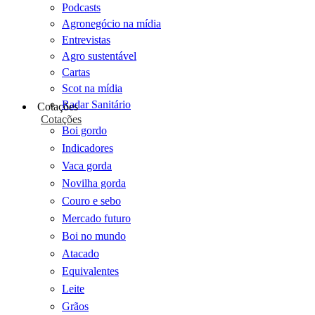
Podcasts
Agronegócio na mídia
Entrevistas
Agro sustentável
Cartas
Scot na mídia
Radar Sanitário
Cotações
Cotações
Boi gordo
Indicadores
Vaca gorda
Novilha gorda
Couro e sebo
Mercado futuro
Boi no mundo
Atacado
Equivalentes
Leite
Grãos