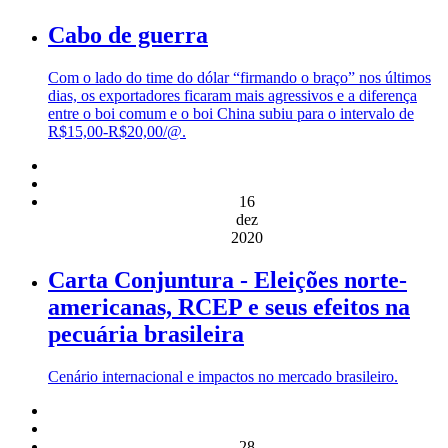
Cabo de guerra
Com o lado do time do dólar “firmando o braço” nos últimos
dias, os exportadores ficaram mais agressivos e a diferença
entre o boi comum e o boi China subiu para o intervalo de
R$15,00-R$20,00/@.
16
dez
2020
Carta Conjuntura - Eleições norte-
americanas, RCEP e seus efeitos na
pecuária brasileira
Cenário internacional e impactos no mercado brasileiro.
28