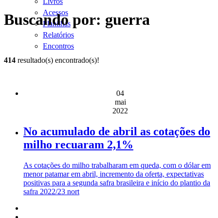
Livros
Acessos
Buscando por: guerra
Planilhas
Relatórios
Encontros
414
resultado(s) encontrado(s)!
04
mai
2022
No acumulado de abril as cotações do
milho recuaram 2,1%
As cotações do milho trabalharam em queda, com o dólar em
menor patamar em abril, incremento da oferta, expectativas
positivas para a segunda safra brasileira e início do plantio da
safra 2022/23 nort