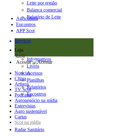
Leite por região
Balança comercial
Relatório de Leite
Agricultura
Encontros
APP Scot
Serviços
Loja
Loja
Informativos
Acessar
Livros
Notícias
Acessos
Clima
Planilhas
Artigos
Relatórios
TV Scot
Encontros
Podcasts
Agronegócio na mídia
Entrevistas
Agro sustentável
Cartas
Scot na mídia
Radar Sanitário