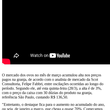
O mercado dos ovos no mês de março acumulou alta nos preços
pagos na granja, de acordo com o analista de mercado da Scot
Consultoria, Felipe Fabbri, entre oscilações ocorridas ao longo do
período. Segundo ele, até esta quinta-feira (28/3), a alta é de 3%,
com o preço da caixa com 30 dúzias do produto na granja,
referência São Paulo, custando R$ 136,50.
"Entretanto, o destaque fica para o aumento no acumulado do ano,
ou seja, de janeiro a março, que chega a quase 70%. Começamos