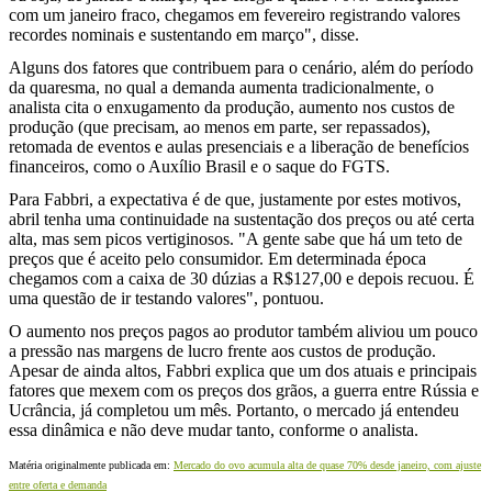
com um janeiro fraco, chegamos em fevereiro registrando valores
recordes nominais e sustentando em março", disse.
Alguns dos fatores que contribuem para o cenário, além do período
da quaresma, no qual a demanda aumenta tradicionalmente, o
analista cita o enxugamento da produção, aumento nos custos de
produção (que precisam, ao menos em parte, ser repassados),
retomada de eventos e aulas presenciais e a liberação de benefícios
financeiros, como o Auxílio Brasil e o saque do FGTS.
Para Fabbri, a expectativa é de que, justamente por estes motivos,
abril tenha uma continuidade na sustentação dos preços ou até certa
alta, mas sem picos vertiginosos. "A gente sabe que há um teto de
preços que é aceito pelo consumidor. Em determinada época
chegamos com a caixa de 30 dúzias a R$127,00 e depois recuou. É
uma questão de ir testando valores", pontuou.
O aumento nos preços pagos ao produtor também aliviou um pouco
a pressão nas margens de lucro frente aos custos de produção.
Apesar de ainda altos, Fabbri explica que um dos atuais e principais
fatores que mexem com os preços dos grãos, a guerra entre Rússia e
Ucrância, já completou um mês. Portanto, o mercado já entendeu
essa dinâmica e não deve mudar tanto, conforme o analista.
Matéria originalmente publicada em:
Mercado do ovo acumula alta de quase 70% desde janeiro, com ajuste
entre oferta e demanda