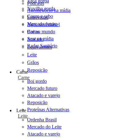
Vaca gorda
Podcasts
Novilha gorda
Agronegócio na mídia
Couro e sebo
Entrevistas
Mercado futuro
Agro sustentável
Cartas
Boi no mundo
Scot na mídia
Atacado
Radar Sanitário
Equivalentes
Leite
Grãos
Reposição
Carne
Carne
Boi gordo
Mercado futuro
Atacado e varejo
Reposição
Proteínas Alternativas
Leite
Leite
Ordenha Brasil
Mercado do Leite
Atacado e varejo