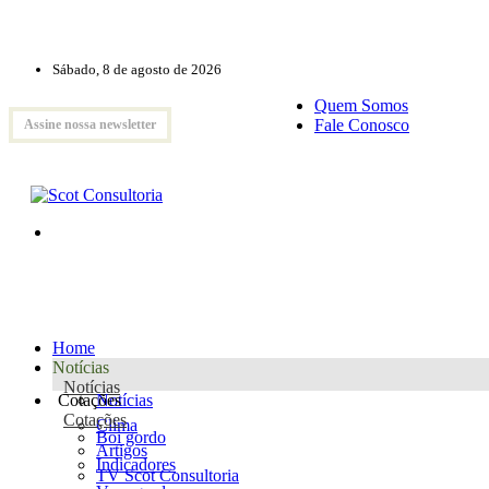
Sábado, 8 de agosto de 2026
Quem Somos
Fale Conosco
Assine nossa newsletter
Home
Notícias
Notícias
Cotações
Notícias
Cotações
Clima
Boi gordo
Artigos
Indicadores
TV Scot Consultoria