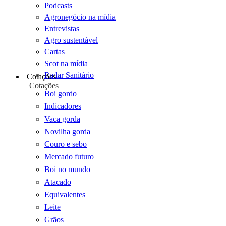
Podcasts
Agronegócio na mídia
Entrevistas
Agro sustentável
Cartas
Scot na mídia
Radar Sanitário
Cotações
Cotações
Boi gordo
Indicadores
Vaca gorda
Novilha gorda
Couro e sebo
Mercado futuro
Boi no mundo
Atacado
Equivalentes
Leite
Grãos