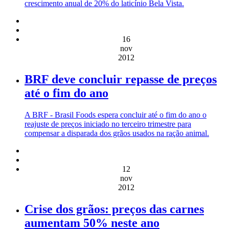
crescimento anual de 20% do laticínio Bela Vista.
16
nov
2012
BRF deve concluir repasse de preços
até o fim do ano
A BRF - Brasil Foods espera concluir até o fim do ano o
reajuste de preços iniciado no terceiro trimestre para
compensar a disparada dos grãos usados na ração animal.
12
nov
2012
Crise dos grãos: preços das carnes
aumentam 50% neste ano