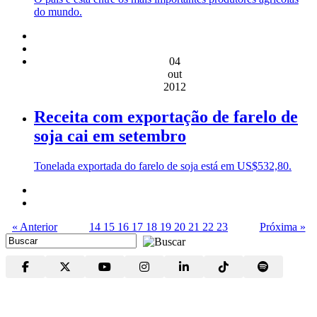
do mundo.
04
out
2012
Receita com exportação de farelo de
soja cai em setembro
Tonelada exportada do farelo de soja está em US$532,80.
« Anterior
14
15
16
17
18
19
20
21
22
23
Próxima »