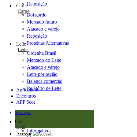
Reposição
Carne
Carne
Boi gordo
Mercado futuro
Atacado e varejo
Reposição
Proteínas Alternativas
Leite
Leite
Ordenha Brasil
Mercado do Leite
Atacado e varejo
Leite por região
Balança comercial
Relatório de Leite
Agricultura
Encontros
APP Scot
Serviços
Loja
Loja
Informativos
Acessar