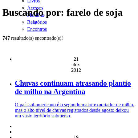
Livros
Acessos
Buscando por: farelo de soja
Planilhas
Relatórios
Encontros
747
resultado(s) encontrado(s)!
21
dez
2012
Chuvas continuam atrasando plantio
de milho na Argentina
O país sul-americano é o segundo maior exportador de milho,
mas o alto nível de chuvas registrados desde agosto deixou
um vasto território submerso.
19