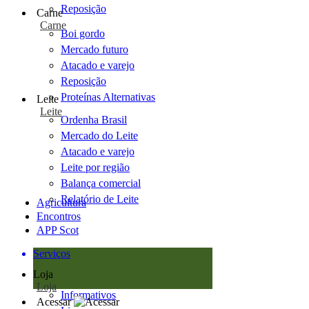
Reposição
Carne
Carne
Boi gordo
Mercado futuro
Atacado e varejo
Reposição
Proteínas Alternativas
Leite
Leite
Ordenha Brasil
Mercado do Leite
Atacado e varejo
Leite por região
Balança comercial
Relatório de Leite
Agricultura
Encontros
APP Scot
Serviços
Loja
Loja
Informativos
Acessar