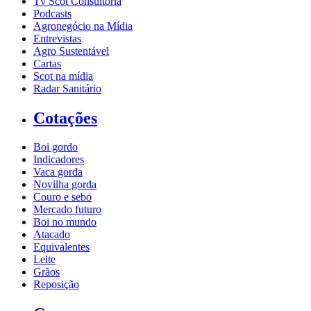
Tv Scot Consultoria
Podcasts
Agronegócio na Mídia
Entrevistas
Agro Sustentável
Cartas
Scot na mídia
Radar Sanitário
Cotações
Boi gordo
Indicadores
Vaca gorda
Novilha gorda
Couro e sebo
Mercado futuro
Boi no mundo
Atacado
Equivalentes
Leite
Grãos
Reposição