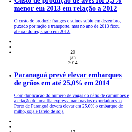
Custo de produção de aves foi 5,5%
menor em 2013 em relação a 2012
O custo de produzir frangos e suínos subiu em dezembro,
puxado por ração e transporte, mas no ano de 2013 ficou
abaixo do registrado em 2012.
20
jan
2014
Paranaguá prevê elevar embarques
de grãos em até 25,0% em 2014
Com duplicação do numero de vagas do pátio de caminhões e
a criação de uma fila expressa para navios exportadores, o
Porto de Paranguá deverá elevar em 25,0% o embarque de
milho, soja e farelo de soja
17