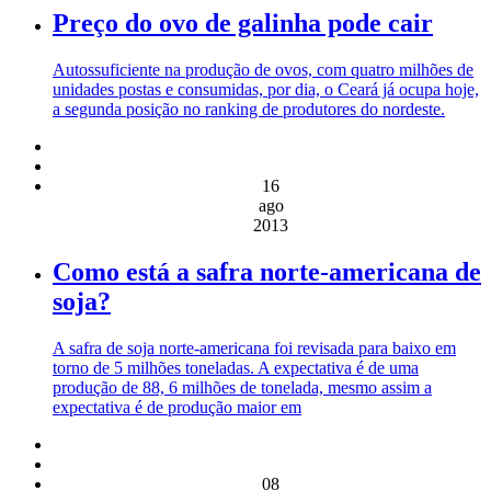
Preço do ovo de galinha pode cair
Autossuficiente na produção de ovos, com quatro milhões de
unidades postas e consumidas, por dia, o Ceará já ocupa hoje,
a segunda posição no ranking de produtores do nordeste.
16
ago
2013
Como está a safra norte-americana de
soja?
A safra de soja norte-americana foi revisada para baixo em
torno de 5 milhões toneladas. A expectativa é de uma
produção de 88, 6 milhões de tonelada, mesmo assim a
expectativa é de produção maior em
08