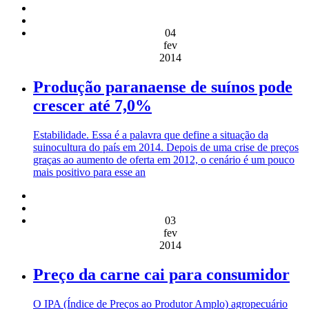
04
fev
2014
Produção paranaense de suínos pode
crescer até 7,0%
Estabilidade. Essa é a palavra que define a situação da
suinocultura do país em 2014. Depois de uma crise de preços
graças ao aumento de oferta em 2012, o cenário é um pouco
mais positivo para esse an
03
fev
2014
Preço da carne cai para consumidor
O IPA (Índice de Preços ao Produtor Amplo) agropecuário