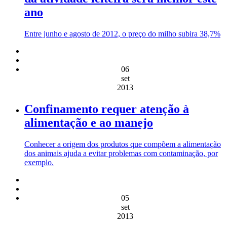
ano
Entre junho e agosto de 2012, o preço do milho subira 38,7%
06
set
2013
Confinamento requer atenção à
alimentação e ao manejo
Conhecer a origem dos produtos que compõem a alimentação
dos animais ajuda a evitar problemas com contaminação, por
exemplo.
05
set
2013