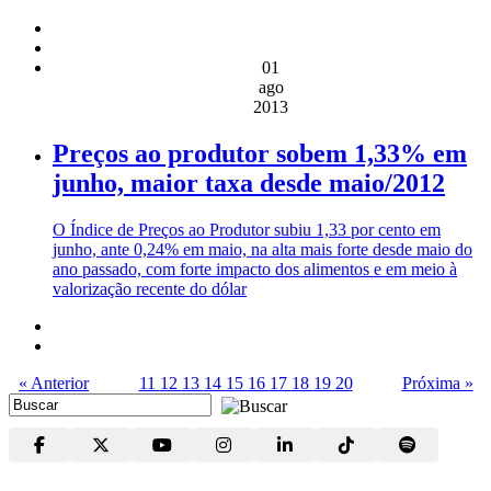
01
ago
2013
Preços ao produtor sobem 1,33% em
junho, maior taxa desde maio/2012
O Índice de Preços ao Produtor subiu 1,33 por cento em
junho, ante 0,24% em maio, na alta mais forte desde maio do
ano passado, com forte impacto dos alimentos e em meio à
valorização recente do dólar
« Anterior
11
12
13
14
15
16
17
18
19
20
Próxima »