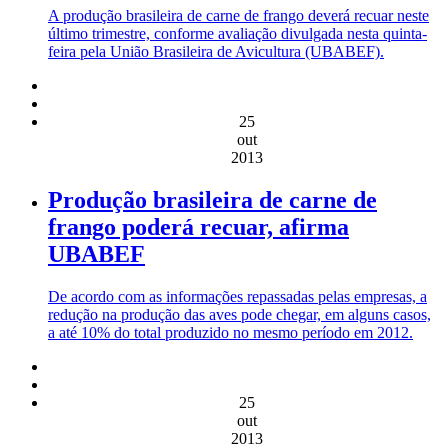
A produção brasileira de carne de frango deverá recuar neste
último trimestre, conforme avaliação divulgada nesta quinta-
feira pela União Brasileira de Avicultura (UBABEF).
25
out
2013
Produção brasileira de carne de
frango poderá recuar, afirma
UBABEF
De acordo com as informações repassadas pelas empresas, a
redução na produção das aves pode chegar, em alguns casos,
a até 10% do total produzido no mesmo período em 2012.
25
out
2013