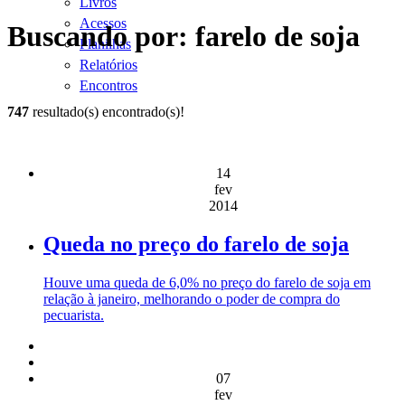
Livros
Acessos
Buscando por: farelo de soja
Planilhas
Relatórios
Encontros
747
resultado(s) encontrado(s)!
14
fev
2014
Queda no preço do farelo de soja
Houve uma queda de 6,0% no preço do farelo de soja em
relação à janeiro, melhorando o poder de compra do
pecuarista.
07
fev