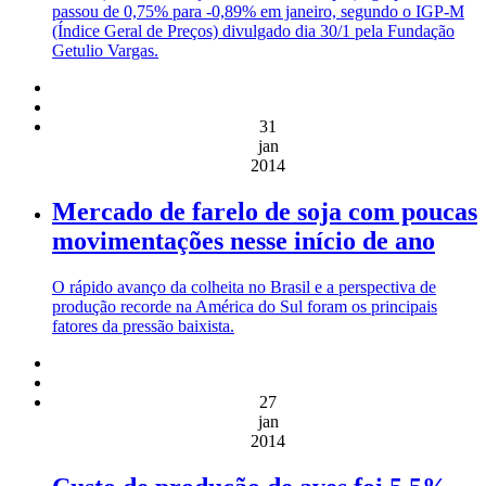
passou de 0,75% para -0,89% em janeiro, segundo o IGP-M
(Índice Geral de Preços) divulgado dia 30/1 pela Fundação
Getulio Vargas.
31
jan
2014
Mercado de farelo de soja com poucas
movimentações nesse início de ano
O rápido avanço da colheita no Brasil e a perspectiva de
produção recorde na América do Sul foram os principais
fatores da pressão baixista.
27
jan
2014