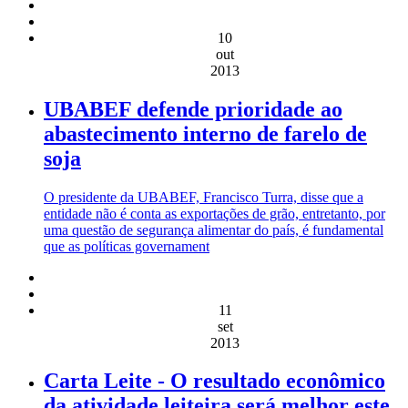
10
out
2013
UBABEF defende prioridade ao
abastecimento interno de farelo de
soja
O presidente da UBABEF, Francisco Turra, disse que a
entidade não é conta as exportações de grão, entretanto, por
uma questão de segurança alimentar do país, é fundamental
que as políticas governament
11
set
2013
Carta Leite - O resultado econômico
da atividade leiteira será melhor este