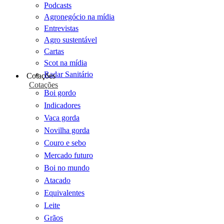
Podcasts
Agronegócio na mídia
Entrevistas
Agro sustentável
Cartas
Scot na mídia
Radar Sanitário
Cotações
Cotações
Boi gordo
Indicadores
Vaca gorda
Novilha gorda
Couro e sebo
Mercado futuro
Boi no mundo
Atacado
Equivalentes
Leite
Grãos