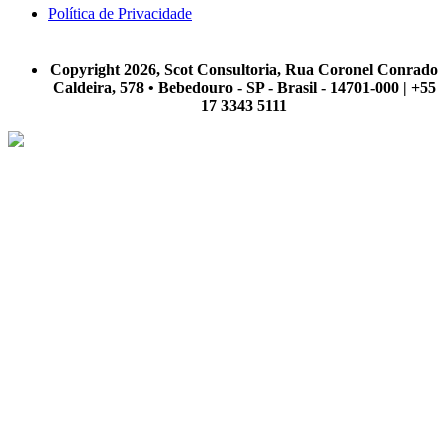
Política de Privacidade
A Scot Consultoria não se responsabiliza por negócios realizados a partir das informações contidas em
nosso site.
Copyright 2026, Scot Consultoria, Rua Coronel Conrado
Caldeira, 578 • Bebedouro - SP - Brasil - 14701-000 | +55
17 3343 5111