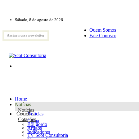
Sábado, 8 de agosto de 2026
Quem Somos
Fale Conosco
Assine nossa newsletter
Home
Notícias
Notícias
Cotações
Notícias
Cotações
Clima
Boi gordo
Artigos
Indicadores
TV Scot Consultoria