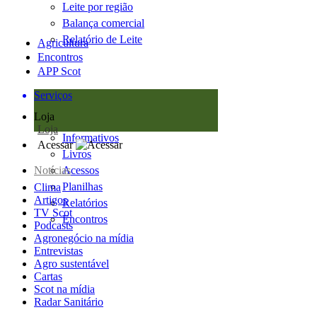
Leite por região
Balança comercial
Relatório de Leite
Agricultura
Encontros
APP Scot
Serviços
Loja
Loja
Informativos
Acessar
Livros
Notícias
Acessos
Planilhas
Clima
Artigos
Relatórios
TV Scot
Encontros
Podcasts
Agronegócio na mídia
Entrevistas
Agro sustentável
Cartas
Scot na mídia
Radar Sanitário