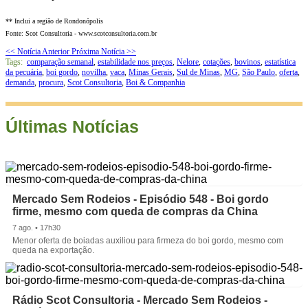
** Inclui a região de Rondonópolis
Fonte: Scot Consultoria - www.scotconsultoria.com.br
<< Notícia Anterior
Próxima Notícia >>
Tags:
comparação semanal
,
estabilidade nos preços
,
Nelore
,
cotações
,
bovinos
,
estatística
da pecuária
,
boi gordo
,
novilha
,
vaca
,
Minas Gerais
,
Sul de Minas
,
MG
,
São Paulo
,
oferta
,
demanda
,
procura
,
Scot Consultoria
,
Boi & Companhia
Últimas Notícias
Mercado Sem Rodeios - Episódio 548 - Boi gordo
firme, mesmo com queda de compras da China
7 ago. • 17h30
Menor oferta de boiadas auxiliou para firmeza do boi gordo, mesmo com
queda na exportação.
Rádio Scot Consultoria - Mercado Sem Rodeios -