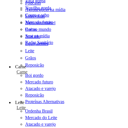
Vaca gorda
Podcasts
Novilha gorda
Agronegócio na mídia
Couro e sebo
Entrevistas
Mercado futuro
Agro sustentável
Cartas
Boi no mundo
Scot na mídia
Atacado
Radar Sanitário
Equivalentes
Leite
Grãos
Reposição
Carne
Carne
Boi gordo
Mercado futuro
Atacado e varejo
Reposição
Proteínas Alternativas
Leite
Leite
Ordenha Brasil
Mercado do Leite
Atacado e varejo