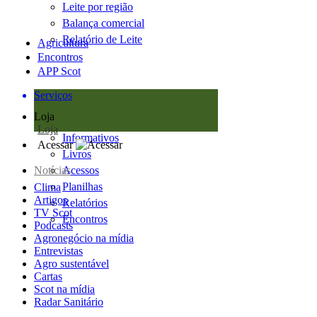
Leite por região
Balança comercial
Relatório de Leite
Agricultura
Encontros
APP Scot
Serviços
Loja
Loja
Informativos
Acessar
Livros
Notícias
Acessos
Planilhas
Clima
Artigos
Relatórios
TV Scot
Encontros
Podcasts
Agronegócio na mídia
Entrevistas
Agro sustentável
Cartas
Scot na mídia
Radar Sanitário