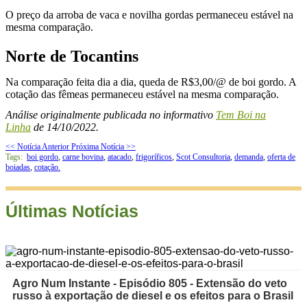
O preço da arroba de vaca e novilha gordas permaneceu estável na
mesma comparação.
Norte de Tocantins
Na comparação feita dia a dia, queda de R$3,00/@ de boi gordo. A
cotação das fêmeas permaneceu estável na mesma comparação.
Análise originalmente publicada no informativo
Tem Boi na
Linha
de 14/10/2022.
<< Notícia Anterior
Próxima Notícia >>
Tags:
boi gordo
,
carne bovina
,
atacado
,
frigoríficos
,
Scot Consultoria
,
demanda
,
oferta de
boiadas
,
cotação.
Últimas Notícias
Agro Num Instante - Episódio 805 - Extensão do veto
russo à exportação de diesel e os efeitos para o Brasil