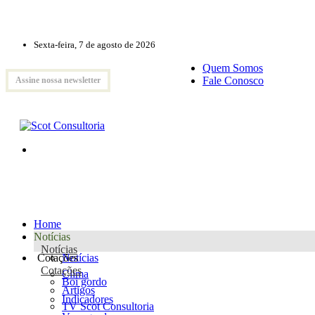
Sexta-feira, 7 de agosto de 2026
Quem Somos
Fale Conosco
Assine nossa newsletter
Home
Notícias
Notícias
Cotações
Notícias
Cotações
Clima
Boi gordo
Artigos
Indicadores
TV Scot Consultoria