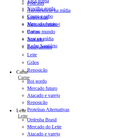
Vaca gorda
Podcasts
Novilha gorda
Agronegócio na mídia
Couro e sebo
Entrevistas
Mercado futuro
Agro sustentável
Cartas
Boi no mundo
Scot na mídia
Atacado
Radar Sanitário
Equivalentes
Leite
Grãos
Reposição
Carne
Carne
Boi gordo
Mercado futuro
Atacado e varejo
Reposição
Proteínas Alternativas
Leite
Leite
Ordenha Brasil
Mercado do Leite
Atacado e varejo