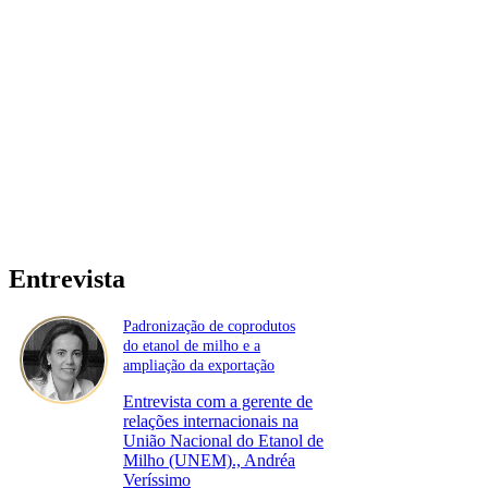
Entrevista
Padronização de coprodutos
do etanol de milho e a
ampliação da exportação
Entrevista com a gerente de
relações internacionais na
União Nacional do Etanol de
Milho (UNEM)., Andréa
Veríssimo