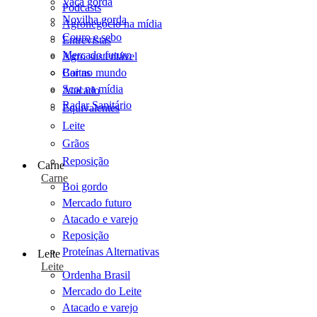
Vaca gorda
Podcasts
Novilha gorda
Agronegócio na mídia
Couro e sebo
Entrevistas
Mercado futuro
Agro sustentável
Cartas
Boi no mundo
Scot na mídia
Atacado
Radar Sanitário
Equivalentes
Leite
Grãos
Reposição
Carne
Carne
Boi gordo
Mercado futuro
Atacado e varejo
Reposição
Proteínas Alternativas
Leite
Leite
Ordenha Brasil
Mercado do Leite
Atacado e varejo