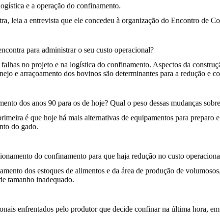
 logística e a operação do confinamento.
tra, leia a entrevista que ele concedeu à organização do Encontro de C
encontra para administrar o seu custo operacional?
falhas no projeto e na logística do confinamento. Aspectos da constru
nejo e arraçoamento dos bovinos são determinantes para a redução e c
ento dos anos 90 para os de hoje? Qual o peso dessas mudanças sobre
imeira é que hoje há mais alternativas de equipamentos para preparo e 
ento do gado.
sionamento do confinamento para que haja redução no custo operaciona
onamento dos estoques de alimentos e da área de produção de volumosos
 de tamanho inadequado.
ionais enfrentados pelo produtor que decide confinar na última hora, em