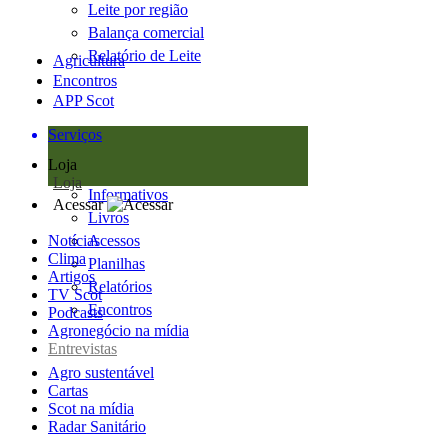
Leite por região
Balança comercial
Relatório de Leite
Agricultura
Encontros
APP Scot
Serviços
Loja
Loja
Informativos
Acessar
Livros
Notícias
Acessos
Clima
Planilhas
Artigos
Relatórios
TV Scot
Encontros
Podcasts
Agronegócio na mídia
Entrevistas
Agro sustentável
Cartas
Scot na mídia
Radar Sanitário