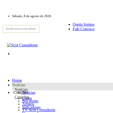
Sábado, 8 de agosto de 2026
Quem Somos
Fale Conosco
Assine nossa newsletter
Home
Notícias
Notícias
Cotações
Notícias
Cotações
Clima
Boi gordo
Artigos
Indicadores
TV Scot Consultoria