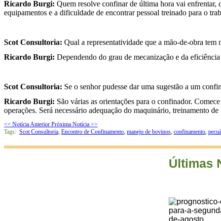
Ricardo Burgi:
Quem resolve confinar de última hora vai enfrentar,
equipamentos e a dificuldade de encontrar pessoal treinado para o tr
Scot Consultoria:
Qual a representatividade que a mão-de-obra tem 
Ricardo Burgi:
Dependendo do grau de mecanização e da eficiência 
Scot Consultoria:
Se o senhor pudesse dar uma sugestão a um confinad
Ricardo Burgi:
São várias as orientações para o confinador. Comece
operações. Será necessário adequação do maquinário, treinamento de 
<< Notícia Anterior
Próxima Notícia >>
Tags:
Scot Consultoria
,
Encontro de Confinamento
,
manejo de bovinos
,
confinamento
,
pecuá
Últimas 