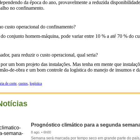
 dependendo da época do ano, provavelmente a reduzida disponibilidade
abalho no confinamento.
no custo operacional do confinamento?
do conjunto homem-máquina, pode variar entre 10 % a até 70 % do cu
or, para reduzir o custo operacional, qual seria?
 por um bom projeto das instalações. Mas tenha em mente que instalaçõe
mão-de-obra e um bom controle da logística do manejo de insumos e das
ria de corte
,
custos
,
logística
Notícias
Prognóstico climático para a segunda seman
8 ago. • 6h00
Semana será marcada por tempo seco em grande parte do país