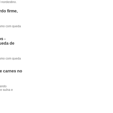
l nordestino.
do firme,
mesmo com queda
s -
queda de
mesmo com queda
de carnes no
dando
e suína e