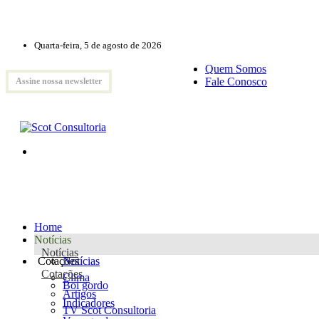
Quarta-feira, 5 de agosto de 2026
Quem Somos
Fale Conosco
Assine nossa newsletter
Home
Notícias
Notícias
Cotações
Notícias
Cotações
Clima
Boi gordo
Artigos
Indicadores
TV Scot Consultoria