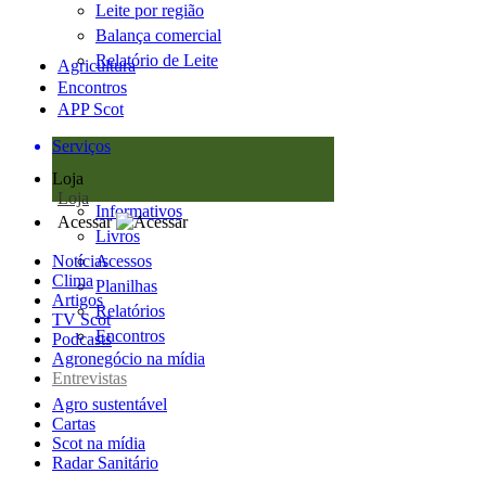
Leite por região
Balança comercial
Relatório de Leite
Agricultura
Encontros
APP Scot
Serviços
Loja
Loja
Informativos
Acessar
Livros
Notícias
Acessos
Clima
Planilhas
Artigos
Relatórios
TV Scot
Encontros
Podcasts
Agronegócio na mídia
Entrevistas
Agro sustentável
Cartas
Scot na mídia
Radar Sanitário