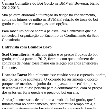
Câmara Consultiva do Boi Gordo na BMV&F Bovespa, biênio
2012-2013.
Sua palestra abordará a utilização do
hedge
no confinamento,
contratos futuros de milho na BVM&F, relação de troca do boi
gordo com milho e estratégias com opções.
Para saber um pouco sobre a palestra, leia a entrevista que ele
concedeu à organização do Encontro de Confinamento da Scot
Consultoria.
Entrevista com Leandro Bovo
Scot Consultoria:
A alta dos grãos e os preços frouxos do boi
gordo, em boa parte de 2012, fizeram com que o número de
contratos de
hedge
fosse maior em relação aos anos anteriores?
Comente.
Leandro Bovo:
Naturalmente esse cenário seria o esperado, porém,
não foi isso que aconteceu. O ocorrido foi justamente o oposto,
porque, até meados de junho do ano passado, o cenário que se
desenhava era quase perfeito para o confinamento, com os preços
dos grãos em forte queda e o preço do boi em alta.
A relação entre sacas de milho e a arroba do boi gordo, que é
fundamental no confinamento, ficou por muito tempo em 4,3
sacas/@, extremamente favorável quando comparada à média