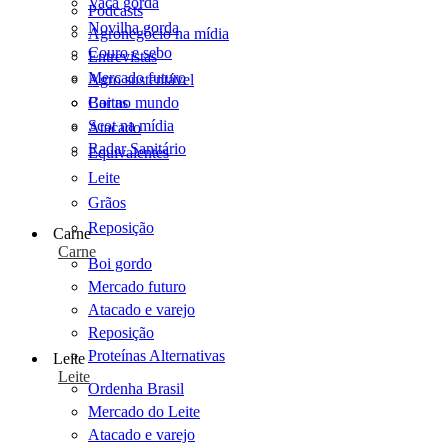
Vaca gorda
Podcasts
Novilha gorda
Agronegócio na mídia
Couro e sebo
Entrevistas
Mercado futuro
Agro sustentável
Cartas
Boi no mundo
Scot na mídia
Atacado
Radar Sanitário
Equivalentes
Leite
Grãos
Reposição
Carne
Carne
Boi gordo
Mercado futuro
Atacado e varejo
Reposição
Proteínas Alternativas
Leite
Leite
Ordenha Brasil
Mercado do Leite
Atacado e varejo