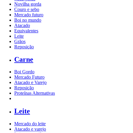
Novilha gorda
Couro e sebo
Mercado futuro
Boi no mundo
Atacado
Equivalentes
Leite
Grãos
Reposição
Carne
Boi Gordo
Mercado Futuro
Atacado e Varejo
Reposição
Proteínas Alternativas
Leite
Mercado do leite
Atacado e varejo