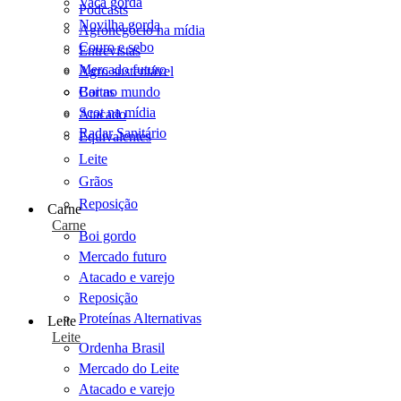
Vaca gorda
Podcasts
Novilha gorda
Agronegócio na mídia
Couro e sebo
Entrevistas
Mercado futuro
Agro sustentável
Cartas
Boi no mundo
Scot na mídia
Atacado
Radar Sanitário
Equivalentes
Leite
Grãos
Reposição
Carne
Carne
Boi gordo
Mercado futuro
Atacado e varejo
Reposição
Proteínas Alternativas
Leite
Leite
Ordenha Brasil
Mercado do Leite
Atacado e varejo