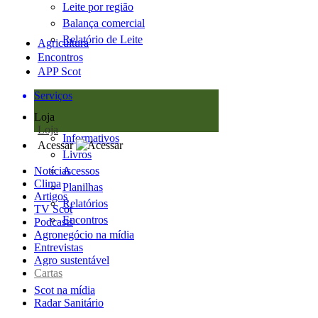
Leite por região
Balança comercial
Relatório de Leite
Agricultura
Encontros
APP Scot
Serviços
Loja
Loja
Informativos
Acessar
Livros
Notícias
Acessos
Clima
Planilhas
Artigos
Relatórios
TV Scot
Encontros
Podcasts
Agronegócio na mídia
Entrevistas
Agro sustentável
Cartas
Scot na mídia
Radar Sanitário