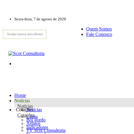
Sexta-feira, 7 de agosto de 2026
Quem Somos
Fale Conosco
Assine nossa newsletter
Home
Notícias
Notícias
Cotações
Notícias
Cotações
Clima
Boi gordo
Artigos
Indicadores
TV Scot Consultoria