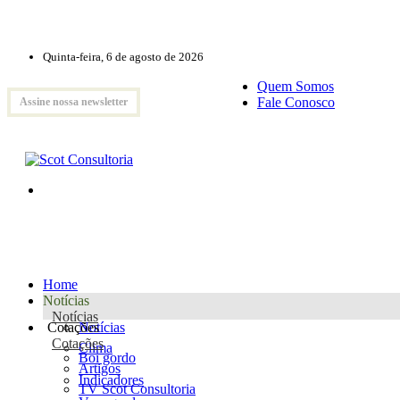
Quinta-feira, 6 de agosto de 2026
Quem Somos
Fale Conosco
Assine nossa newsletter
Home
Notícias
Notícias
Cotações
Notícias
Cotações
Clima
Boi gordo
Artigos
Indicadores
TV Scot Consultoria