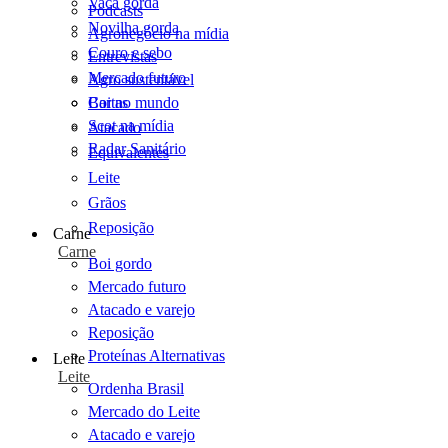
Vaca gorda
Podcasts
Novilha gorda
Agronegócio na mídia
Couro e sebo
Entrevistas
Mercado futuro
Agro sustentável
Cartas
Boi no mundo
Scot na mídia
Atacado
Radar Sanitário
Equivalentes
Leite
Grãos
Reposição
Carne
Carne
Boi gordo
Mercado futuro
Atacado e varejo
Reposição
Proteínas Alternativas
Leite
Leite
Ordenha Brasil
Mercado do Leite
Atacado e varejo