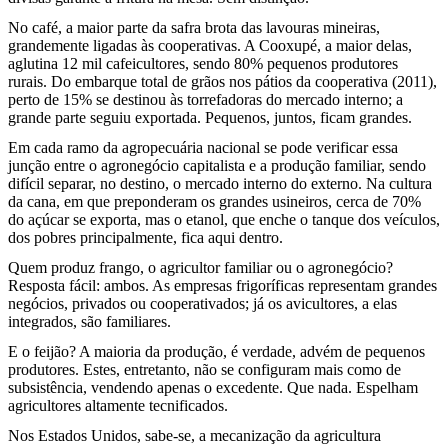
No café, a maior parte da safra brota das lavouras mineiras,
grandemente ligadas às cooperativas. A Cooxupé, a maior delas,
aglutina 12 mil cafeicultores, sendo 80% pequenos produtores
rurais. Do embarque total de grãos nos pátios da cooperativa (2011),
perto de 15% se destinou às torrefadoras do mercado interno; a
grande parte seguiu exportada. Pequenos, juntos, ficam grandes.
Em cada ramo da agropecuária nacional se pode verificar essa
junção entre o agronegócio capitalista e a produção familiar, sendo
difícil separar, no destino, o mercado interno do externo. Na cultura
da cana, em que preponderam os grandes usineiros, cerca de 70%
do açúcar se exporta, mas o etanol, que enche o tanque dos veículos,
dos pobres principalmente, fica aqui dentro.
Quem produz frango, o agricultor familiar ou o agronegócio?
Resposta fácil: ambos. As empresas frigoríficas representam grandes
negócios, privados ou cooperativados; já os avicultores, a elas
integrados, são familiares.
E o feijão? A maioria da produção, é verdade, advém de pequenos
produtores. Estes, entretanto, não se configuram mais como de
subsistência, vendendo apenas o excedente. Que nada. Espelham
agricultores altamente tecnificados.
Nos Estados Unidos, sabe-se, a mecanização da agricultura