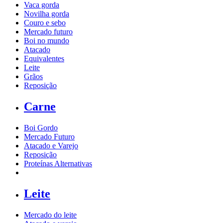
Vaca gorda
Novilha gorda
Couro e sebo
Mercado futuro
Boi no mundo
Atacado
Equivalentes
Leite
Grãos
Reposição
Carne
Boi Gordo
Mercado Futuro
Atacado e Varejo
Reposição
Proteínas Alternativas
Leite
Mercado do leite