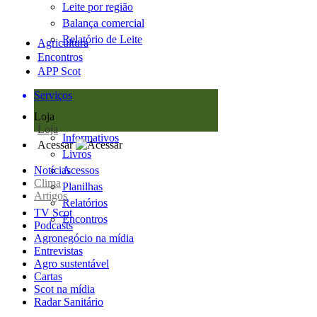
Leite por região
Balança comercial
Relatório de Leite
Agricultura
Encontros
APP Scot
Serviços
Loja
Loja
Informativos
Acessar
Livros
Notícias
Acessos
Clima
Planilhas
Artigos
Relatórios
TV Scot
Encontros
Podcasts
Agronegócio na mídia
Entrevistas
Agro sustentável
Cartas
Scot na mídia
Radar Sanitário