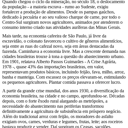
Quando chegou o ciclo da mineração, no século 18, o deslocamento
da população - a maioria escrava - rumo ao Sudeste, exigiu
fortalecer a produção de alimentos. Desde os pampas gaúchos,
dedicado à pecuária e ao seu valioso charque de carne, por todo o
Centro-Sul surgiram novos agricultores, animados por atenderem o
consumo interno criado nas atividades auríferas das Minas Gerais.
Mais tarde, na economia cafeeira de São Paulo, já livre da
escravidão, o colonato favoreceu o cultivo de gêneros alimentícios,
seja entre as ruas do cafezal novo, seja em áreas destacadas da
fazenda. Caminhava a economia livre. Mas a crescente demanda nas
cidades brasileiras trouxe à tona a questão do abastecimento urbano.
Em 1901, relatava Alberto Passos Guimarães - A Crise Agrária,
1978 -, quase 43% das importações brasileiras, em valor,
representavam produtos básicos, incluindo feijão, fava, milho, arroz,
banha e manteiga. Com escassez os preços elevaram-se, estimulando
os pequenos agricultores. Plantar comida passava a oferecer lucro.
A partir da grande crise mundial, dos anos 1930, a diversificação da
economia brasileira, na cidade e no campo, aprofundou-se. Décadas
depois, com o forte êxodo rural alargando as metrópoles, a
necessidade do abastecimento nas periferias transformou
definitivamente a agricultura de subsistência em próspero negócio.
Além do tradicional arroz com feijão, os moradores do asfalto
exigiam ovos, carnes, verduras e legumes, frutas, leite; aos roceiros
bastava produzir e vender. Daí surgiram os Ceasas, sacolões,