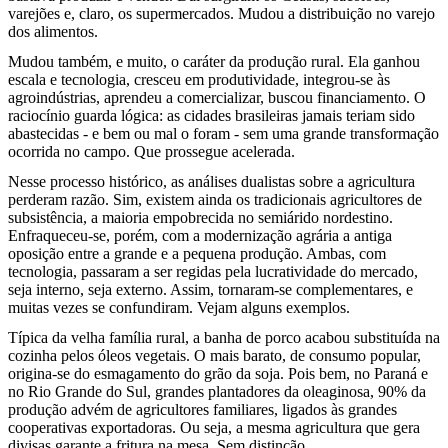
varejões e, claro, os supermercados. Mudou a distribuição no varejo
dos alimentos.
Mudou também, e muito, o caráter da produção rural. Ela ganhou
escala e tecnologia, cresceu em produtividade, integrou-se às
agroindústrias, aprendeu a comercializar, buscou financiamento. O
raciocínio guarda lógica: as cidades brasileiras jamais teriam sido
abastecidas - e bem ou mal o foram - sem uma grande transformação
ocorrida no campo. Que prossegue acelerada.
Nesse processo histórico, as análises dualistas sobre a agricultura
perderam razão. Sim, existem ainda os tradicionais agricultores de
subsistência, a maioria empobrecida no semiárido nordestino.
Enfraqueceu-se, porém, com a modernização agrária a antiga
oposição entre a grande e a pequena produção. Ambas, com
tecnologia, passaram a ser regidas pela lucratividade do mercado,
seja interno, seja externo. Assim, tornaram-se complementares, e
muitas vezes se confundiram. Vejam alguns exemplos.
Típica da velha família rural, a banha de porco acabou substituída na
cozinha pelos óleos vegetais. O mais barato, de consumo popular,
origina-se do esmagamento do grão da soja. Pois bem, no Paraná e
no Rio Grande do Sul, grandes plantadores da oleaginosa, 90% da
produção advém de agricultores familiares, ligados às grandes
cooperativas exportadoras. Ou seja, a mesma agricultura que gera
divisas garante a fritura na mesa. Sem distinção.