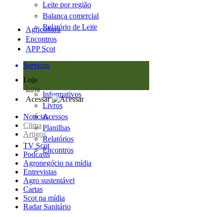
Leite por região
Balança comercial
Relatório de Leite
Agricultura
Encontros
APP Scot
Serviços
Loja
Loja
Informativos
Acessar
Livros
Notícias
Acessos
Clima
Planilhas
Artigos
Relatórios
TV Scot
Encontros
Podcasts
Agronegócio na mídia
Entrevistas
Agro sustentável
Cartas
Scot na mídia
Radar Sanitário