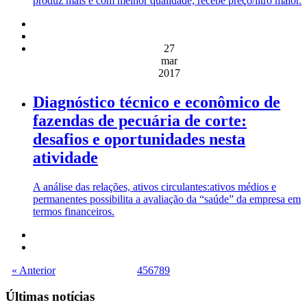
produz mais e com melhor qualidade, recebe preço/litro maior.
27
mar
2017
Diagnóstico técnico e econômico de
fazendas de pecuária de corte:
desafios e oportunidades nesta
atividade
A análise das relações, ativos circulantes:ativos médios e
permanentes possibilita a avaliação da “saúde” da empresa em
termos financeiros.
« Anterior
4
5
6
7
8
9
Últimas notícias