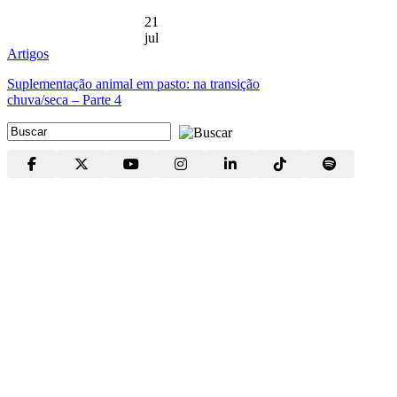
21
jul
Artigos
Suplementação animal em pasto: na transição
chuva/seca – Parte 4