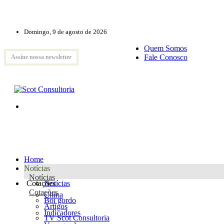
Domingo, 9 de agosto de 2026
Quem Somos
Fale Conosco
Assine nossa newsletter
Home
Notícias
Notícias
Cotações
Notícias
Cotações
Clima
Boi gordo
Artigos
Indicadores
TV Scot Consultoria