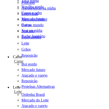
Vaca gorda
Podcasts
Novilha gorda
Agronegócio na mídia
Couro e sebo
Entrevistas
Mercado futuro
Agro sustentável
Cartas
Boi no mundo
Scot na mídia
Atacado
Radar Sanitário
Equivalentes
Leite
Grãos
Reposição
Carne
Carne
Boi gordo
Mercado futuro
Atacado e varejo
Reposição
Proteínas Alternativas
Leite
Leite
Ordenha Brasil
Mercado do Leite
Atacado e varejo