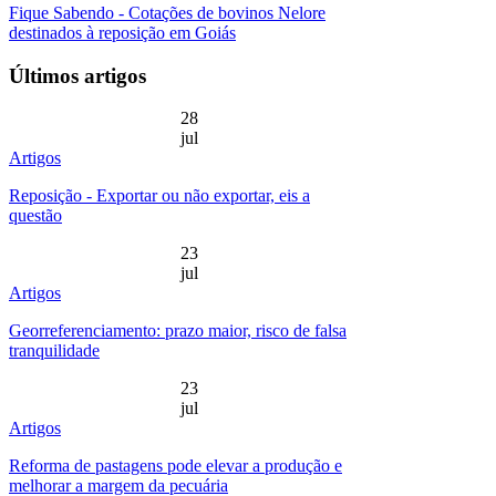
Fique Sabendo - Cotações de bovinos Nelore
destinados à reposição em Goiás
Últimos artigos
28
jul
Artigos
Reposição - Exportar ou não exportar, eis a
questão
23
jul
Artigos
Georreferenciamento: prazo maior, risco de falsa
tranquilidade
23
jul
Artigos
Reforma de pastagens pode elevar a produção e
melhorar a margem da pecuária