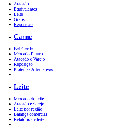
Atacado
Equivalentes
Leite
Grãos
Reposição
Carne
Boi Gordo
Mercado Futuro
Atacado e Varejo
Reposição
Proteínas Alternativas
Leite
Mercado do leite
Atacado e varejo
Leite por região
Balança comercial
Relatório de leite