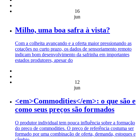
16
jun
Milho, uma boa safra à vista?
Com a colheita avançando e a oferta maior pressionando as
cotações no curto prazo, os dados de sensoriamento remoto
indicam bom desenvolvimento da safrinha em importantes
estados produtores, apesar do
12
jun
<em>Commodities</em>: o que são e
como seus preços são formados
O produtor individual tem pouca influência sobre a formação
do preço de commodities. O preço de referência costuma ser
formado por uma combinação de oferta, demanda, estoques e
câmbio.