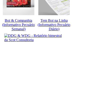
Boi & Companhia
Tem Boi na Linha
(Informativo Pecuário
(Informativo Pecuário
Semanal)
Diário)