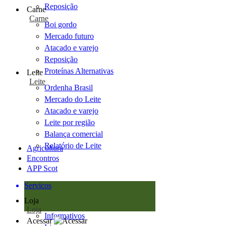
Reposição
Carne
Carne
Boi gordo
Mercado futuro
Atacado e varejo
Reposição
Proteínas Alternativas
Leite
Leite
Ordenha Brasil
Mercado do Leite
Atacado e varejo
Leite por região
Balança comercial
Relatório de Leite
Agricultura
Encontros
APP Scot
Serviços
Loja
Loja
Informativos
Acessar