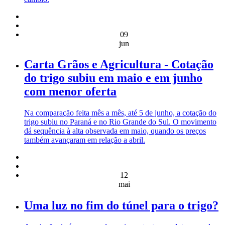
09
jun
Carta Grãos e Agricultura - Cotação
do trigo subiu em maio e em junho
com menor oferta
Na comparação feita mês a mês, até 5 de junho, a cotação do
trigo subiu no Paraná e no Rio Grande do Sul. O movimento
dá sequência à alta observada em maio, quando os preços
também avançaram em relação a abril.
12
mai
Uma luz no fim do túnel para o trigo?