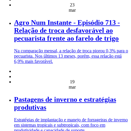
23
mar
Agro Num Instante - Episódio 713 -
Relação de troca desfavorável ao
pecuarista frente ao farelo de trigo
Na comparação mensal, a relação de troca piorou 0,3% para o
pecuarista. Nos últimos 13 meses, porém, essa relação está
6,9% mais favorável.
19
mar
Pastagens de inverno e estratégias
produtivas
Estratégias de implantação e manejo de forrageiras de inverno
em sistemas tropicais e subtropicais, com foco em
produtividade e capacidade de suporte.