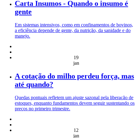
Carta Insumos - Quando o insumo é
gente
Em sistemas intensivos, como em confinamentos de bovinos,
a eficiência depende de gente, da nutrição, da sanidade e do
manejo.
19
jan
A cotação do milho perdeu força, mas
até quando?
Quedas pontuais refletem um ajuste sazonal pela liberação de
estoques, enquanto fundamentos devem seguir sustentando os
preços no primeiro trimestre.
12
jan