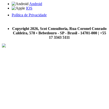
Android
IOS
Política de Privacidade
A Scot Consultoria não se responsabiliza por negócios realizados a partir das informações contidas em
nosso site.
Copyright 2026, Scot Consultoria, Rua Coronel Conrado
Caldeira, 578 • Bebedouro - SP - Brasil - 14701-000 | +55
17 3343 5111