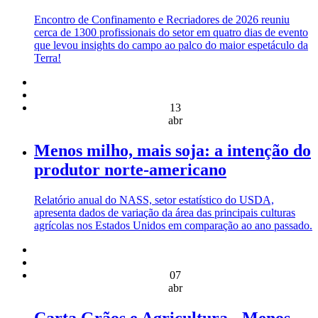
Encontro de Confinamento e Recriadores de 2026 reuniu
cerca de 1300 profissionais do setor em quatro dias de evento
que levou insights do campo ao palco do maior espetáculo da
Terra!
13
abr
Menos milho, mais soja: a intenção do
produtor norte-americano
Relatório anual do NASS, setor estatístico do USDA,
apresenta dados de variação da área das principais culturas
agrícolas nos Estados Unidos em comparação ao ano passado.
07
abr
Carta Grãos e Agricultura - Menos