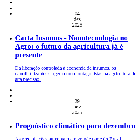
04
dez
2025
Carta Insumos - Nanotecnologia no
Agro: o futuro da agricultura já é
presente
Da liberação controlada à economia de insumos, os
nanofertilizantes surgem como protagonistas na agricultura de
alta precisão.
29
nov
2025
Prognóstico climático para dezembro
As precipitações aumentam em grande parte do Brasil,