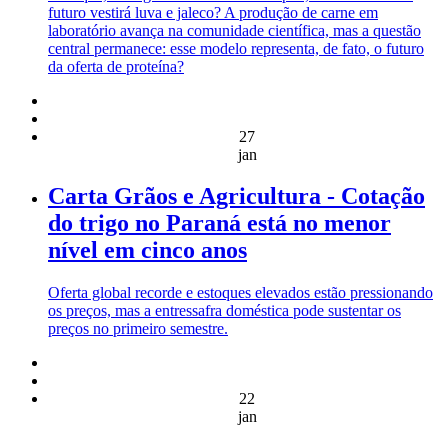
futuro vestirá luva e jaleco? A produção de carne em
laboratório avança na comunidade científica, mas a questão
central permanece: esse modelo representa, de fato, o futuro
da oferta de proteína?
27
jan
Carta Grãos e Agricultura - Cotação
do trigo no Paraná está no menor
nível em cinco anos
Oferta global recorde e estoques elevados estão pressionando
os preços, mas a entressafra doméstica pode sustentar os
preços no primeiro semestre.
22
jan