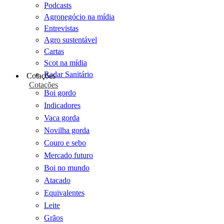
Podcasts
Agronegócio na mídia
Entrevistas
Agro sustentável
Cartas
Scot na mídia
Radar Sanitário
Cotações
Cotações
Boi gordo
Indicadores
Vaca gorda
Novilha gorda
Couro e sebo
Mercado futuro
Boi no mundo
Atacado
Equivalentes
Leite
Grãos