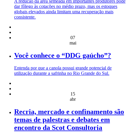
A redução da área semeada em importantes produtores pode
dar fôlego às cotações no médio prazo, mas os estoques
globais elevados ainda limitam uma recuperação mais
consistente.
07
mai
Você conhece o “DDG gaúcho”?
Entenda por que a canola possui grande potencial de
utilização durante a safrinha no Rio Grande do Sul.
15
abr
Recria, mercado e confinamento são
temas de palestras e debates em
encontro da Scot Consultoria