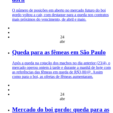
O número de posições em aberto no mercado futuro do boi
gordo voltou a cair, com destaque para a queda nos contratos
mais próximos do vencimento, de abril e maio.
24
abr
Queda para as fêmeas em São Paulo
Após a queda na cotação dos machos no dia anterior (23/4), o
mercado operou ontem à tarde e durante a manhã de hoje com
as referências das fêmeas em queda de R$3,00/@. Assim
como para o boi, as ofertas de fêmeas aumentaram.
24
abr
Mercado do boi gordo: queda para as