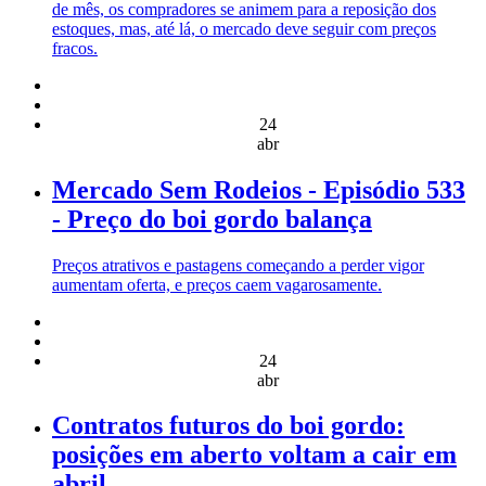
de mês, os compradores se animem para a reposição dos
estoques, mas, até lá, o mercado deve seguir com preços
fracos.
24
abr
Mercado Sem Rodeios - Episódio 533
- Preço do boi gordo balança
Preços atrativos e pastagens começando a perder vigor
aumentam oferta, e preços caem vagarosamente.
24
abr
Contratos futuros do boi gordo:
posições em aberto voltam a cair em
abril