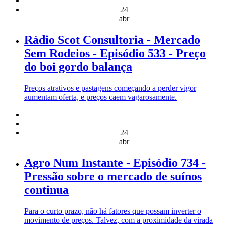
24
abr
Rádio Scot Consultoria - Mercado
Sem Rodeios - Episódio 533 - Preço
do boi gordo balança
Preços atrativos e pastagens começando a perder vigor
aumentam oferta, e preços caem vagarosamente.
24
abr
Agro Num Instante - Episódio 734 -
Pressão sobre o mercado de suínos
continua
Para o curto prazo, não há fatores que possam inverter o
movimento de preços. Talvez, com a proximidade da virada