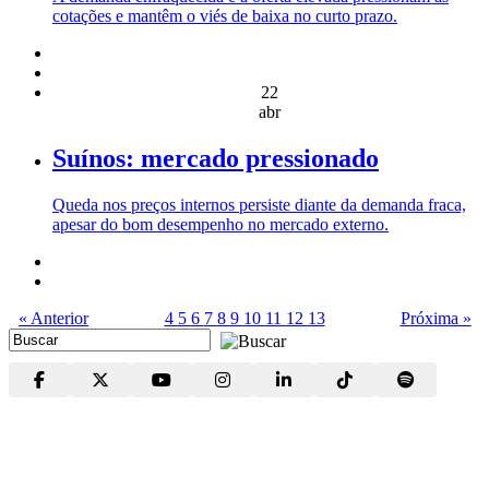
cotações e mantêm o viés de baixa no curto prazo.
22
abr
Suínos: mercado pressionado
Queda nos preços internos persiste diante da demanda fraca,
apesar do bom desempenho no mercado externo.
« Anterior
4
5
6
7
8
9
10
11
12
13
Próxima »