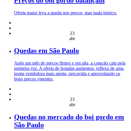
Preços do boi gordo balançam
Oferta maior leva a queda nos preços, mas nada trágico.
23
abr
Quedas em São Paulo
Após um mês de preços firmes e em alta, a cotação caiu pela
primeira vez. A oferta de boiadas aumentou, reflexo de uma
ponta vendedora mais atenta, precavida e aproveitando os
bons preços vigentes.
23
abr
Quedas no mercado do boi gordo em
São Paulo