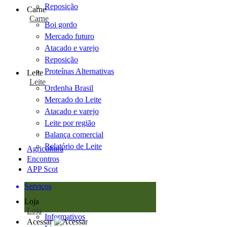
Reposição
Carne
Carne
Boi gordo
Mercado futuro
Atacado e varejo
Reposição
Proteínas Alternativas
Leite
Leite
Ordenha Brasil
Mercado do Leite
Atacado e varejo
Leite por região
Balança comercial
Relatório de Leite
Agricultura
Encontros
APP Scot
Serviços
Loja
Loja
Informativos
Acessar