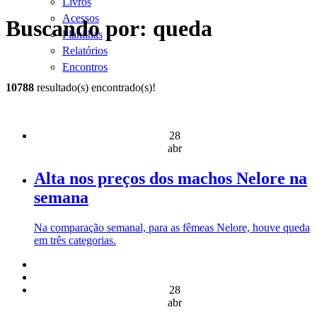
Livros
Acessos
Buscando por: queda
Planilhas
Relatórios
Encontros
10788
resultado(s) encontrado(s)!
28
abr
Alta nos preços dos machos Nelore na
semana
Na comparação semanal, para as fêmeas Nelore, houve queda
em três categorias.
28
abr