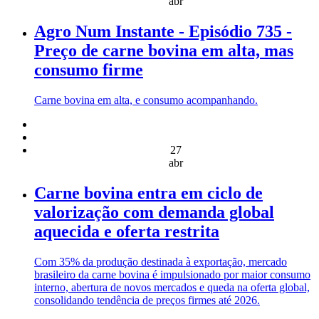
abr
Agro Num Instante - Episódio 735 -
Preço de carne bovina em alta, mas
consumo firme
Carne bovina em alta, e consumo acompanhando.
27
abr
Carne bovina entra em ciclo de
valorização com demanda global
aquecida e oferta restrita
Com 35% da produção destinada à exportação, mercado
brasileiro da carne bovina é impulsionado por maior consumo
interno, abertura de novos mercados e queda na oferta global,
consolidando tendência de preços firmes até 2026.