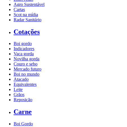
Agro Sustentável
Cartas
Scot na mídia
Radar Sanitário
Cotações
Boi gordo
Indicadores
Vaca gorda
Novilha gorda
Couro e sebo
Mercado futuro
Boi no mundo
Atacado
Equivalentes
Leite
Grãos
Reposição
Carne
Boi Gordo