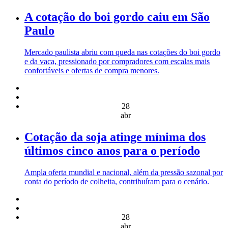
A cotação do boi gordo caiu em São
Paulo
Mercado paulista abriu com queda nas cotações do boi gordo
e da vaca, pressionado por compradores com escalas mais
confortáveis e ofertas de compra menores.
28
abr
Cotação da soja atinge mínima dos
últimos cinco anos para o período
Ampla oferta mundial e nacional, além da pressão sazonal por
conta do período de colheita, contribuíram para o cenário.
28
abr