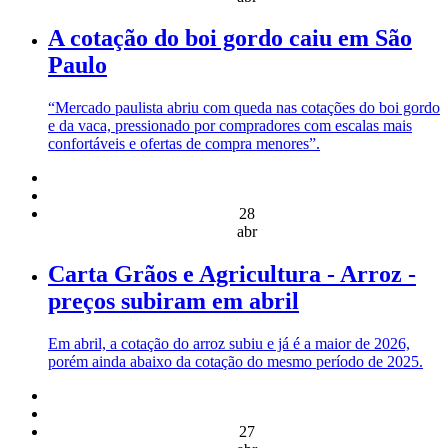
A cotação do boi gordo caiu em São
Paulo
“Mercado paulista abriu com queda nas cotações do boi gordo
e da vaca, pressionado por compradores com escalas mais
confortáveis e ofertas de compra menores”.
28
abr
Carta Grãos e Agricultura - Arroz -
preços subiram em abril
Em abril, a cotação do arroz subiu e já é a maior de 2026,
porém ainda abaixo da cotação do mesmo período de 2025.
27