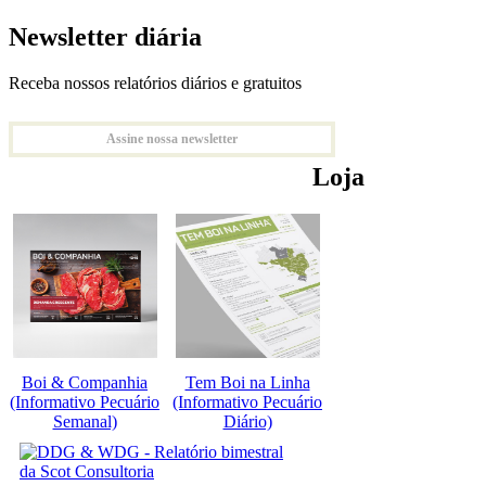
Newsletter diária
Receba nossos relatórios diários e gratuitos
Assine nossa newsletter
Loja
Boi & Companhia
Tem Boi na Linha
(Informativo Pecuário
(Informativo Pecuário
Semanal)
Diário)