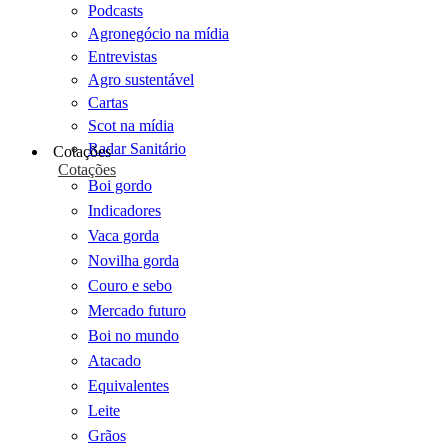
Podcasts
Agronegócio na mídia
Entrevistas
Agro sustentável
Cartas
Scot na mídia
Radar Sanitário
Cotações
Cotações
Boi gordo
Indicadores
Vaca gorda
Novilha gorda
Couro e sebo
Mercado futuro
Boi no mundo
Atacado
Equivalentes
Leite
Grãos