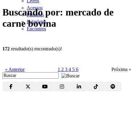
Livros
Acessos
Buscando por: mercado de
Planilhas
carne bovina
Relatórios
Encontros
172
resultado(s) encontrado(s)!
« Anterior
1
2
3
4
5
6
Próxima »