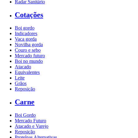
Radar Sanitário
Cotações
Boi gordo
Indicadores
Vaca gorda
Novilha gorda
Couro e sebo
Mercado futuro
Boi no mundo
Atacado
Equivalentes
Leite
Grãos
Reposição
Carne
Boi Gordo
Mercado Futuro
Atacado e Varejo
Reposição
Proteínas Alternativas