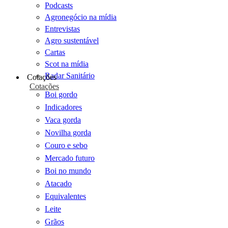
Podcasts
Agronegócio na mídia
Entrevistas
Agro sustentável
Cartas
Scot na mídia
Radar Sanitário
Cotações
Cotações
Boi gordo
Indicadores
Vaca gorda
Novilha gorda
Couro e sebo
Mercado futuro
Boi no mundo
Atacado
Equivalentes
Leite
Grãos