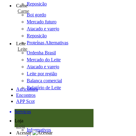
Reposição
Carne
Carne
Boi gordo
Mercado futuro
Atacado e varejo
Reposição
Proteínas Alternativas
Leite
Leite
Ordenha Brasil
Mercado do Leite
Atacado e varejo
Leite por região
Balança comercial
Relatório de Leite
Agricultura
Encontros
APP Scot
Serviços
Loja
Loja
Informativos
Acessar