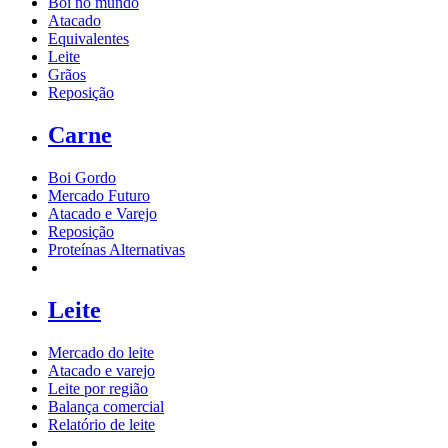
Boi no mundo
Atacado
Equivalentes
Leite
Grãos
Reposição
Carne
Boi Gordo
Mercado Futuro
Atacado e Varejo
Reposição
Proteínas Alternativas
Leite
Mercado do leite
Atacado e varejo
Leite por região
Balança comercial
Relatório de leite