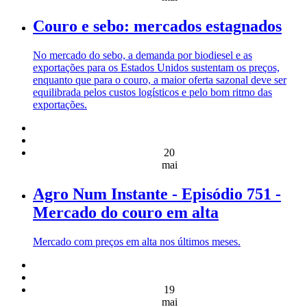
Couro e sebo: mercados estagnados
No mercado do sebo, a demanda por biodiesel e as
exportações para os Estados Unidos sustentam os preços,
enquanto que para o couro, a maior oferta sazonal deve ser
equilibrada pelos custos logísticos e pelo bom ritmo das
exportações.
20
mai
Agro Num Instante - Episódio 751 -
Mercado do couro em alta
Mercado com preços em alta nos últimos meses.
19
mai