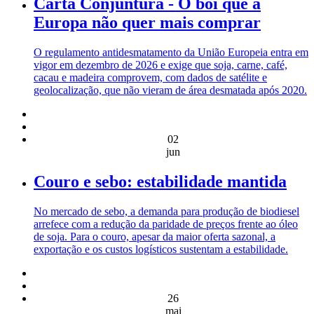
Carta Conjuntura - O boi que a
Europa não quer mais comprar
O regulamento antidesmatamento da União Europeia entra em
vigor em dezembro de 2026 e exige que soja, carne, café,
cacau e madeira comprovem, com dados de satélite e
geolocalização, que não vieram de área desmatada após 2020.
02
jun
Couro e sebo: estabilidade mantida
No mercado de sebo, a demanda para produção de biodiesel
arrefece com a redução da paridade de preços frente ao óleo
de soja. Para o couro, apesar da maior oferta sazonal, a
exportação e os custos logísticos sustentam a estabilidade.
26
mai