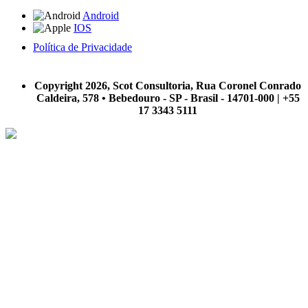
Android
IOS
Política de Privacidade
A Scot Consultoria não se responsabiliza por negócios realizados a partir das informações contidas em
nosso site.
Copyright 2026, Scot Consultoria, Rua Coronel Conrado
Caldeira, 578 • Bebedouro - SP - Brasil - 14701-000 | +55
17 3343 5111