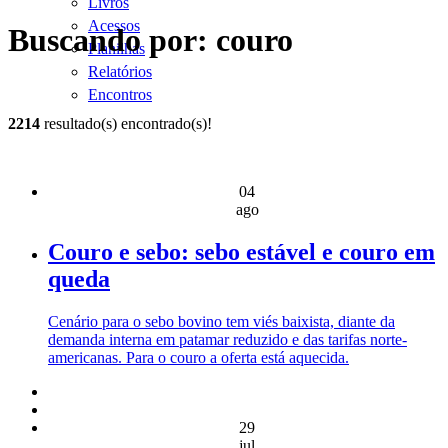
Livros
Acessos
Buscando por: couro
Planilhas
Relatórios
Encontros
2214
resultado(s) encontrado(s)!
04
ago
Couro e sebo: sebo estável e couro em
queda
Cenário para o sebo bovino tem viés baixista, diante da
demanda interna em patamar reduzido e das tarifas norte-
americanas. Para o couro a oferta está aquecida.
29
jul