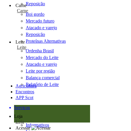
Reposição
Carne
Carne
Boi gordo
Mercado futuro
Atacado e varejo
Reposição
Proteínas Alternativas
Leite
Leite
Ordenha Brasil
Mercado do Leite
Atacado e varejo
Leite por região
Balança comercial
Relatório de Leite
Agricultura
Encontros
APP Scot
Serviços
Loja
Loja
Informativos
Acessar