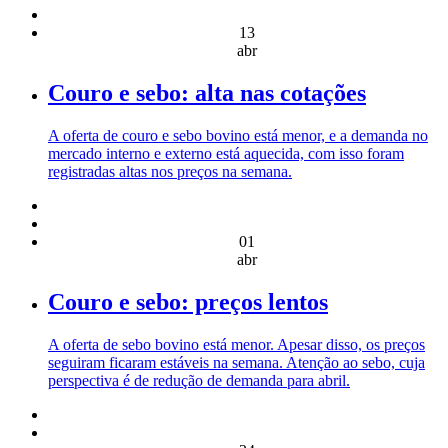
13
abr
Couro e sebo: alta nas cotações
A oferta de couro e sebo bovino está menor, e a demanda no
mercado interno e externo está aquecida, com isso foram
registradas altas nos preços na semana.
01
abr
Couro e sebo: preços lentos
A oferta de sebo bovino está menor. Apesar disso, os preços
seguiram ficaram estáveis na semana. Atenção ao sebo, cuja
perspectiva é de redução de demanda para abril.