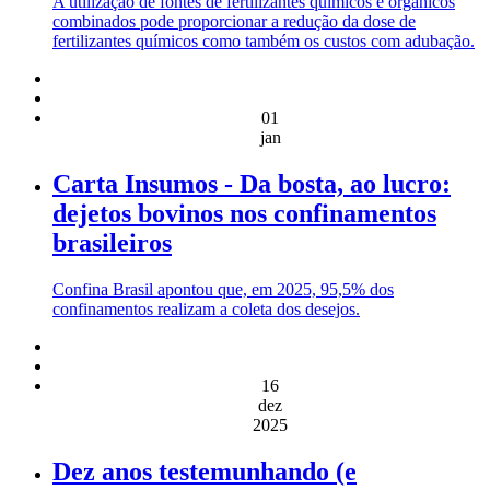
A utilização de fontes de fertilizantes químicos e orgânicos
combinados pode proporcionar a redução da dose de
fertilizantes químicos como também os custos com adubação.
01
jan
Carta Insumos - Da bosta, ao lucro:
dejetos bovinos nos confinamentos
brasileiros
Confina Brasil apontou que, em 2025, 95,5% dos
confinamentos realizam a coleta dos desejos.
16
dez
2025
Dez anos testemunhando (e