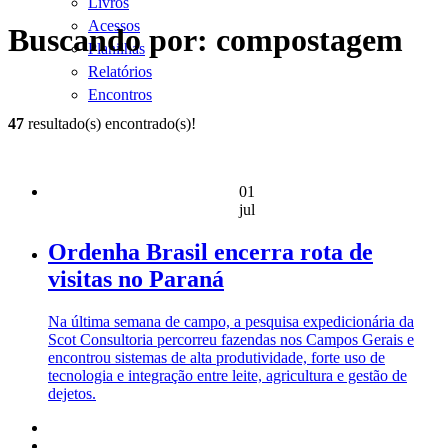
Livros
Acessos
Buscando por: compostagem
Planilhas
Relatórios
Encontros
47
resultado(s) encontrado(s)!
01
jul
Ordenha Brasil encerra rota de
visitas no Paraná
Na última semana de campo, a pesquisa expedicionária da
Scot Consultoria percorreu fazendas nos Campos Gerais e
encontrou sistemas de alta produtividade, forte uso de
tecnologia e integração entre leite, agricultura e gestão de
dejetos.