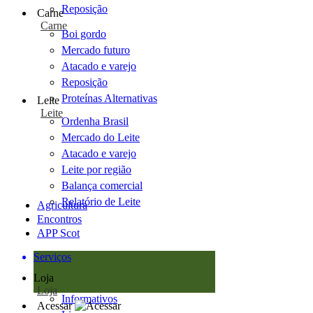
Reposição
Carne
Carne
Boi gordo
Mercado futuro
Atacado e varejo
Reposição
Proteínas Alternativas
Leite
Leite
Ordenha Brasil
Mercado do Leite
Atacado e varejo
Leite por região
Balança comercial
Relatório de Leite
Agricultura
Encontros
APP Scot
Serviços
Loja
Loja
Informativos
Acessar