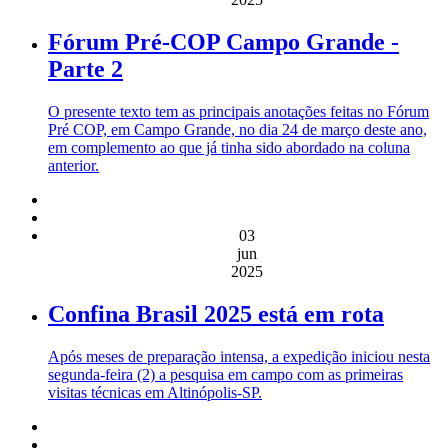
Fórum Pré-COP Campo Grande -
Parte 2
O presente texto tem as principais anotações feitas no Fórum
Pré COP, em Campo Grande, no dia 24 de março deste ano,
em complemento ao que já tinha sido abordado na coluna
anterior.
03
jun
2025
Confina Brasil 2025 está em rota
Após meses de preparação intensa, a expedição iniciou nesta
segunda-feira (2) a pesquisa em campo com as primeiras
visitas técnicas em Altinópolis-SP.