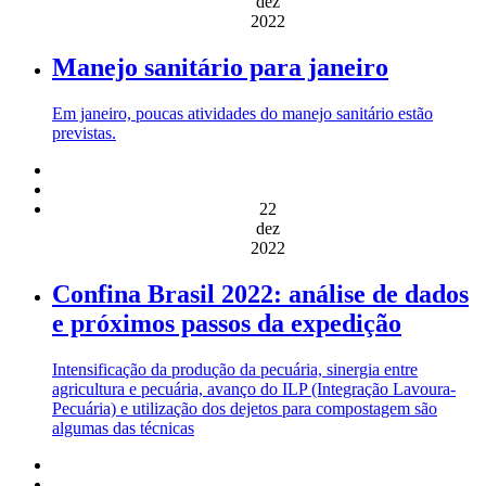
dez
2022
Manejo sanitário para janeiro
Em janeiro, poucas atividades do manejo sanitário estão
previstas.
22
dez
2022
Confina Brasil 2022: análise de dados
e próximos passos da expedição
Intensificação da produção da pecuária, sinergia entre
agricultura e pecuária, avanço do ILP (Integração Lavoura-
Pecuária) e utilização dos dejetos para compostagem são
algumas das técnicas