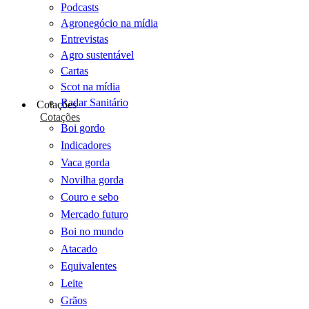
Podcasts
Agronegócio na mídia
Entrevistas
Agro sustentável
Cartas
Scot na mídia
Radar Sanitário
Cotações
Cotações
Boi gordo
Indicadores
Vaca gorda
Novilha gorda
Couro e sebo
Mercado futuro
Boi no mundo
Atacado
Equivalentes
Leite
Grãos