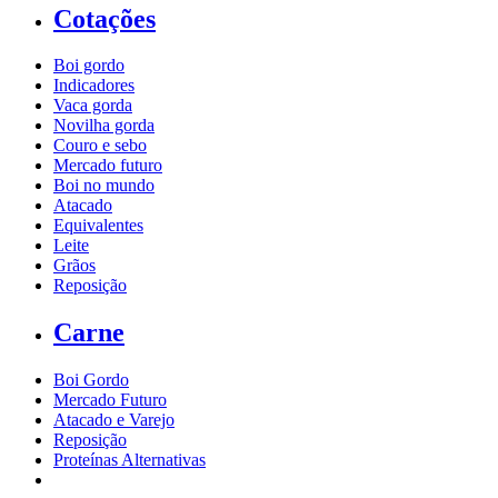
Cotações
Boi gordo
Indicadores
Vaca gorda
Novilha gorda
Couro e sebo
Mercado futuro
Boi no mundo
Atacado
Equivalentes
Leite
Grãos
Reposição
Carne
Boi Gordo
Mercado Futuro
Atacado e Varejo
Reposição
Proteínas Alternativas