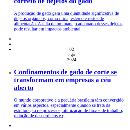
correto de dejetos do gado
A produção de gado gera uma quantidade significativa de
dejetos orgânicos, como urina, esterco e restos de
alimentação. A falta de um manejo adequado desses dejetos
pode resultar em impactos ambientai
02
ago
2024
Confinamentos de gado de corte se
transformam em empresas a céu
aberto
O mundo corporativo e a pecuária brasileira têm convergido
em vários aspectos, especialmente quando se trata da
estruturação de processos, otimização de fluxos de trabalho,
redução de desperdícios e g