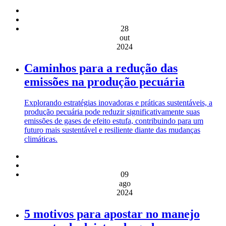
28
out
2024
Caminhos para a redução das
emissões na produção pecuária
Explorando estratégias inovadoras e práticas sustentáveis, a
produção pecuária pode reduzir significativamente suas
emissões de gases de efeito estufa, contribuindo para um
futuro mais sustentável e resiliente diante das mudanças
climáticas.
09
ago
2024
5 motivos para apostar no manejo