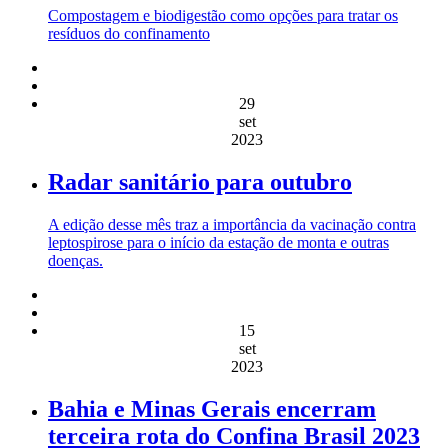
Compostagem e biodigestão como opções para tratar os
resíduos do confinamento
29
set
2023
Radar sanitário para outubro
A edição desse mês traz a importância da vacinação contra
leptospirose para o início da estação de monta e outras
doenças.
15
set
2023
Bahia e Minas Gerais encerram
terceira rota do Confina Brasil 2023